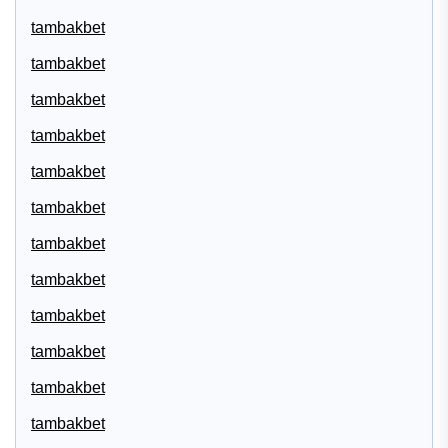
tambakbet
tambakbet
tambakbet
tambakbet
tambakbet
tambakbet
tambakbet
tambakbet
tambakbet
tambakbet
tambakbet
tambakbet