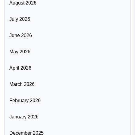
August 2026
July 2026
June 2026
May 2026
April 2026
March 2026
February 2026
January 2026
December 2025