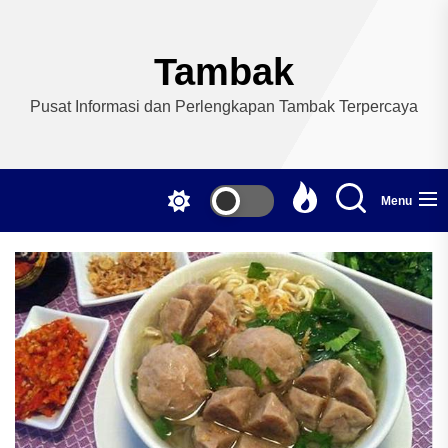
Skip
to
the
Tambak
content
Pusat Informasi dan Perlengkapan Tambak Terpercaya
Menu