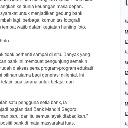
elangkah ke dunia keuangan masa depan.
masyarakat untuk menjadikan gedung bank
ambah lagi, berbagai komunitas fotografi
t
u tempat wajib dalam kegiatan hunting foto.
t
 Foto
t
t
 tidak berhenti sampai di situ. Banyak yang
rkan bank ini membuat pengunjung semakin
t
udah diakses serta program-program edukatif
t
 pilihan utama bagi generasi milenial. Ini
etapi juga sarana untuk belajar dan
t
t
ah satu pengguna setia bank, ia
t
adi bagian dari Bank Mandiri Segoro
t
n baru, dan itu semua layak diabadikan.”
 positif bank di mata masyarakat luas.
t