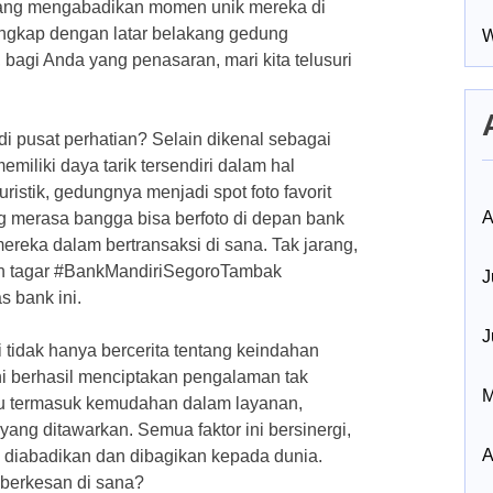
rang mengabadikan momen unik mereka di
engkap dengan latar belakang gedung
W
bagi Anda yang penasaran, mari kita telusuri
 pusat perhatian? Selain dikenal sebagai
miliki daya tarik tersendiri dalam hal
ristik, gedungnya menjadi spot foto favorit
A
 merasa bangga bisa berfoto di depan bank
ereka dalam bertransaksi di sana. Tak jarang,
gan tagar #BankMandiriSegoroTambak
J
 bank ini.
J
 tidak hanya bercerita tentang keindahan
ni berhasil menciptakan pengalaman tak
M
tu termasuk kemudahan dalam layanan,
ang ditawarkan. Semua faktor ini bersinergi,
A
diabadikan dan dibagikan kepada dunia.
 berkesan di sana?