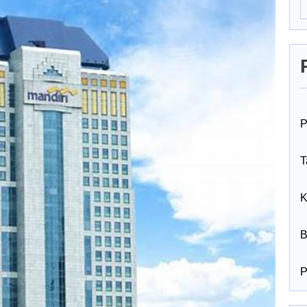
P
T
K
B
P