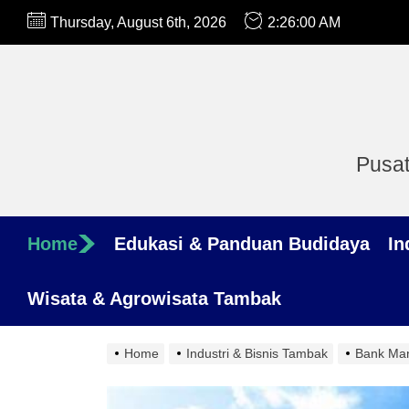
Skip
Thursday, August 6th, 2026
2:26:01 AM
to
the
content
Pusat
Home
Edukasi & Panduan Budidaya
In
Wisata & Agrowisata Tambak
Home
Industri & Bisnis Tambak
Bank Man