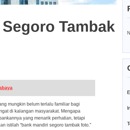
i Segoro Tambak
N
abaya
E
g mungkin belum terlalu familiar bagi
I
angat di kalangan masyarakat. Mengapa
ankannya yang menarik perhatian, tetapi
T
 istilah “bank mandiri segoro tambak foto.”