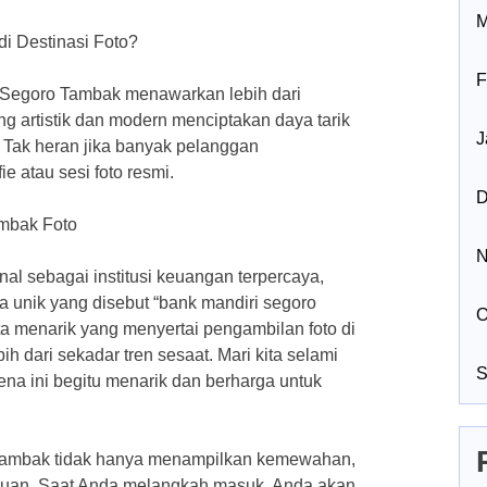
M
i Destinasi Foto?
F
ri Segoro Tambak menawarkan lebih dari
 artistik dan modern menciptakan daya tarik
J
. Tak heran jika banyak pelanggan
ie atau sesi foto resmi.
D
ambak Foto
N
al sebagai institusi keuangan terpercaya,
a unik yang disebut “bank mandiri segoro
O
ita menarik yang menyertai pengambilan foto di
ih dari sekadar tren sesaat. Mari kita selami
S
na ini begitu menarik dan berharga untuk
ambak tidak hanya menampilkan kemewahan,
juan. Saat Anda melangkah masuk, Anda akan