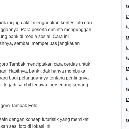
t
t
nk ini juga aktif mengadakan kontes foto dan
t
anggannya. Para peserta diminta mengunggah
ung bank di media sosial. Cara ini
t
ahnya, sembari memperluas jangkauan
t
t
goro Tambak menciptakan cara cerdas untuk
t
an. Hasilnya, bank tidak hanya membuka
baru bagi pelanggannya tentang pentingnya
t
 terjadi sambil tertawa, bersenang-senang,
t
t
egoro Tambak Foto
t
in dengan konsep futuristik yang memikat.
t
n sesi foto di lokasi ini.