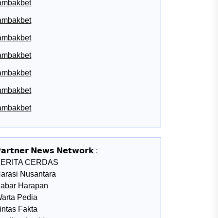
ambakbet
ambakbet
ambakbet
ambakbet
ambakbet
ambakbet
ambakbet
𝗮𝗿𝘁𝗻𝗲𝗿 𝗡𝗲𝘄𝘀 𝗡𝗲𝘁𝘄𝗼𝗿𝗸 :
BERITA CERDAS
arasi Nusantara
abar Harapan
arta Pedia
intas Fakta