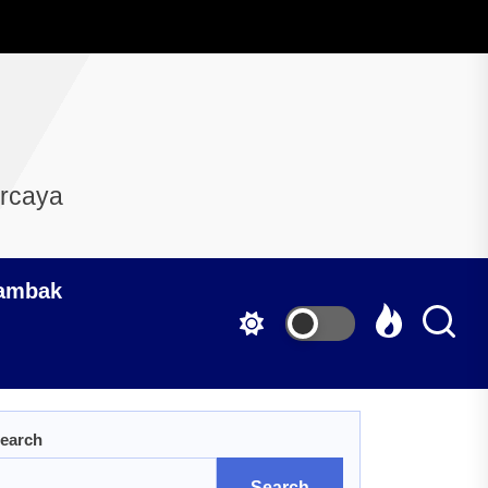
ercaya
Tambak
earch
Search