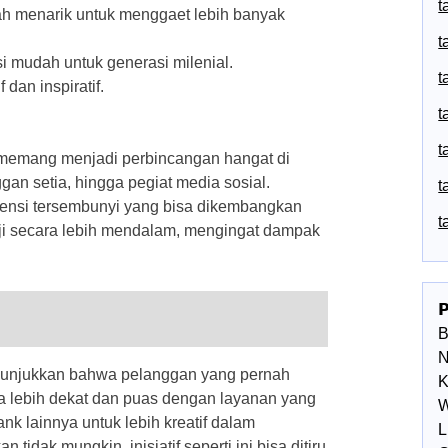
t
ah menarik untuk menggaet lebih banyak
t
 mudah untuk generasi milenial.
t
dan inspiratif.
t
t
 memang menjadi perbincangan hangat di
gan setia, hingga pegiat media sosial.
t
tensi tersembunyi yang bisa dikembangkan
t
kaji secara lebih mendalam, mengingat dampak

N
enunjukkan bahwa pelanggan yang pernah
K
a lebih dekat dan puas dengan layanan yang
W
ank lainnya untuk lebih kreatif dalam
L
ak mungkin, inisiatif seperti ini bisa ditiru