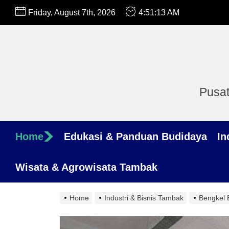
Skip
Friday, August 7th, 2026
4:51:14 AM
to
the
content
Pusat
Home
Edukasi & Panduan Budidaya
In
Wisata & Agrowisata Tambak
Home
Industri & Bisnis Tambak
Bengkel