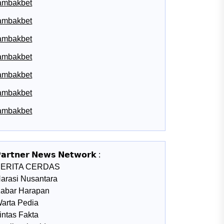
ambakbet
ambakbet
ambakbet
ambakbet
ambakbet
ambakbet
ambakbet
𝗮𝗿𝘁𝗻𝗲𝗿 𝗡𝗲𝘄𝘀 𝗡𝗲𝘁𝘄𝗼𝗿𝗸 :
BERITA CERDAS
arasi Nusantara
abar Harapan
arta Pedia
intas Fakta