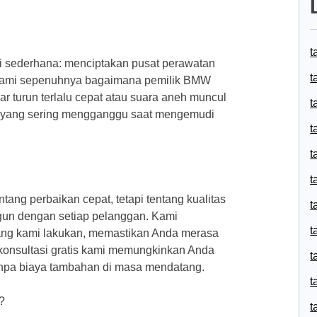
t
i sederhana: menciptakan pusat perawatan
t
hami sepenuhnya bagaimana pemilik BMW
ar turun terlalu cepat atau suara aneh muncul
t
ari yang sering mengganggu saat mengemudi
t
t
t
ng perbaikan cepat, tetapi tentang kualitas
t
un dengan setiap pelanggan. Kami
t
ang kami lakukan, memastikan Anda merasa
, konsultasi gratis kami memungkinkan Anda
t
anpa biaya tambahan di masa mendatang.
t
?
t