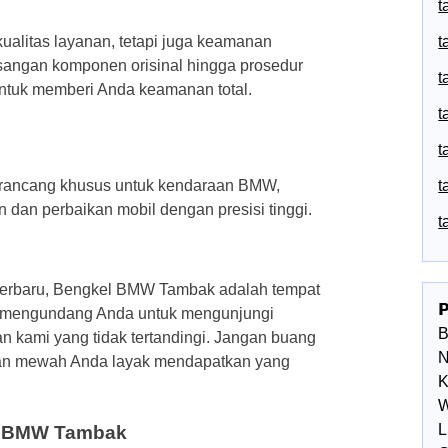
t
alitas layanan, tetapi juga keamanan
t
angan komponen orisinal hingga prosedur
t
 untuk memberi Anda keamanan total.
t
t
dirancang khusus untuk kendaraan BMW,
t
dan perbaikan mobil dengan presisi tinggi.
t
 terbaru, Bengkel BMW Tambak adalah tempat

 mengundang Anda untuk mengunjungi
n kami yang tidak tertandingi. Jangan buang
N
aan mewah Anda layak mendapatkan yang
K
W
L
l BMW Tambak