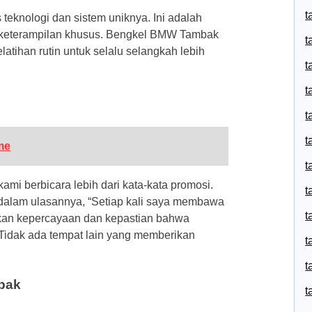
t
eknologi dan sistem uniknya. Ini adalah
eterampilan khusus. Bengkel BMW Tambak
t
tihan rutin untuk selalu selangkah lebih
t
t
t
t
me
t
mi berbicara lebih dari kata-kata promosi.
t
dalam ulasannya, “Setiap kali saya membawa
t
an kepercayaan dan kepastian bahwa
Tidak ada tempat lain yang memberikan
t
t
bak
t