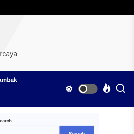
ercaya
Tambak
earch
Search