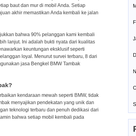
etiap baut dan mur di mobil Anda. Setiap
M
ujuan akhir memastikan Anda kembali ke jalan
F
nunjukkan bahwa 90% pelanggan kami kembali
J
 lanjut. Ini adalah bukti nyata dari kualitas
enawarkan keuntungan eksklusif seperti
D
elanggan loyal. Menurut survei terbaru, 8 dari
nggunakan jasa Bengkel BMW Tambak
N
bak?
O
erbaikan kendaraan mewah seperti BMW, tidak
mbak menyajikan pendekatan yang unik dan
S
gan teknologi terbaru dan penuh dedikasi dari
min bahwa setiap mobil kembali pada