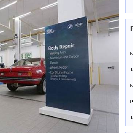
K
T
K
P
T