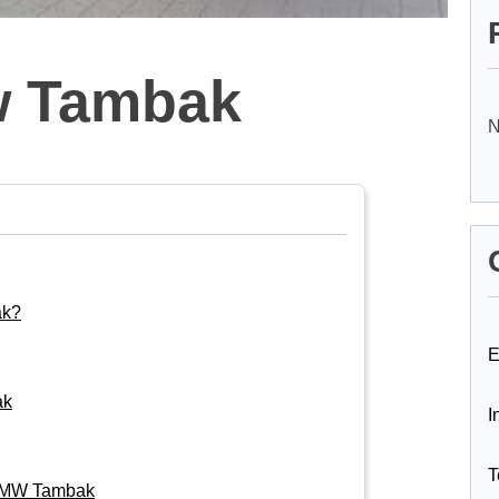
w Tambak
N
ak?
E
ak
I
T
BMW Tambak