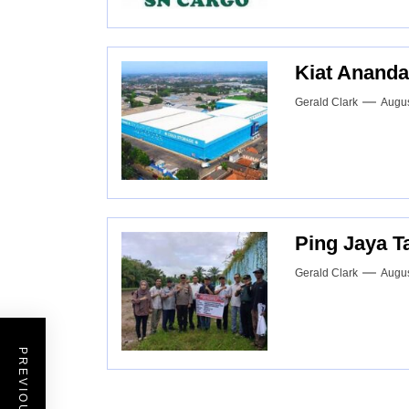
Kiat Anand
Gerald Clark
Augus
Ping Jaya 
Gerald Clark
Augus