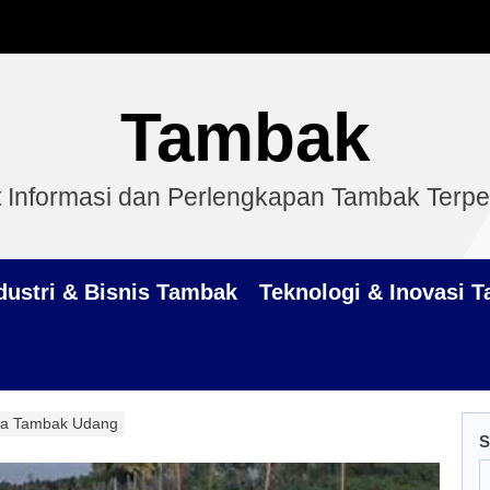
Tambak
 Informasi dan Perlengkapan Tambak Terp
dustri & Bisnis Tambak
Teknologi & Inovasi 
ya Tambak Udang
S