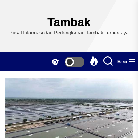
Skip
to
the
Tambak
content
Pusat Informasi dan Perlengkapan Tambak Terpercaya
Menu