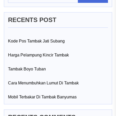
RECENTS POST
Kode Pos Tambak Jati Subang
Harga Pelampung Kincir Tambak
Tambak Boyo Tuban
Cara Menumbuhkan Lumut Di Tambak
Mobil Terbakar Di Tambak Banyumas