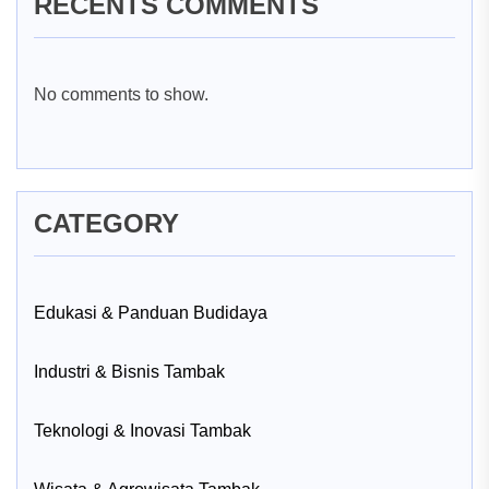
RECENTS COMMENTS
No comments to show.
CATEGORY
Edukasi & Panduan Budidaya
Industri & Bisnis Tambak
Teknologi & Inovasi Tambak