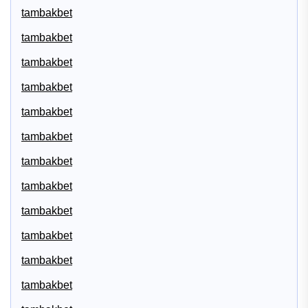
tambakbet
tambakbet
tambakbet
tambakbet
tambakbet
tambakbet
tambakbet
tambakbet
tambakbet
tambakbet
tambakbet
tambakbet