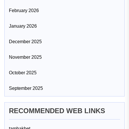
February 2026
January 2026
December 2025
November 2025
October 2025
September 2025
RECOMMENDED WEB LINKS
tambakbet