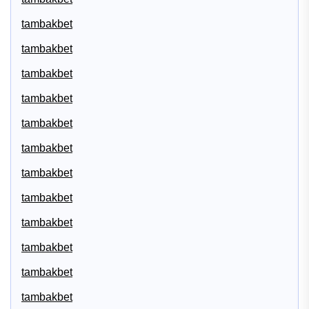
tambakbet
tambakbet
tambakbet
tambakbet
tambakbet
tambakbet
tambakbet
tambakbet
tambakbet
tambakbet
tambakbet
tambakbet