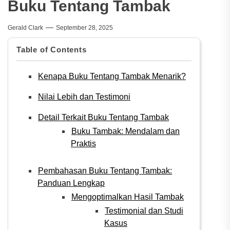
Buku Tentang Tambak
Gerald Clark
September 28, 2025
Table of Contents
Kenapa Buku Tentang Tambak Menarik?
Nilai Lebih dan Testimoni
Detail Terkait Buku Tentang Tambak
Buku Tambak: Mendalam dan
Praktis
Pembahasan Buku Tentang Tambak:
Panduan Lengkap
Mengoptimalkan Hasil Tambak
Testimonial dan Studi
Kasus