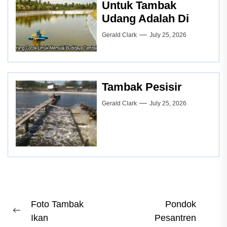
Untuk Tambak
Udang Adalah Di
Gerald Clark
July 25, 2026
Tambak Pesisir
Gerald Clark
July 25, 2026
Post
Foto Tambak
Pondok
Previous
Ikan
Pesantren
navigation