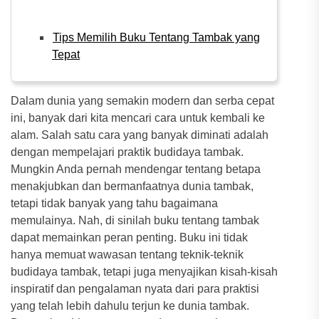
Tips Memilih Buku Tentang Tambak yang
Tepat
Dalam dunia yang semakin modern dan serba cepat
ini, banyak dari kita mencari cara untuk kembali ke
alam. Salah satu cara yang banyak diminati adalah
dengan mempelajari praktik budidaya tambak.
Mungkin Anda pernah mendengar tentang betapa
menakjubkan dan bermanfaatnya dunia tambak,
tetapi tidak banyak yang tahu bagaimana
memulainya. Nah, di sinilah buku tentang tambak
dapat memainkan peran penting. Buku ini tidak
hanya memuat wawasan tentang teknik-teknik
budidaya tambak, tetapi juga menyajikan kisah-kisah
inspiratif dan pengalaman nyata dari para praktisi
yang telah lebih dahulu terjun ke dunia tambak.