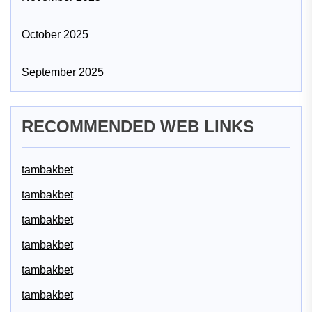
October 2025
September 2025
RECOMMENDED WEB LINKS
tambakbet
tambakbet
tambakbet
tambakbet
tambakbet
tambakbet