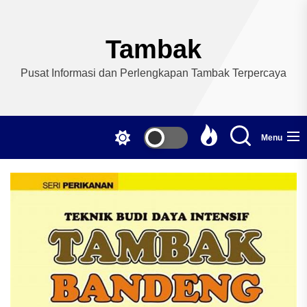
Skip
to
the
Tambak
content
Pusat Informasi dan Perlengkapan Tambak Terpercaya
Menu