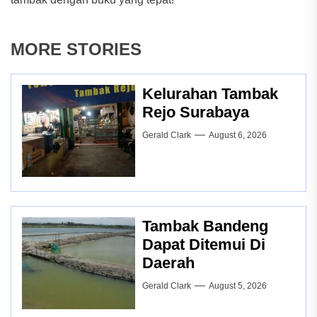
MORE STORIES
Kelurahan Tambak
Rejo Surabaya
Gerald Clark
August 6, 2026
Tambak Bandeng
Dapat Ditemui Di
Daerah
Gerald Clark
August 5, 2026