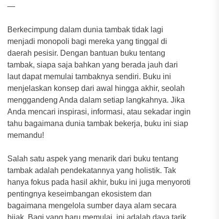
—
Berkecimpung dalam dunia tambak tidak lagi
menjadi monopoli bagi mereka yang tinggal di
daerah pesisir. Dengan bantuan buku tentang
tambak, siapa saja bahkan yang berada jauh dari
laut dapat memulai tambaknya sendiri. Buku ini
menjelaskan konsep dari awal hingga akhir, seolah
menggandeng Anda dalam setiap langkahnya. Jika
Anda mencari inspirasi, informasi, atau sekadar ingin
tahu bagaimana dunia tambak bekerja, buku ini siap
memandu!
Salah satu aspek yang menarik dari buku tentang
tambak adalah pendekatannya yang holistik. Tak
hanya fokus pada hasil akhir, buku ini juga menyoroti
pentingnya keseimbangan ekosistem dan
bagaimana mengelola sumber daya alam secara
bijak. Bagi yang baru memulai, ini adalah daya tarik