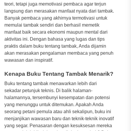
teori, tetapi juga memotivasi pembaca agar terjun
langsung dan merasakan manfaat nyata dari tambak.
Banyak pembaca yang akhirnya termotivasi untuk
memulai tambak sendiri dan berhasil memetik
manfaat baik secara ekonomi maupun mental dari
aktivitas ini. Dengan bahasa yang lugas dan tips
praktis dalam buku tentang tambak, Anda dijamin
akan merasakan pengalaman membaca yang penuh
wawasan dan inspiratif.
Kenapa Buku Tentang Tambak Menarik?
Buku tentang tambak menawarkan lebih dari
sekadar petunjuk teknis. Di balik halaman-
halamannya, tersembunyi kesempatan dan potensi
yang menunggu untuk ditemukan. Apakah Anda
seorang petani pemula atau ahli sekalipun, buku ini
menjanjikan wawasan baru dan teknik-teknik inovatif
yang segar. Penasaran dengan kesuksesan mereka