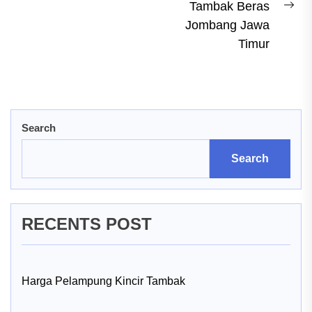
post:
Tambak Beras
Ne
Jombang Jawa
pos
Timur
Search
Search
RECENTS POST
Harga Pelampung Kincir Tambak