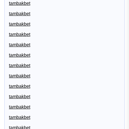
tambakbet
tambakbet
tambakbet
tambakbet
tambakbet
tambakbet
tambakbet
tambakbet
tambakbet
tambakbet
tambakbet
tambakbet
tambakbet