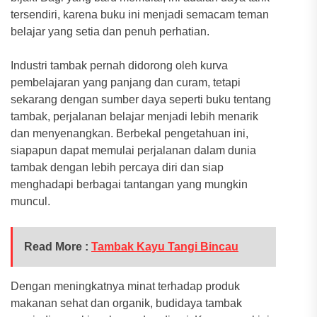
tersendiri, karena buku ini menjadi semacam teman
belajar yang setia dan penuh perhatian.
Industri tambak pernah didorong oleh kurva
pembelajaran yang panjang dan curam, tetapi
sekarang dengan sumber daya seperti buku tentang
tambak, perjalanan belajar menjadi lebih menarik
dan menyenangkan. Berbekal pengetahuan ini,
siapapun dapat memulai perjalanan dalam dunia
tambak dengan lebih percaya diri dan siap
menghadapi berbagai tantangan yang mungkin
muncul.
Read More :
Tambak Kayu Tangi Bincau
Dengan meningkatnya minat terhadap produk
makanan sehat dan organik, budidaya tambak