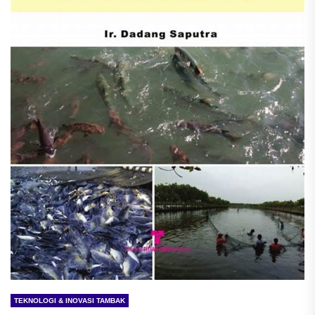
TEKNOLOGI & INOVASI TAMBAK