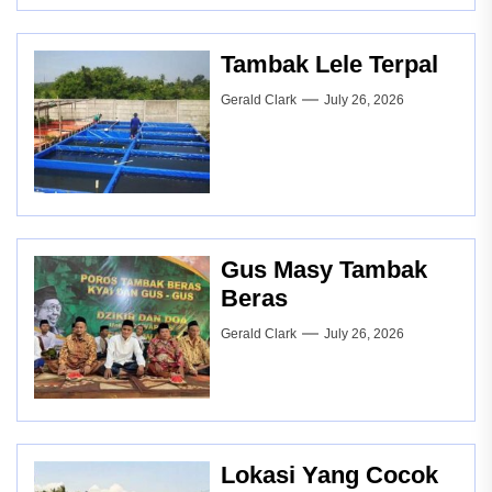
Tambak Lele Terpal
Gerald Clark
July 26, 2026
Gus Masy Tambak
Beras
Gerald Clark
July 26, 2026
Lokasi Yang Cocok