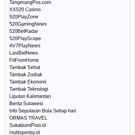
TangerangPos.com
XX520 Casino
520PlayZone
520GamingNews
520BetRadar
520PlayScope
AV7PlayNews
LasiBetNews
FitFromHome
Tambak Sehat
Tambak Zodiak
Tambak Ekonomi
Tambak Teknologi
Liputan Kalimantan
Berita Sulawesi
Info Seputaran Bola Setiap hari
ORMAS TRAVEL
SukabumiPost.id
multisportsy.id