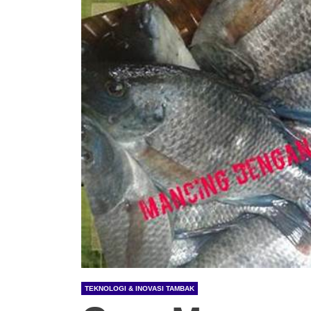
TEKNOLOGI & INOVASI TAMBAK