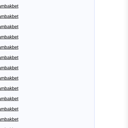
ambakbet
ambakbet
ambakbet
ambakbet
ambakbet
ambakbet
ambakbet
ambakbet
ambakbet
ambakbet
ambakbet
ambakbet