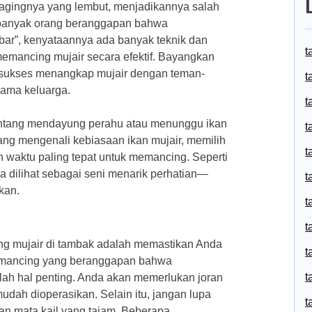
 dagingnya yang lembut, menjadikannya salah
n banyak orang beranggapan bahwa
ar”, kenyataannya ada banyak teknik dan
t
emancing mujair secara efektif. Bayangkan
 sukses menangkap mujair dengan teman-
t
sama keluarga.
t
ntang mendayung perahu atau menunggu ikan
t
tang mengenali kebiasaan ikan mujair, memilih
t
 waktu paling tepat untuk memancing. Seperti
 dilihat sebagai seni menarik perhatian—
t
kan.
t
t
ng mujair di tambak adalah memastikan Anda
t
 pemancing yang beranggapan bahwa
t
alah hal penting. Anda akan memerlukan joran
udah dioperasikan. Selain itu, jangan lupa
t
an mata kail yang tajam. Beberapa