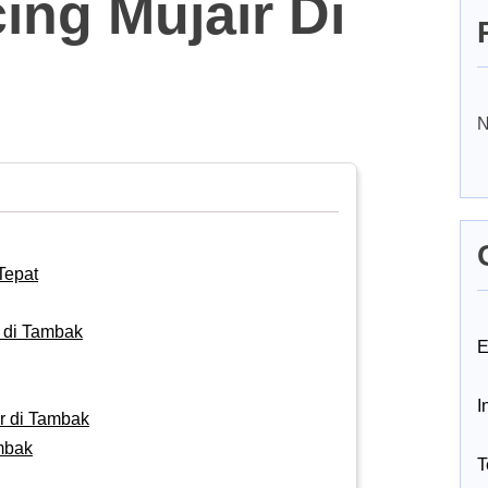
ng Mujair Di
N
Tepat
r di Tambak
E
I
ir di Tambak
mbak
T