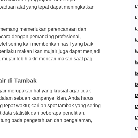
t
duan alat yang tepat dapat meningkatkan
t
t
l memang memerlukan perencanaan dan
ncara dengan pemancing profesional,
t
elet sering kali memberikan hasil yang baik
t
perilaku makan ikan mujair juga dapat menjadi
mujair lebih aktif mencari makan saat pagi
t
t
air di Tambak
t
ir merupakan hal yang krusial agar tidak
t
 dalam sebuah kampanye iklan, Anda harus
tepat waktu; carilah spot tambak yang sering
t
data statistik dari beberapa penelitian,
t
ntung pada pengetahuan dan pengalaman,
t