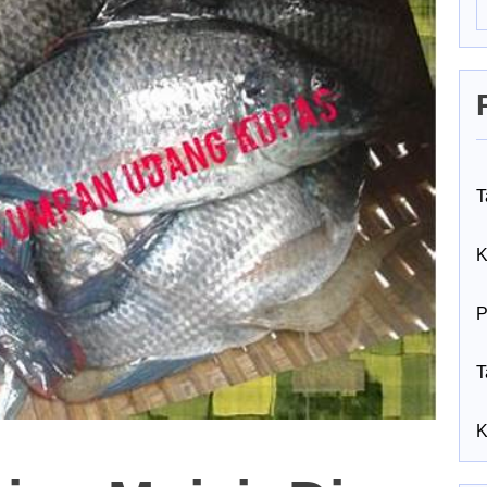
T
K
P
T
K