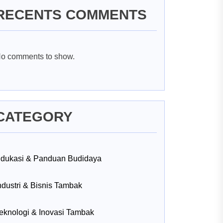
RECENTS COMMENTS
o comments to show.
CATEGORY
dukasi & Panduan Budidaya
ndustri & Bisnis Tambak
eknologi & Inovasi Tambak