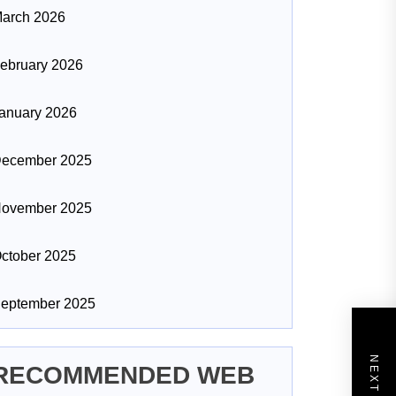
arch 2026
ebruary 2026
anuary 2026
ecember 2025
ovember 2025
ctober 2025
eptember 2025
RECOMMENDED WEB