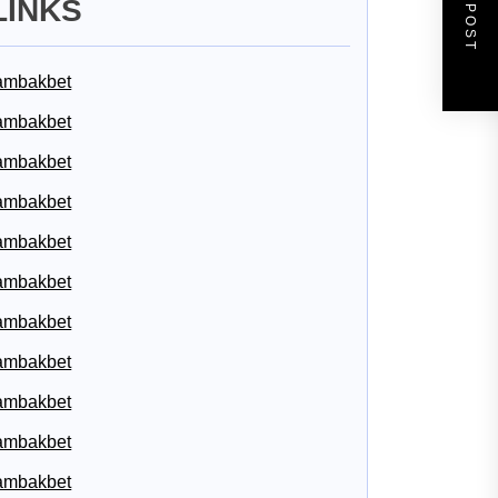
NEXT POST
LINKS
ambakbet
ambakbet
ambakbet
ambakbet
ambakbet
ambakbet
ambakbet
ambakbet
ambakbet
ambakbet
ambakbet