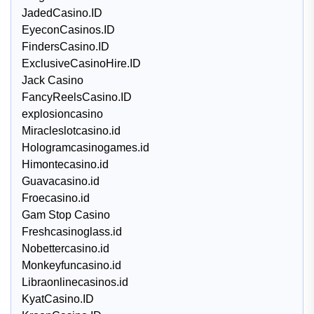
JadedCasino.ID
EyeconCasinos.ID
FindersCasino.ID
ExclusiveCasinoHire.ID
Jack Casino
FancyReelsCasino.ID
explosioncasino
Miracleslotcasino.id
Hologramcasinogames.id
Himontecasino.id
Guavacasino.id
Froecasino.id
Gam Stop Casino
Freshcasinoglass.id
Nobettercasino.id
Monkeyfuncasino.id
Libraonlinecasinos.id
KyatCasino.ID