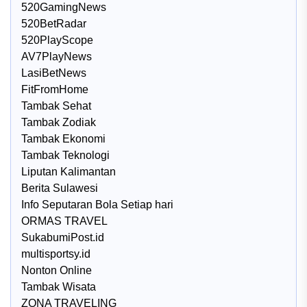
520GamingNews
520BetRadar
520PlayScope
AV7PlayNews
LasiBetNews
FitFromHome
Tambak Sehat
Tambak Zodiak
Tambak Ekonomi
Tambak Teknologi
Liputan Kalimantan
Berita Sulawesi
Info Seputaran Bola Setiap hari
ORMAS TRAVEL
SukabumiPost.id
multisportsy.id
Nonton Online
Tambak Wisata
ZONA TRAVELING