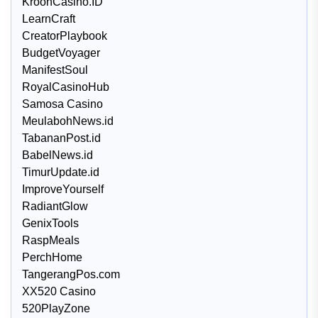
KroonCasino.ID
LearnCraft
CreatorPlaybook
BudgetVoyager
ManifestSoul
RoyalCasinoHub
Samosa Casino
MeulabohNews.id
TabananPost.id
BabelNews.id
TimurUpdate.id
ImproveYourself
RadiantGlow
GenixTools
RaspMeals
PerchHome
TangerangPos.com
XX520 Casino
520PlayZone