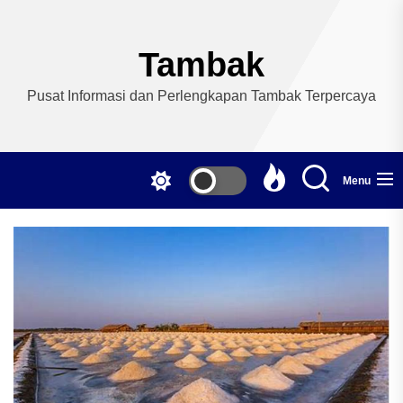
Skip
to
the
Tambak
content
Pusat Informasi dan Perlengkapan Tambak Terpercaya
Menu