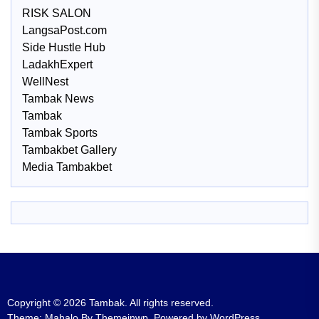
RISK SALON
LangsaPost.com
Side Hustle Hub
LadakhExpert
WellNest
Tambak News
Tambak
Tambak Sports
Tambakbet Gallery
Media Tambakbet
Copyright © 2026
Tambak.
All rights reserved.
Theme: Mahalo By
Themeinwp.
Powered by
WordPress.