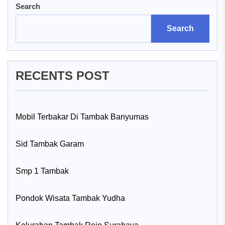
Search
Search
RECENTS POST
Mobil Terbakar Di Tambak Banyumas
Sid Tambak Garam
Smp 1 Tambak
Pondok Wisata Tambak Yudha