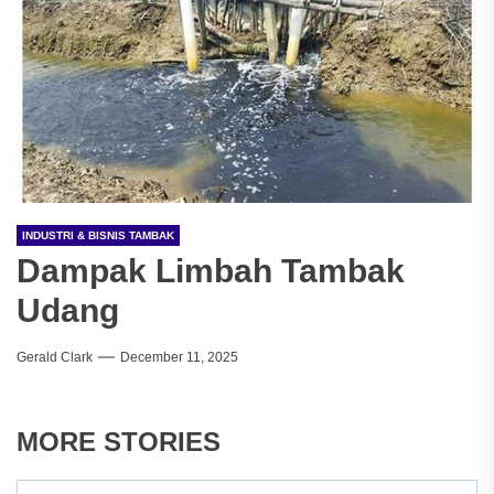
INDUSTRI & BISNIS TAMBAK
Dampak Limbah Tambak
Udang
Gerald Clark
December 11, 2025
MORE STORIES