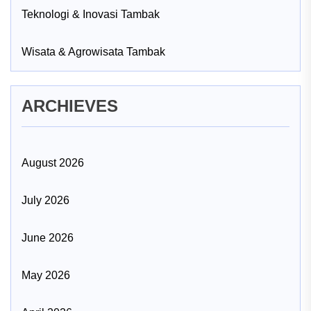
Teknologi & Inovasi Tambak
Wisata & Agrowisata Tambak
ARCHIEVES
August 2026
July 2026
June 2026
May 2026