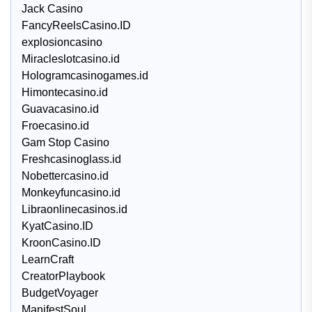
Jack Casino
FancyReelsCasino.ID
explosioncasino
Miracleslotcasino.id
Hologramcasinogames.id
Himontecasino.id
Guavacasino.id
Froecasino.id
Gam Stop Casino
Freshcasinoglass.id
Nobettercasino.id
Monkeyfuncasino.id
Libraonlinecasinos.id
KyatCasino.ID
KroonCasino.ID
LearnCraft
CreatorPlaybook
BudgetVoyager
ManifestSoul