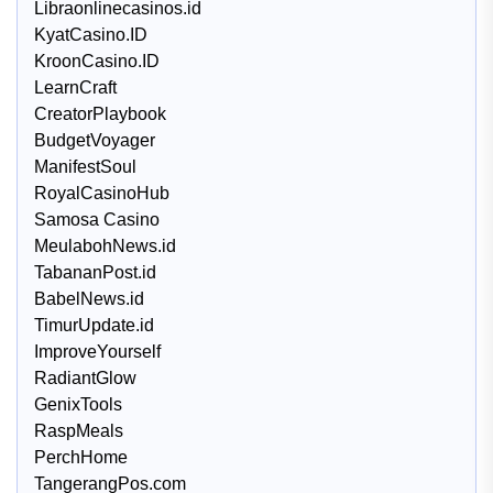
Libraonlinecasinos.id
KyatCasino.ID
KroonCasino.ID
LearnCraft
CreatorPlaybook
BudgetVoyager
ManifestSoul
RoyalCasinoHub
Samosa Casino
MeulabohNews.id
TabananPost.id
BabelNews.id
TimurUpdate.id
ImproveYourself
RadiantGlow
GenixTools
RaspMeals
PerchHome
TangerangPos.com