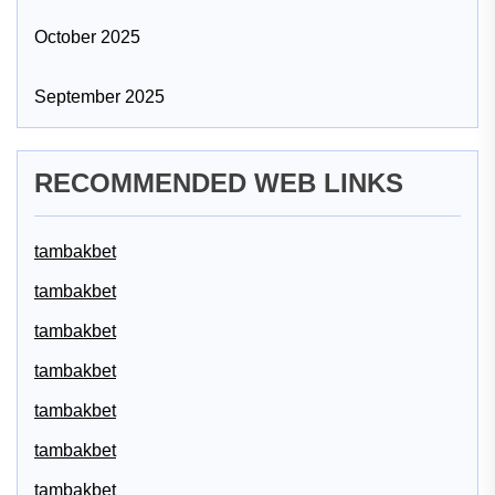
October 2025
September 2025
RECOMMENDED WEB LINKS
tambakbet
tambakbet
tambakbet
tambakbet
tambakbet
tambakbet
tambakbet