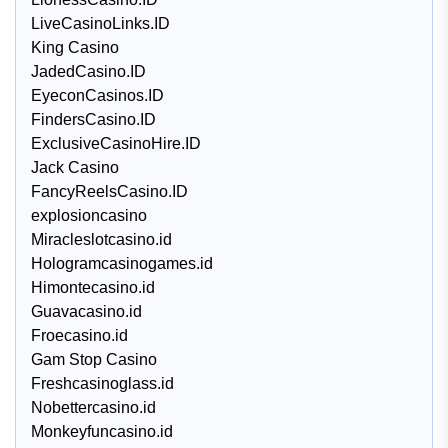
LiveCasinoLinks.ID
King Casino
JadedCasino.ID
EyeconCasinos.ID
FindersCasino.ID
ExclusiveCasinoHire.ID
Jack Casino
FancyReelsCasino.ID
explosioncasino
Miracleslotcasino.id
Hologramcasinogames.id
Himontecasino.id
Guavacasino.id
Froecasino.id
Gam Stop Casino
Freshcasinoglass.id
Nobettercasino.id
Monkeyfuncasino.id