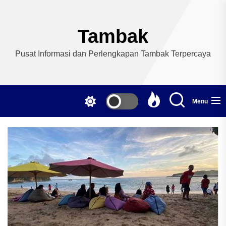
Skip
to
the
Tambak
content
Pusat Informasi dan Perlengkapan Tambak Terpercaya
Menu