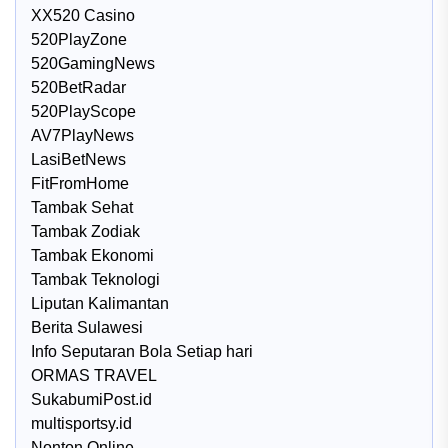
XX520 Casino
520PlayZone
520GamingNews
520BetRadar
520PlayScope
AV7PlayNews
LasiBetNews
FitFromHome
Tambak Sehat
Tambak Zodiak
Tambak Ekonomi
Tambak Teknologi
Liputan Kalimantan
Berita Sulawesi
Info Seputaran Bola Setiap hari
ORMAS TRAVEL
SukabumiPost.id
multisportsy.id
Nonton Online