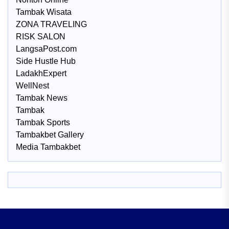
Tambak Wisata
ZONA TRAVELING
RISK SALON
LangsaPost.com
Side Hustle Hub
LadakhExpert
WellNest
Tambak News
Tambak
Tambak Sports
Tambakbet Gallery
Media Tambakbet