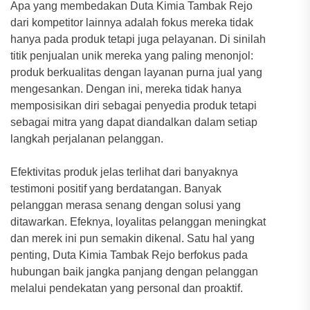
Apa yang membedakan Duta Kimia Tambak Rejo
dari kompetitor lainnya adalah fokus mereka tidak
hanya pada produk tetapi juga pelayanan. Di sinilah
titik penjualan unik mereka yang paling menonjol:
produk berkualitas dengan layanan purna jual yang
mengesankan. Dengan ini, mereka tidak hanya
memposisikan diri sebagai penyedia produk tetapi
sebagai mitra yang dapat diandalkan dalam setiap
langkah perjalanan pelanggan.
Efektivitas produk jelas terlihat dari banyaknya
testimoni positif yang berdatangan. Banyak
pelanggan merasa senang dengan solusi yang
ditawarkan. Efeknya, loyalitas pelanggan meningkat
dan merek ini pun semakin dikenal. Satu hal yang
penting, Duta Kimia Tambak Rejo berfokus pada
hubungan baik jangka panjang dengan pelanggan
melalui pendekatan yang personal dan proaktif.