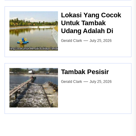
Lokasi Yang Cocok
Untuk Tambak
Udang Adalah Di
Gerald Clark
July 25, 2026
Tambak Pesisir
Gerald Clark
July 25, 2026