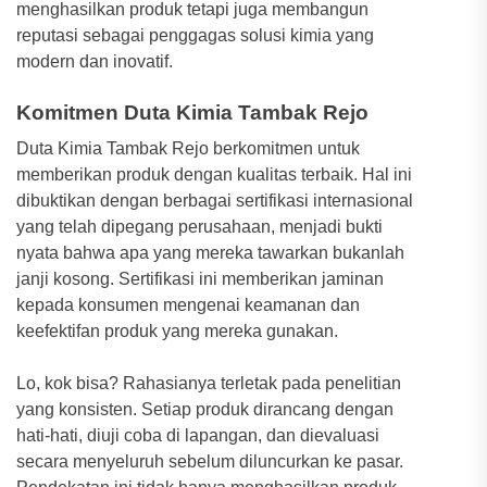
menghasilkan produk tetapi juga membangun
reputasi sebagai penggagas solusi kimia yang
modern dan inovatif.
Komitmen Duta Kimia Tambak Rejo
Duta Kimia Tambak Rejo berkomitmen untuk
memberikan produk dengan kualitas terbaik. Hal ini
dibuktikan dengan berbagai sertifikasi internasional
yang telah dipegang perusahaan, menjadi bukti
nyata bahwa apa yang mereka tawarkan bukanlah
janji kosong. Sertifikasi ini memberikan jaminan
kepada konsumen mengenai keamanan dan
keefektifan produk yang mereka gunakan.
Lo, kok bisa? Rahasianya terletak pada penelitian
yang konsisten. Setiap produk dirancang dengan
hati-hati, diuji coba di lapangan, dan dievaluasi
secara menyeluruh sebelum diluncurkan ke pasar.