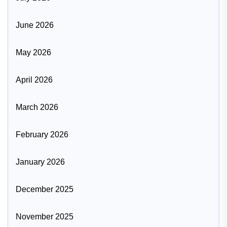
June 2026
May 2026
April 2026
March 2026
February 2026
January 2026
December 2025
November 2025