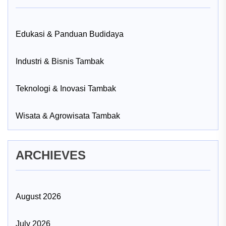
Edukasi & Panduan Budidaya
Industri & Bisnis Tambak
Teknologi & Inovasi Tambak
Wisata & Agrowisata Tambak
ARCHIEVES
August 2026
July 2026