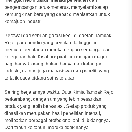
menggali lebih dalam melalui penelitian dan
pengembangan terus-menerus, menyelami setiap
kemungkinan baru yang dapat dimanfaatkan untuk
kemajuan industri.
Berawal dari sebuah garasi kecil di daerah Tambak
Rejo, para pendiri yang bercita-cita tinggi ini
memulai perjalanan mereka dengan semangat dan
keteguhan hati. Kisah inspiratif ini menjadi magnet
bagi banyak orang, bukan hanya dari kalangan
industri, namun juga mahasiswa dan peneliti yang
tertarik pada bidang sains terapan.
Seiring berjalannya waktu, Duta Kimia Tambak Rejo
berkembang, dengan tim yang lebih besar dan
produk yang lebih bervariasi. Setiap produk yang
dihasilkan merupakan hasil penelitian intensif,
melibatkan berbagai profesional ahli di bidangnya.
Dari tahun ke tahun, mereka tidak hanya