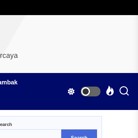
ercaya
Tambak
earch
Search