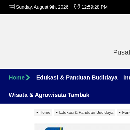
Skip
Sunday, August 9th, 2026
12:59:29 PM
to
the
content
Pusat
Home
Edukasi & Panduan Budidaya
In
Wisata & Agrowisata Tambak
Home
Edukasi & Panduan Budidaya
Fun