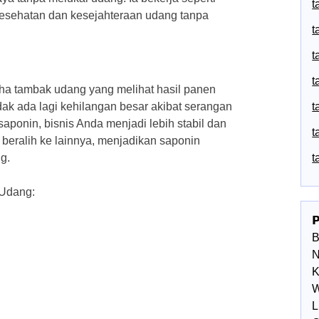
t
kesehatan dan kesejahteraan udang tanpa
t
t
t
ha tambak udang yang melihat hasil panen
ak ada lagi kehilangan besar akibat serangan
t
saponin, bisnis Anda menjadi lebih stabil dan
t
beralih ke lainnya, menjadikan saponin
g.
t
 Udang:

N
K
W
L