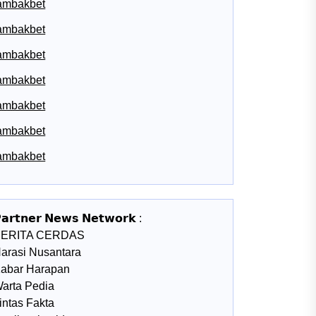
ambakbet
ambakbet
ambakbet
ambakbet
ambakbet
ambakbet
ambakbet
𝗮𝗿𝘁𝗻𝗲𝗿 𝗡𝗲𝘄𝘀 𝗡𝗲𝘁𝘄𝗼𝗿𝗸 :
BERITA CERDAS
arasi Nusantara
abar Harapan
arta Pedia
intas Fakta