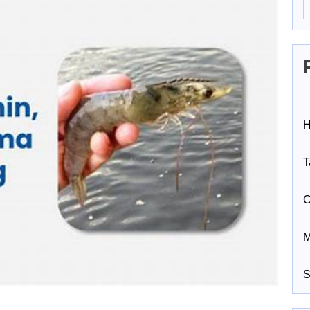
H
T
C
M
S