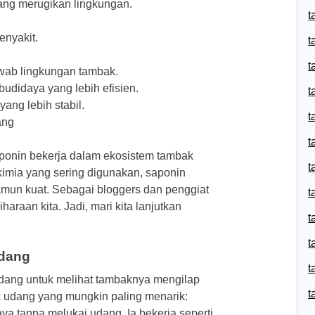
ang merugikan lingkungan.
t
nyakit.
t
t
wab lingkungan tambak.
didaya yang lebih efisien.
t
ang lebih stabil.
t
ang
t
ponin bekerja dalam ekosistem tambak
t
kimia yang sering digunakan, saponin
mun kuat. Sebagai bloggers dan penggiat
t
iharaan kita. Jadi, mari kita lanjutkan
t
t
Udang
t
udang untuk melihat tambaknya mengilap
t
ak udang yang mungkin paling menarik:
a tanpa melukai udang. Ia bekerja seperti