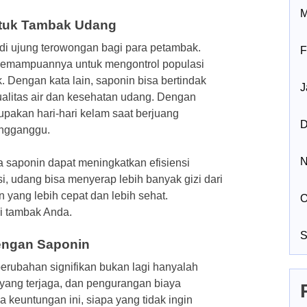
M
ntuk Tambak Udang
i ujung terowongan bagi para petambak.
F
kemampuannya untuk mengontrol populasi
 Dengan kata lain, saponin bisa bertindak
J
ualitas air dan kesehatan udang. Dengan
pakan hari-hari kelam saat berjuang
D
engganggu.
N
a saponin dapat meningkatkan efisiensi
, udang bisa menyerap lebih banyak gizi dari
ang lebih cepat dan lebih sehat.
O
i tambak Anda.
S
ngan Saponin
erubahan signifikan bukan lagi hanyalah
yang terjaga, dan pengurangan biaya
keuntungan ini, siapa yang tidak ingin