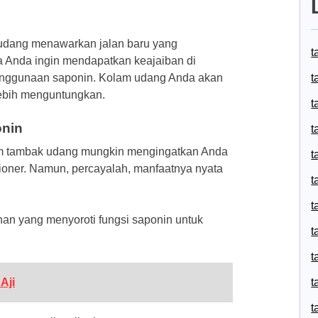
 udang menawarkan jalan baru yang
t
ka Anda ingin mendapatkan keajaiban di
nggunaan saponin. Kolam udang Anda akan
t
 lebih menguntungkan.
t
onin
t
am tambak udang mungkin mengingatkan Anda
t
sioner. Namun, percayalah, manfaatnya nyata
t
t
han yang menyoroti fungsi saponin untuk
t
t
Aji
t
t