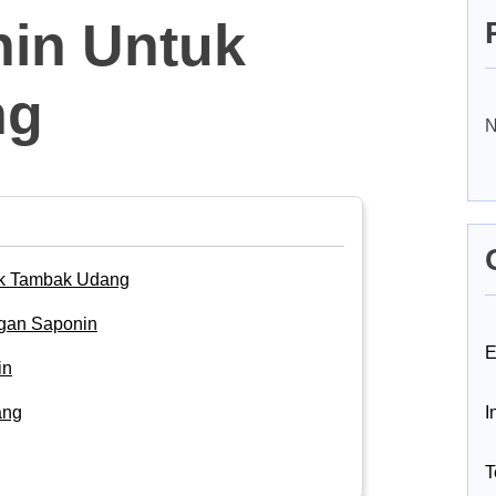
nin Untuk
ng
N
tuk Tambak Udang
gan Saponin
E
in
ang
I
T