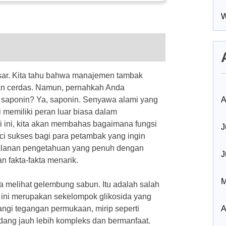
W
besar. Kita tahu bahwa manajemen tambak
an cerdas. Namun, pernahkah Anda
 saponin? Ya, saponin. Senyawa alami yang
A
i memiliki peran luar biasa dalam
i ini, kita akan membahas bagaimana fungsi
J
ci sukses bagi para petambak yang ingin
rjalanan pengetahuan yang penuh dengan
J
 fakta-fakta menarik.
M
 melihat gelembung sabun. Itu adalah salah
 ini merupakan sekelompok glikosida yang
ngi tegangan permukaan, mirip seperti
A
dang jauh lebih kompleks dan bermanfaat.