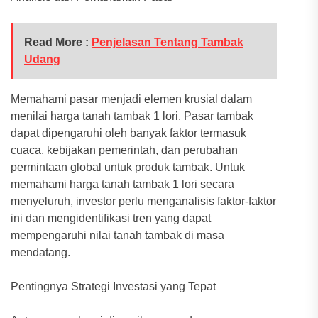
Read More :
Penjelasan Tentang Tambak
Udang
Memahami pasar menjadi elemen krusial dalam
menilai harga tanah tambak 1 lori. Pasar tambak
dapat dipengaruhi oleh banyak faktor termasuk
cuaca, kebijakan pemerintah, dan perubahan
permintaan global untuk produk tambak. Untuk
memahami harga tanah tambak 1 lori secara
menyeluruh, investor perlu menganalisis faktor-faktor
ini dan mengidentifikasi tren yang dapat
mempengaruhi nilai tanah tambak di masa
mendatang.
Pentingnya Strategi Investasi yang Tepat