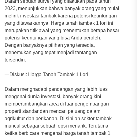
Dalam sebuah survei yang dilakukan pada tahun
2023, menunjukkan bahwa banyak orang yang mulai
melirik investasi tambak karena potensi keuntungan
yang ditawarkannya. Harga tanah tambak 1 lori ini
merupakan titik awal yang menentukan berapa besar
potensi keuntungan yang bisa Anda peroleh.
Dengan banyaknya pilihan yang tersedia,
menemukan yang tepat menjadi tantangan
tersendiri.
—Diskusi: Harga Tanah Tambak 1 Lori
Dalam menghadapi pandangan yang lebih luas
mengenai dunia investasi, banyak orang kini
mempertimbangkan area di luar pengembangan
properti standar dan mencari peluang dalam
agrikultur dan perikanan. Di sinilah sektor tambak
muncul sebagai sebuah opsi menarik. Terutama
ketika berbicara mengenai harga tanah tambak 1