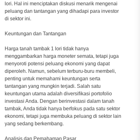
lori. Hal ini menciptakan diskusi menarik mengenai
peluang dan tantangan yang dihadapi para investor
di sektor ini.
Keuntungan dan Tantangan
Harga tanah tambak 1 lori tidak hanya
menggambarkan harga moneter semata, tetapi juga
menyoroti potensi peluang ekonomi yang dapat
diperoleh. Namun, sebelum terburu-buru membeli,
penting untuk memahami keuntungan serta
tantangan yang mungkin terjadi. Salah satu
keuntungan utama adalah diversifikasi portofolio
investasi Anda. Dengan berinvestasi dalam tanah
tambak, Anda tidak hanya berfokus pada satu sektor
ekonomi, tetapi juga membuka peluang di sektor lain
yang sedang berkembang.
Analisis dan Pemahaman Pasar