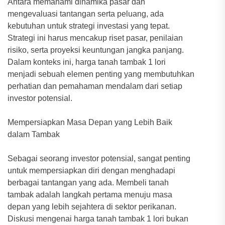
Antara memahami dinamika pasar dan
mengevaluasi tantangan serta peluang, ada
kebutuhan untuk strategi investasi yang tepat.
Strategi ini harus mencakup riset pasar, penilaian
risiko, serta proyeksi keuntungan jangka panjang.
Dalam konteks ini, harga tanah tambak 1 lori
menjadi sebuah elemen penting yang membutuhkan
perhatian dan pemahaman mendalam dari setiap
investor potensial.
Mempersiapkan Masa Depan yang Lebih Baik
dalam Tambak
Sebagai seorang investor potensial, sangat penting
untuk mempersiapkan diri dengan menghadapi
berbagai tantangan yang ada. Membeli tanah
tambak adalah langkah pertama menuju masa
depan yang lebih sejahtera di sektor perikanan.
Diskusi mengenai harga tanah tambak 1 lori bukan