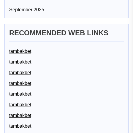
September 2025
RECOMMENDED WEB LINKS
tambakbet
tambakbet
tambakbet
tambakbet
tambakbet
tambakbet
tambakbet
tambakbet