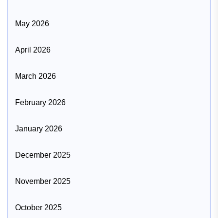
May 2026
April 2026
March 2026
February 2026
January 2026
December 2025
November 2025
October 2025