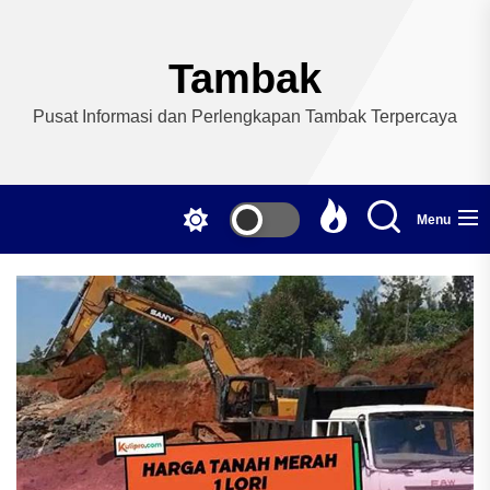
Skip
to
the
Tambak
content
Pusat Informasi dan Perlengkapan Tambak Terpercaya
Menu