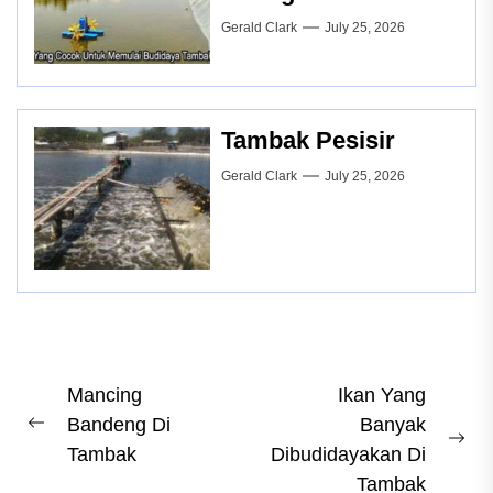
Gerald Clark
July 25, 2026
Tambak Pesisir
Gerald Clark
July 25, 2026
Post
Mancing
Ikan Yang
Bandeng Di
Banyak
navigation
Previous
Ne
Tambak
Dibudidayakan Di
post:
pos
Tambak