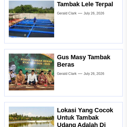
Tambak Lele Terpal
Gerald Clark
July 26, 2026
Gus Masy Tambak
Beras
Gerald Clark
July 26, 2026
Lokasi Yang Cocok
Untuk Tambak
Udang Adalah Di