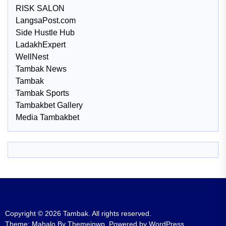
RISK SALON
LangsaPost.com
Side Hustle Hub
LadakhExpert
WellNest
Tambak News
Tambak
Tambak Sports
Tambakbet Gallery
Media Tambakbet
Copyright © 2026
Tambak.
All rights reserved.
Theme: Mahalo By
Themeinwp.
Powered by
WordPress.