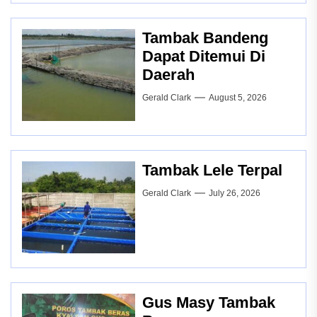
Tambak Bandeng
Dapat Ditemui Di
Daerah
Gerald Clark
August 5, 2026
Tambak Lele Terpal
Gerald Clark
July 26, 2026
Gus Masy Tambak