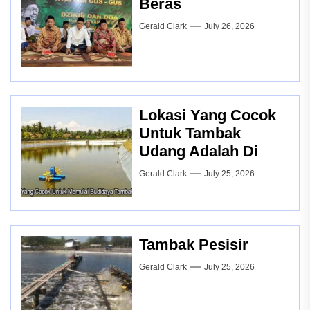
Beras
Gerald Clark
July 26, 2026
Lokasi Yang Cocok
Untuk Tambak
Udang Adalah Di
Gerald Clark
July 25, 2026
Tambak Pesisir
Gerald Clark
July 25, 2026