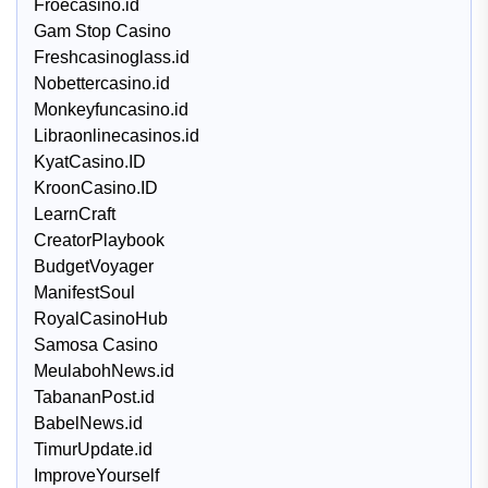
Froecasino.id
Gam Stop Casino
Freshcasinoglass.id
Nobettercasino.id
Monkeyfuncasino.id
Libraonlinecasinos.id
KyatCasino.ID
KroonCasino.ID
LearnCraft
CreatorPlaybook
BudgetVoyager
ManifestSoul
RoyalCasinoHub
Samosa Casino
MeulabohNews.id
TabananPost.id
BabelNews.id
TimurUpdate.id
ImproveYourself