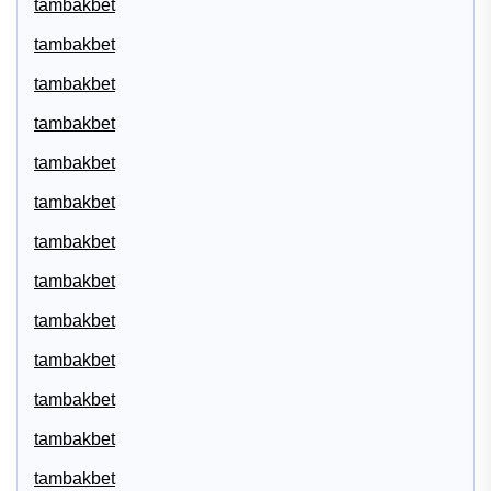
tambakbet
tambakbet
tambakbet
tambakbet
tambakbet
tambakbet
tambakbet
tambakbet
tambakbet
tambakbet
tambakbet
tambakbet
tambakbet