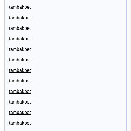
tambakbet
tambakbet
tambakbet
tambakbet
tambakbet
tambakbet
tambakbet
tambakbet
tambakbet
tambakbet
tambakbet
tambakbet