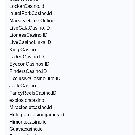
LockerCasino.id
laurelParkCasino.id
Markas Game Online
LiveGalaCasino.ID
LionessCasino.ID
LiveCasinoLinks.ID
King Casino
JadedCasino.ID
EyeconCasinos.ID
FindersCasino.ID
ExclusiveCasinoHire.ID
Jack Casino
FancyReelsCasino.ID
explosioncasino
Miracleslotcasino.id
Hologramcasinogames.id
Himontecasino.id
Guavacasino.id