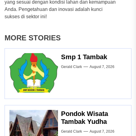
yang sesuai dengan kondisi lahan dan kemampuan
Anda. Pengetahuan dan inovasi adalah kunci
sukses di sektor ini!
MORE STORIES
Smp 1 Tambak
Gerald Clark
August 7, 2026
Pondok Wisata
Tambak Yudha
Gerald Clark
August 7, 2026