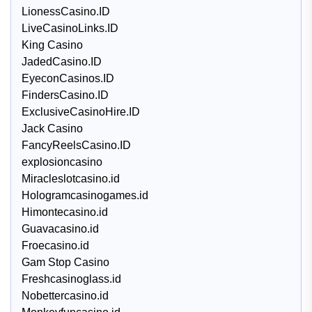
LionessCasino.ID
LiveCasinoLinks.ID
King Casino
JadedCasino.ID
EyeconCasinos.ID
FindersCasino.ID
ExclusiveCasinoHire.ID
Jack Casino
FancyReelsCasino.ID
explosioncasino
Miracleslotcasino.id
Hologramcasinogames.id
Himontecasino.id
Guavacasino.id
Froecasino.id
Gam Stop Casino
Freshcasinoglass.id
Nobettercasino.id