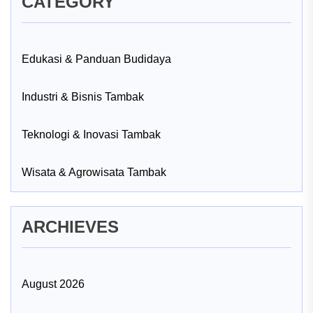
CATEGORY
Edukasi & Panduan Budidaya
Industri & Bisnis Tambak
Teknologi & Inovasi Tambak
Wisata & Agrowisata Tambak
ARCHIEVES
August 2026