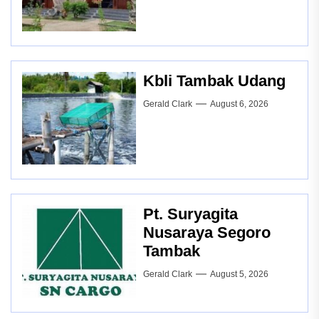
Kbli Tambak Udang
Gerald Clark
August 6, 2026
Pt. Suryagita
Nusaraya Segoro
Tambak
Gerald Clark
August 5, 2026