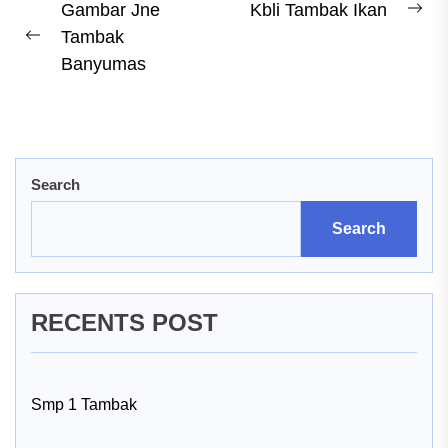
Post
Gambar Jne
Kbli Tambak Ikan
Ne
Tambak
navigation
Previous
pos
Banyumas
post:
Search
Search
RECENTS POST
Smp 1 Tambak