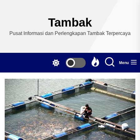
Skip
to
the
Tambak
content
Pusat Informasi dan Perlengkapan Tambak Terpercaya
Menu