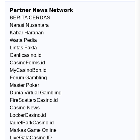
𝗣𝗮𝗿𝘁𝗻𝗲𝗿 𝗡𝗲𝘄𝘀 𝗡𝗲𝘁𝘄𝗼𝗿𝗸 :
BERITA CERDAS
Narasi Nusantara
Kabar Harapan
Warta Pedia
Lintas Fakta
Canlicasino.id
CasinoForms.id
MyCasinoBon.id
Forum Gambling
Master Poker
Dunia Virtual Gambling
FireScattersCasino.id
Casino News
LockerCasino.id
laurelParkCasino.id
Markas Game Online
LiveGalaCasino.ID