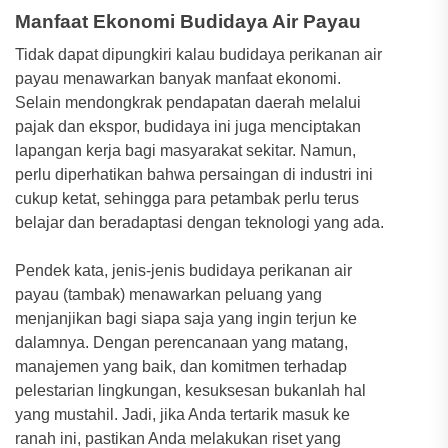
Manfaat Ekonomi Budidaya Air Payau
Tidak dapat dipungkiri kalau budidaya perikanan air
payau menawarkan banyak manfaat ekonomi.
Selain mendongkrak pendapatan daerah melalui
pajak dan ekspor, budidaya ini juga menciptakan
lapangan kerja bagi masyarakat sekitar. Namun,
perlu diperhatikan bahwa persaingan di industri ini
cukup ketat, sehingga para petambak perlu terus
belajar dan beradaptasi dengan teknologi yang ada.
Pendek kata, jenis-jenis budidaya perikanan air
payau (tambak) menawarkan peluang yang
menjanjikan bagi siapa saja yang ingin terjun ke
dalamnya. Dengan perencanaan yang matang,
manajemen yang baik, dan komitmen terhadap
pelestarian lingkungan, kesuksesan bukanlah hal
yang mustahil. Jadi, jika Anda tertarik masuk ke
ranah ini, pastikan Anda melakukan riset yang