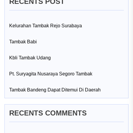
RECENTS POST
Kelurahan Tambak Rejo Surabaya
Tambak Babi
Kbli Tambak Udang
Pt. Suryagita Nusaraya Segoro Tambak
Tambak Bandeng Dapat Ditemui Di Daerah
RECENTS COMMENTS