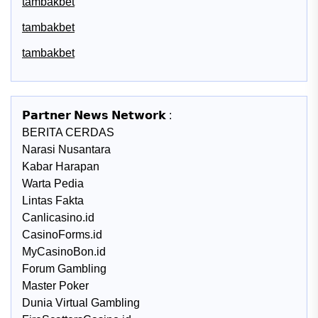
tambakbet
tambakbet
tambakbet
𝗣𝗮𝗿𝘁𝗻𝗲𝗿 𝗡𝗲𝘄𝘀 𝗡𝗲𝘁𝘄𝗼𝗿𝗸 :
BERITA CERDAS
Narasi Nusantara
Kabar Harapan
Warta Pedia
Lintas Fakta
Canlicasino.id
CasinoForms.id
MyCasinoBon.id
Forum Gambling
Master Poker
Dunia Virtual Gambling