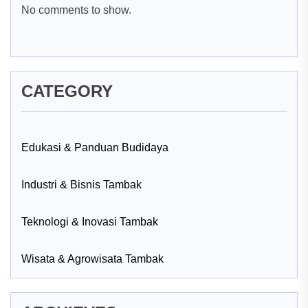
No comments to show.
CATEGORY
Edukasi & Panduan Budidaya
Industri & Bisnis Tambak
Teknologi & Inovasi Tambak
Wisata & Agrowisata Tambak