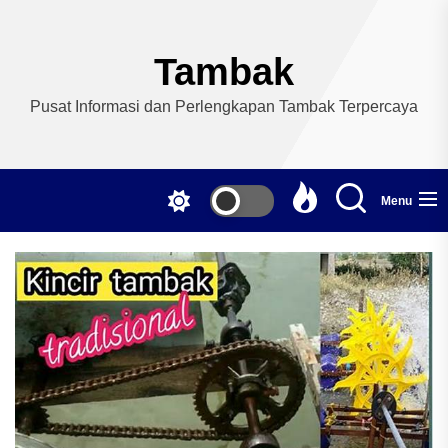
Skip
to
the
Tambak
content
Pusat Informasi dan Perlengkapan Tambak Terpercaya
Menu