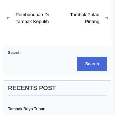
Post
Pembunuhan Di
Tambak Pulau
Previous
Ne
Tambak Keputih
Pinang
navigation
post:
pos
Search
Search
RECENTS POST
Tambak Boyo Tuban