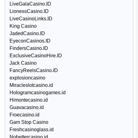
LiveGalaCasino.ID
LionessCasino.ID
LiveCasinoLinks.ID
King Casino
JadedCasino.ID
EyeconCasinos.ID
FindersCasino.ID
ExclusiveCasinoHire.ID
Jack Casino
FancyReelsCasino.ID
explosioncasino
Miracleslotcasino.id
Hologramcasinogames.id
Himontecasino.id
Guavacasino.id
Froecasino.id
Gam Stop Casino
Freshcasinoglass.id
Nobettercasino.id