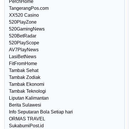
PerchHome
TangerangPos.com
XX520 Casino
520PlayZone
520GamingNews
520BetRadar
520PlayScope
AV7PlayNews
LasiBetNews
FitFromHome
Tambak Sehat
Tambak Zodiak
Tambak Ekonomi
Tambak Teknologi
Liputan Kalimantan
Berita Sulawesi
Info Seputaran Bola Setiap hari
ORMAS TRAVEL
SukabumiPost.id