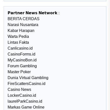
𝗣𝗮𝗿𝘁𝗻𝗲𝗿 𝗡𝗲𝘄𝘀 𝗡𝗲𝘁𝘄𝗼𝗿𝗸 :
BERITA CERDAS
Narasi Nusantara
Kabar Harapan
Warta Pedia
Lintas Fakta
Canlicasino.id
CasinoForms.id
MyCasinoBon.id
Forum Gambling
Master Poker
Dunia Virtual Gambling
FireScattersCasino.id
Casino News
LockerCasino.id
laurelParkCasino.id
Markas Game Online