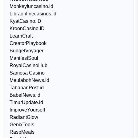
Monkeyfuncasino.id
Libraonlinecasinos.id
KyatCasino.ID
KroonCasino.ID
LearnCraft
CreatorPlaybook
BudgetVoyager
ManifestSoul
RoyalCasinoHub
Samosa Casino
MeulabohNews.id
TabananPost.id
BabelNews.id
TimurUpdate.id
ImproveYourself
RadiantGlow
GenixTools
RaspMeals