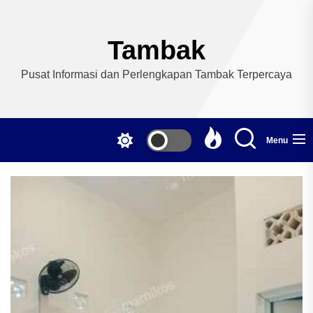
Skip
to
the
Tambak
content
Pusat Informasi dan Perlengkapan Tambak Terpercaya
Menu