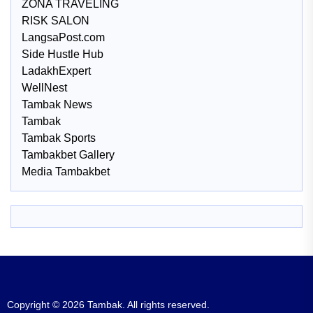
ZONA TRAVELING
RISK SALON
LangsaPost.com
Side Hustle Hub
LadakhExpert
WellNest
Tambak News
Tambak
Tambak Sports
Tambakbet Gallery
Media Tambakbet
Copyright © 2026
Tambak.
All rights reserved.