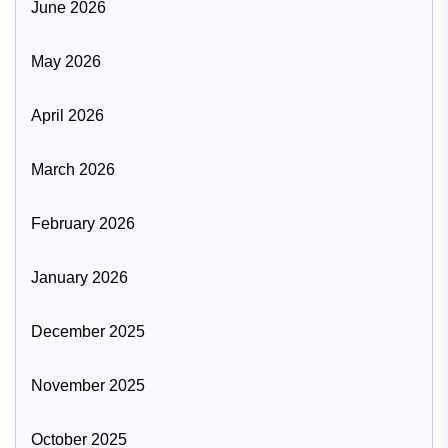
June 2026
May 2026
April 2026
March 2026
February 2026
January 2026
December 2025
November 2025
October 2025