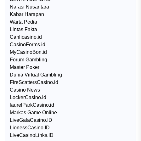
Narasi Nusantara
Kabar Harapan
Warta Pedia
Lintas Fakta
Canlicasino.id
CasinoForms.id
MyCasinoBon.id
Forum Gambling
Master Poker
Dunia Virtual Gambling
FireScattersCasino.id
Casino News
LockerCasino.id
laurelParkCasino.id
Markas Game Online
LiveGalaCasino.ID
LionessCasino.ID
LiveCasinoLinks.ID