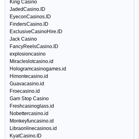
King Casino
JadedCasino.ID
EyeconCasinos.ID
FindersCasino.ID
ExclusiveCasinoHire.ID
Jack Casino
FancyReelsCasino.ID
explosioncasino
Miracleslotcasino.id
Hologramcasinogames.id
Himontecasino.id
Guavacasino.id
Froecasino.id
Gam Stop Casino
Freshcasinoglass.id
Nobettercasino.id
Monkeyfuncasino.id
Libraonlinecasinos.id
KyatCasino.ID