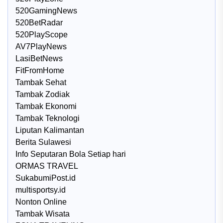
520GamingNews
520BetRadar
520PlayScope
AV7PlayNews
LasiBetNews
FitFromHome
Tambak Sehat
Tambak Zodiak
Tambak Ekonomi
Tambak Teknologi
Liputan Kalimantan
Berita Sulawesi
Info Seputaran Bola Setiap hari
ORMAS TRAVEL
SukabumiPost.id
multisportsy.id
Nonton Online
Tambak Wisata