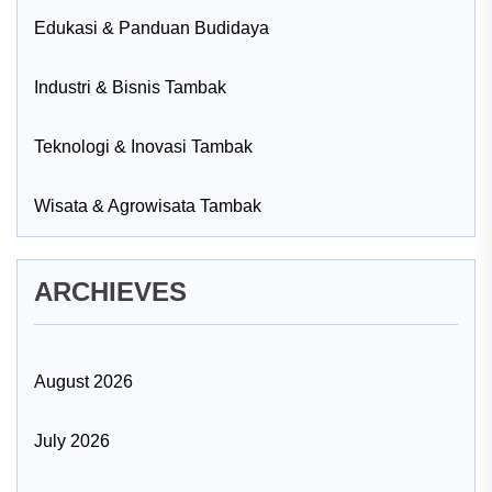
Edukasi & Panduan Budidaya
Industri & Bisnis Tambak
Teknologi & Inovasi Tambak
Wisata & Agrowisata Tambak
ARCHIEVES
August 2026
July 2026