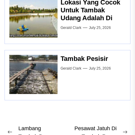
Lokasi Yang Cocok
Untuk Tambak
Udang Adalah Di
Gerald Clark
July 25, 2026
Tambak Pesisir
Gerald Clark
July 25, 2026
Post
Lambang
Pesawat Jatuh Di