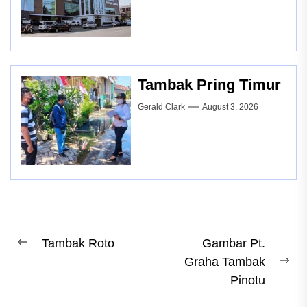
Tambak Pring Timur
Gerald Clark
August 3, 2026
Post
Tambak Roto
Gambar Pt.
Previous
Graha Tambak
navigation
post:
Ne
Pinotu
pos