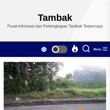
Skip
to
the
Tambak
content
Pusat Informasi dan Perlengkapan Tambak Terpercaya
Menu