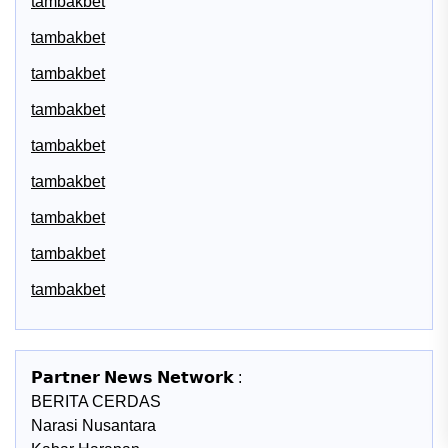
tambakbet
tambakbet
tambakbet
tambakbet
tambakbet
tambakbet
tambakbet
tambakbet
tambakbet
𝗣𝗮𝗿𝘁𝗻𝗲𝗿 𝗡𝗲𝘄𝘀 𝗡𝗲𝘁𝘄𝗼𝗿𝗸 :
BERITA CERDAS
Narasi Nusantara