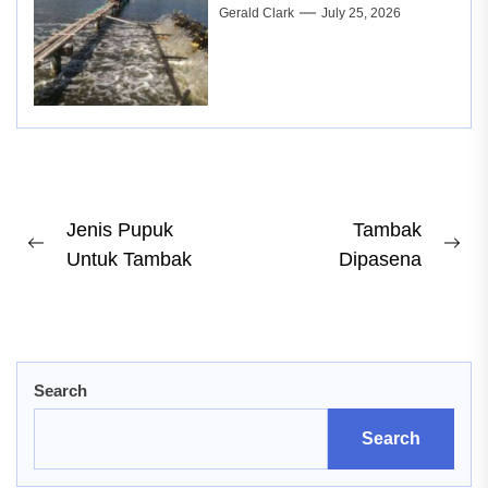
Gerald Clark
July 25, 2026
Post
Jenis Pupuk
Tambak
Previous
Ne
Untuk Tambak
Dipasena
navigation
post:
pos
Search
Search