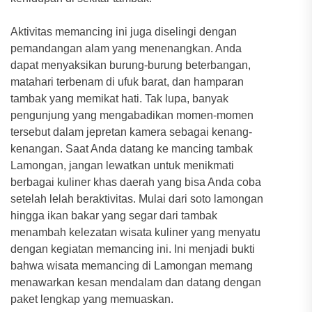
Aktivitas memancing ini juga diselingi dengan
pemandangan alam yang menenangkan. Anda
dapat menyaksikan burung-burung beterbangan,
matahari terbenam di ufuk barat, dan hamparan
tambak yang memikat hati. Tak lupa, banyak
pengunjung yang mengabadikan momen-momen
tersebut dalam jepretan kamera sebagai kenang-
kenangan. Saat Anda datang ke mancing tambak
Lamongan, jangan lewatkan untuk menikmati
berbagai kuliner khas daerah yang bisa Anda coba
setelah lelah beraktivitas. Mulai dari soto lamongan
hingga ikan bakar yang segar dari tambak
menambah kelezatan wisata kuliner yang menyatu
dengan kegiatan memancing ini. Ini menjadi bukti
bahwa wisata memancing di Lamongan memang
menawarkan kesan mendalam dan datang dengan
paket lengkap yang memuaskan.