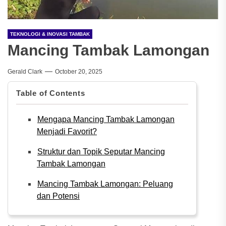
TEKNOLOGI & INOVASI TAMBAK
Mancing Tambak Lamongan
Gerald Clark
October 20, 2025
Table of Contents
Mengapa Mancing Tambak Lamongan
Menjadi Favorit?
Struktur dan Topik Seputar Mancing
Tambak Lamongan
Mancing Tambak Lamongan: Peluang
dan Potensi