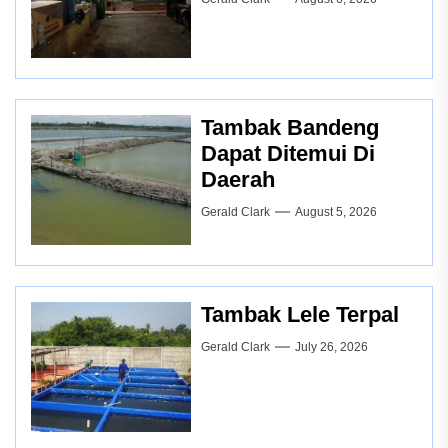
Tambak Bandeng
Dapat Ditemui Di
Daerah
Gerald Clark
August 5, 2026
Tambak Lele Terpal
Gerald Clark
July 26, 2026