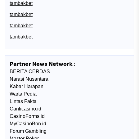
tambakbet
tambakbet
tambakbet
tambakbet
𝗣𝗮𝗿𝘁𝗻𝗲𝗿 𝗡𝗲𝘄𝘀 𝗡𝗲𝘁𝘄𝗼𝗿𝗸 :
BERITA CERDAS
Narasi Nusantara
Kabar Harapan
Warta Pedia
Lintas Fakta
Canlicasino.id
CasinoForms.id
MyCasinoBon.id
Forum Gambling
Master Poker