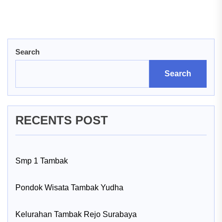
Search
Search
RECENTS POST
Smp 1 Tambak
Pondok Wisata Tambak Yudha
Kelurahan Tambak Rejo Surabaya