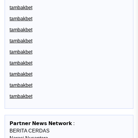
tambakbet
tambakbet
tambakbet
tambakbet
tambakbet
tambakbet
tambakbet
tambakbet
tambakbet
𝗣𝗮𝗿𝘁𝗻𝗲𝗿 𝗡𝗲𝘄𝘀 𝗡𝗲𝘁𝘄𝗼𝗿𝗸 :
BERITA CERDAS