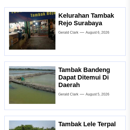
Kelurahan Tambak
Rejo Surabaya
Gerald Clark
August 6, 2026
Tambak Bandeng
Dapat Ditemui Di
Daerah
Gerald Clark
August 5, 2026
Tambak Lele Terpal