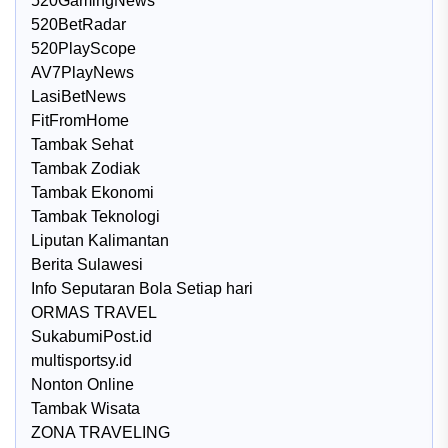
520GamingNews
520BetRadar
520PlayScope
AV7PlayNews
LasiBetNews
FitFromHome
Tambak Sehat
Tambak Zodiak
Tambak Ekonomi
Tambak Teknologi
Liputan Kalimantan
Berita Sulawesi
Info Seputaran Bola Setiap hari
ORMAS TRAVEL
SukabumiPost.id
multisportsy.id
Nonton Online
Tambak Wisata
ZONA TRAVELING