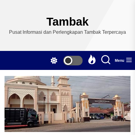
Skip
to
the
Tambak
content
Pusat Informasi dan Perlengkapan Tambak Terpercaya
Menu