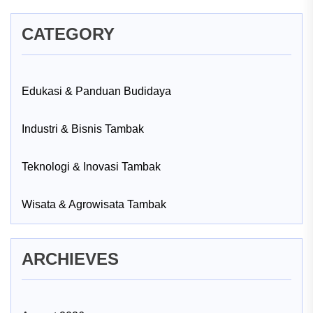
CATEGORY
Edukasi & Panduan Budidaya
Industri & Bisnis Tambak
Teknologi & Inovasi Tambak
Wisata & Agrowisata Tambak
ARCHIEVES