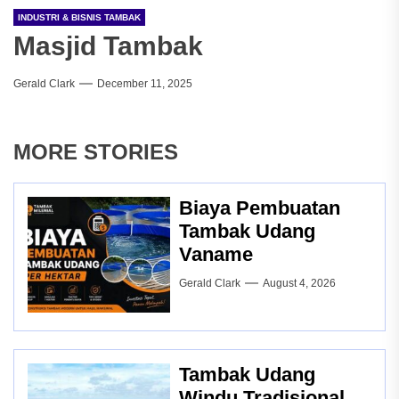
INDUSTRI & BISNIS TAMBAK
Masjid Tambak
Gerald Clark
December 11, 2025
MORE STORIES
Biaya Pembuatan
Tambak Udang
Vaname
Gerald Clark
August 4, 2026
Tambak Udang
Windu Tradisional