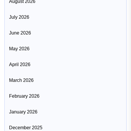
August 2026
July 2026
June 2026
May 2026
April 2026
March 2026
February 2026
January 2026
December 2025