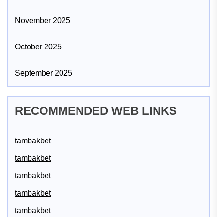
November 2025
October 2025
September 2025
RECOMMENDED WEB LINKS
tambakbet
tambakbet
tambakbet
tambakbet
tambakbet