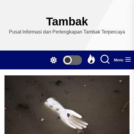
Skip
to
the
Tambak
content
Pusat Informasi dan Perlengkapan Tambak Terpercaya
Menu