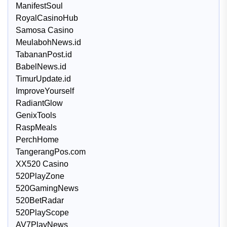
ManifestSoul
RoyalCasinoHub
Samosa Casino
MeulabohNews.id
TabananPost.id
BabelNews.id
TimurUpdate.id
ImproveYourself
RadiantGlow
GenixTools
RaspMeals
PerchHome
TangerangPos.com
XX520 Casino
520PlayZone
520GamingNews
520BetRadar
520PlayScope
AV7PlayNews