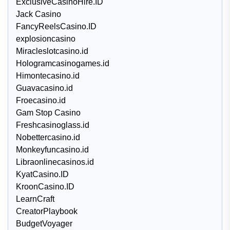
ExclusiveCasinoHire.ID
Jack Casino
FancyReelsCasino.ID
explosioncasino
Miracleslotcasino.id
Hologramcasinogames.id
Himontecasino.id
Guavacasino.id
Froecasino.id
Gam Stop Casino
Freshcasinoglass.id
Nobettercasino.id
Monkeyfuncasino.id
Libraonlinecasinos.id
KyatCasino.ID
KroonCasino.ID
LearnCraft
CreatorPlaybook
BudgetVoyager