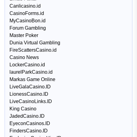
Canlicasino.id
CasinoForms.id
MyCasinoBon.id
Forum Gambling
Master Poker
Dunia Virtual Gambling
FireScattersCasino.id
Casino News
LockerCasino.id
laurelParkCasino.id
Markas Game Online
LiveGalaCasino.ID
LionessCasino.ID
LiveCasinoLinks.ID
King Casino
JadedCasino.ID
EyeconCasinos.ID
FindersCasino.ID