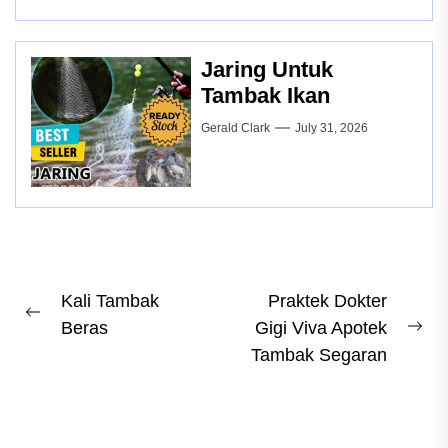
Jaring Untuk
Tambak Ikan
Gerald Clark
July 31, 2026
Post
Kali Tambak
Praktek Dokter
Previous
Beras
Gigi Viva Apotek
navigation
Ne
post:
Tambak Segaran
pos