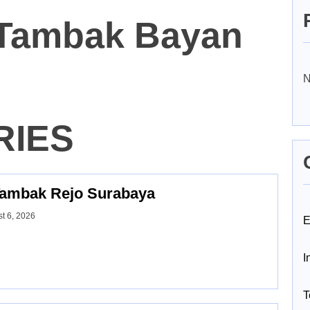
 Tambak Bayan
N
RIES
Tambak Rejo Surabaya
t 6, 2026
E
I
T