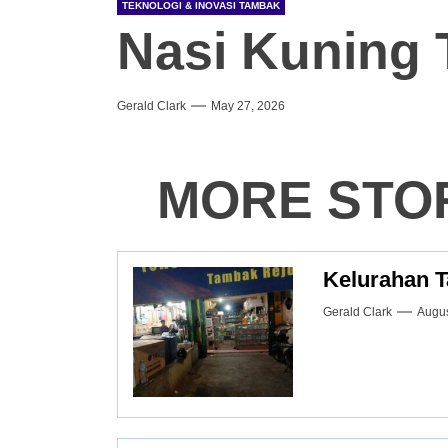
TEKNOLOGI & INOVASI TAMBAK
Nasi Kuning
Gerald Clark
May 27, 2026
MORE STO
Kelurahan 
Gerald Clark
Augus