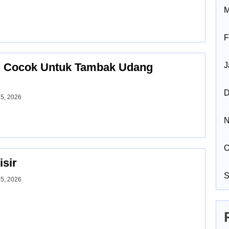
M
F
g Cocok Untuk Tambak Udang
J
D
25, 2026
N
O
sir
S
25, 2026