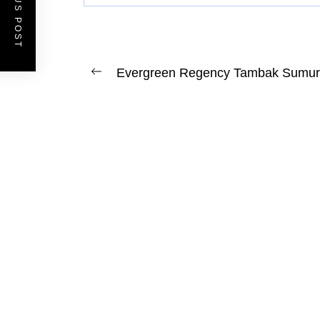
PREVIOUS POST
Post
Evergreen Regency Tambak Sumur
Previous
navigation
post: