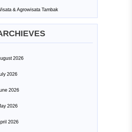
isata & Agrowisata Tambak
ARCHIEVES
ugust 2026
uly 2026
une 2026
ay 2026
pril 2026