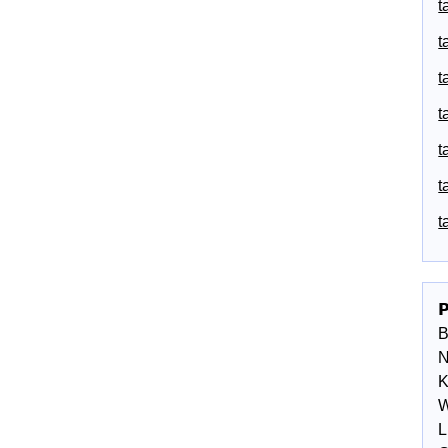
t
t
t
t
t
t
t

N
K
W
L