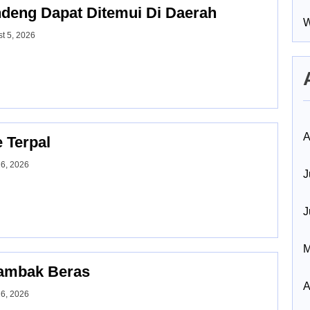
deng Dapat Ditemui Di Daerah
W
t 5, 2026
A
 Terpal
26, 2026
J
J
M
ambak Beras
A
26, 2026