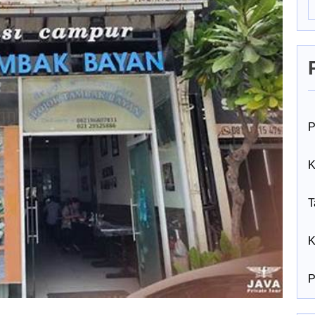
P
K
T
K
P