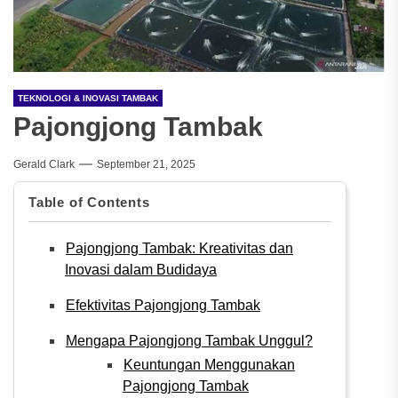
TEKNOLOGI & INOVASI TAMBAK
Pajongjong Tambak
Gerald Clark
September 21, 2025
Table of Contents
Pajongjong Tambak: Kreativitas dan
Inovasi dalam Budidaya
Efektivitas Pajongjong Tambak
Mengapa Pajongjong Tambak Unggul?
Keuntungan Menggunakan
Pajongjong Tambak