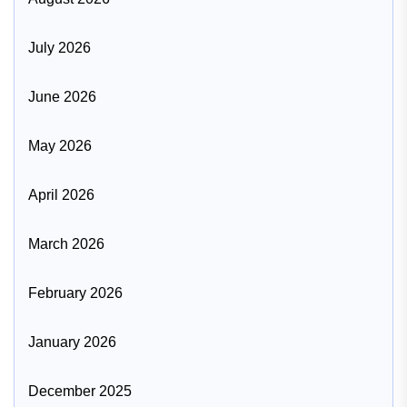
July 2026
June 2026
May 2026
April 2026
March 2026
February 2026
January 2026
December 2025