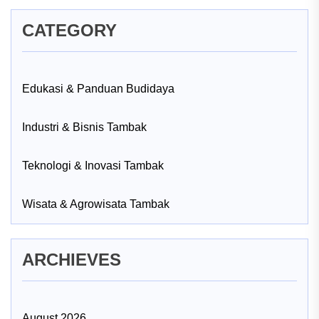
CATEGORY
Edukasi & Panduan Budidaya
Industri & Bisnis Tambak
Teknologi & Inovasi Tambak
Wisata & Agrowisata Tambak
ARCHIEVES
August 2026