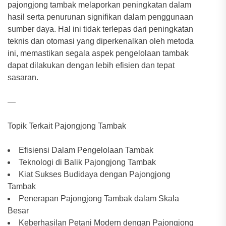
pajongjong tambak melaporkan peningkatan dalam
hasil serta penurunan signifikan dalam penggunaan
sumber daya. Hal ini tidak terlepas dari peningkatan
teknis dan otomasi yang diperkenalkan oleh metoda
ini, memastikan segala aspek pengelolaan tambak
dapat dilakukan dengan lebih efisien dan tepat
sasaran.
—
Topik Terkait Pajongjong Tambak
Efisiensi Dalam Pengelolaan Tambak
Teknologi di Balik Pajongjong Tambak
Kiat Sukses Budidaya dengan Pajongjong
Tambak
Penerapan Pajongjong Tambak dalam Skala
Besar
Keberhasilan Petani Modern dengan Pajongjong