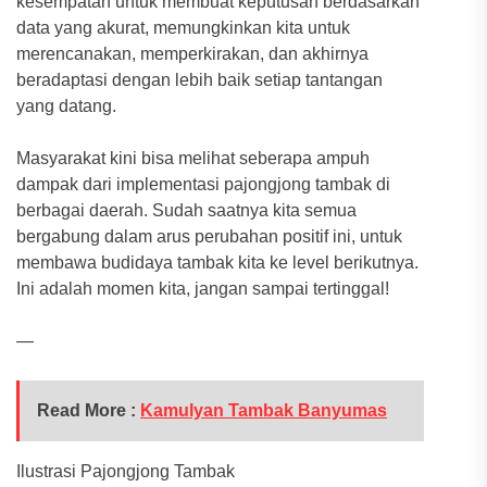
kesempatan untuk membuat keputusan berdasarkan
data yang akurat, memungkinkan kita untuk
merencanakan, memperkirakan, dan akhirnya
beradaptasi dengan lebih baik setiap tantangan
yang datang.
Masyarakat kini bisa melihat seberapa ampuh
dampak dari implementasi pajongjong tambak di
berbagai daerah. Sudah saatnya kita semua
bergabung dalam arus perubahan positif ini, untuk
membawa budidaya tambak kita ke level berikutnya.
Ini adalah momen kita, jangan sampai tertinggal!
—
Read More :
Kamulyan Tambak Banyumas
Ilustrasi Pajongjong Tambak