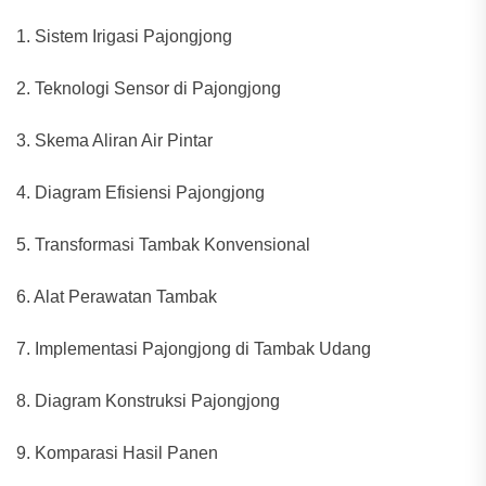
1. Sistem Irigasi Pajongjong
2. Teknologi Sensor di Pajongjong
3. Skema Aliran Air Pintar
4. Diagram Efisiensi Pajongjong
5. Transformasi Tambak Konvensional
6. Alat Perawatan Tambak
7. Implementasi Pajongjong di Tambak Udang
8. Diagram Konstruksi Pajongjong
9. Komparasi Hasil Panen