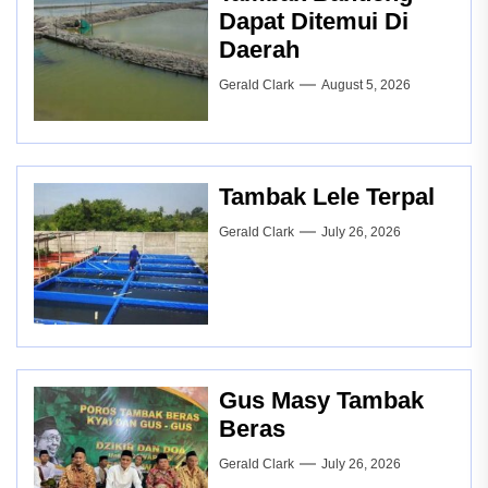
Dapat Ditemui Di
Daerah
Gerald Clark
August 5, 2026
Tambak Lele Terpal
Gerald Clark
July 26, 2026
Gus Masy Tambak
Beras
Gerald Clark
July 26, 2026