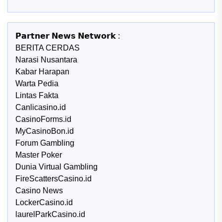
𝗣𝗮𝗿𝘁𝗻𝗲𝗿 𝗡𝗲𝘄𝘀 𝗡𝗲𝘁𝘄𝗼𝗿𝗸 :
BERITA CERDAS
Narasi Nusantara
Kabar Harapan
Warta Pedia
Lintas Fakta
Canlicasino.id
CasinoForms.id
MyCasinoBon.id
Forum Gambling
Master Poker
Dunia Virtual Gambling
FireScattersCasino.id
Casino News
LockerCasino.id
laurelParkCasino.id