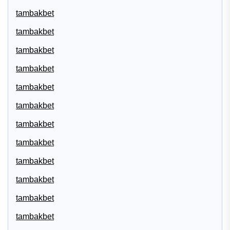
tambakbet
tambakbet
tambakbet
tambakbet
tambakbet
tambakbet
tambakbet
tambakbet
tambakbet
tambakbet
tambakbet
tambakbet