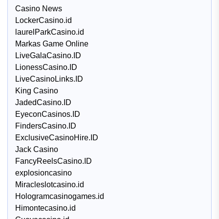
Casino News
LockerCasino.id
laurelParkCasino.id
Markas Game Online
LiveGalaCasino.ID
LionessCasino.ID
LiveCasinoLinks.ID
King Casino
JadedCasino.ID
EyeconCasinos.ID
FindersCasino.ID
ExclusiveCasinoHire.ID
Jack Casino
FancyReelsCasino.ID
explosioncasino
Miracleslotcasino.id
Hologramcasinogames.id
Himontecasino.id