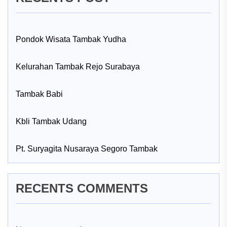
Pondok Wisata Tambak Yudha
Kelurahan Tambak Rejo Surabaya
Tambak Babi
Kbli Tambak Udang
Pt. Suryagita Nusaraya Segoro Tambak
RECENTS COMMENTS