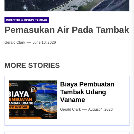
INDUSTRI & BISNIS TAMBAK
Pemasukan Air Pada Tambak
Gerald Clark
June 10, 2026
MORE STORIES
Biaya Pembuatan
Tambak Udang
Vaname
Gerald Clark
August 4, 2026