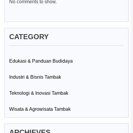
No comments to show.
CATEGORY
Edukasi & Panduan Budidaya
Industri & Bisnis Tambak
Teknologi & Inovasi Tambak
Wisata & Agrowisata Tambak
ARCHIEVES