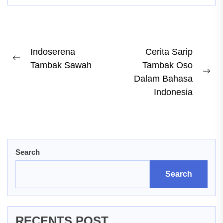
Post
Indoserena
Cerita Sarip
Previous
Tambak Sawah
Tambak Oso
navigation
post:
Ne
Dalam Bahasa
pos
Indonesia
Search
Search
RECENTS POST