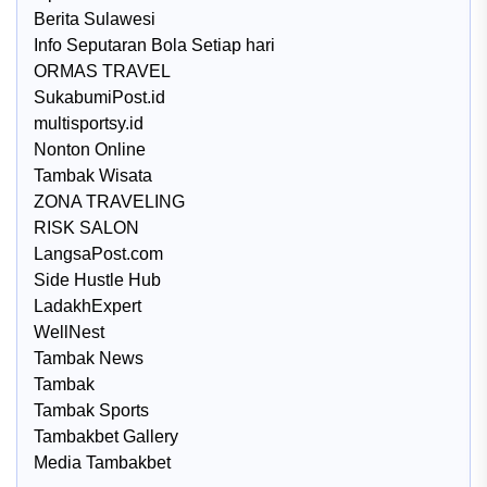
Berita Sulawesi
Info Seputaran Bola Setiap hari
ORMAS TRAVEL
SukabumiPost.id
multisportsy.id
Nonton Online
Tambak Wisata
ZONA TRAVELING
RISK SALON
LangsaPost.com
Side Hustle Hub
LadakhExpert
WellNest
Tambak News
Tambak
Tambak Sports
Tambakbet Gallery
Media Tambakbet