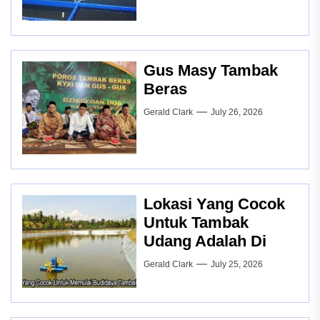
Gus Masy Tambak
Beras
Gerald Clark
July 26, 2026
Lokasi Yang Cocok
Untuk Tambak
Udang Adalah Di
Gerald Clark
July 25, 2026