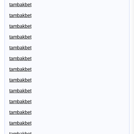
tambakbet
tambakbet
tambakbet
tambakbet
tambakbet
tambakbet
tambakbet
tambakbet
tambakbet
tambakbet
tambakbet
tambakbet
tambakbet