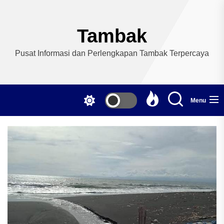
Skip
to
the
Tambak
content
Pusat Informasi dan Perlengkapan Tambak Terpercaya
Menu