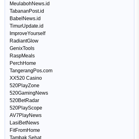
MeulabohNews.id
TabananPost.id
BabelNews.id
TimurUpdate.id
ImproveYourself
RadiantGlow
GenixTools
RaspMeals
PerchHome
TangerangPos.com
XX520 Casino
520PlayZone
520GamingNews
520BetRadar
520PlayScope
AV7PlayNews
LasiBetNews
FitFromHome
Tambak Sehat