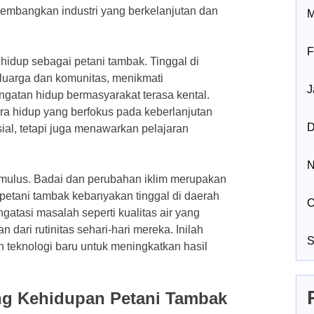
mbangkan industri yang berkelanjutan dan
M
F
dup sebagai petani tambak. Tinggal di
luarga dan komunitas, menikmati
J
gatan hidup bermasyarakat terasa kental.
a hidup yang berfokus pada keberlanjutan
D
al, tetapi juga menawarkan pelajaran
N
 mulus. Badai dan perubahan iklim merupakan
petani tambak kebanyakan tinggal di daerah
O
ngatasi masalah seperti kualitas air yang
 dari rutinitas sehari-hari mereka. Inilah
S
 teknologi baru untuk meningkatkan hasil
ng Kehidupan Petani Tambak