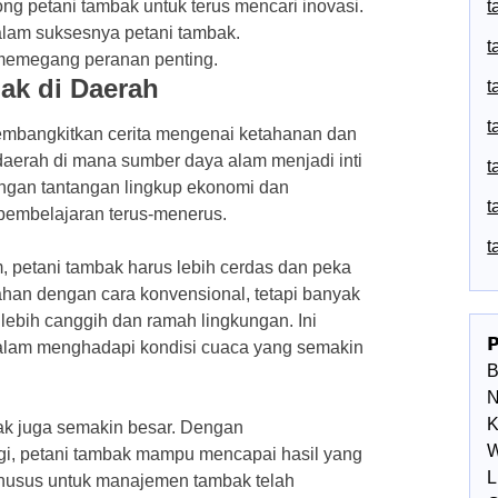
ng petani tambak untuk terus mencari inovasi.
t
alam suksesnya petani tambak.
t
 memegang peranan penting.
ak di Daerah
t
t
membangkitkan cerita mengenai ketahanan dan
 daerah di mana sumber daya alam menjadi inti
t
ngan tantangan lingkup ekonomi dan
t
pembelajaran terus-menerus.
t
, petani tambak harus lebih cerdas dan peka
ahan dengan cara konvensional, tetapi banyak
lebih canggih dan ramah lingkungan. Ini

dalam menghadapi kondisi cuaca yang semakin
N
K
ak juga semakin besar. Dengan
W
gi, petani tambak mampu mencapai hasil yang
L
 khusus untuk manajemen tambak telah