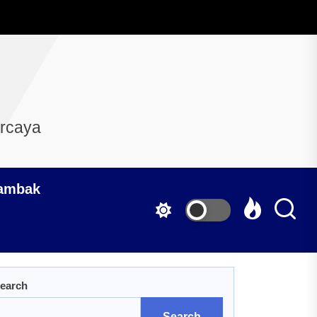
ercaya
Tambak
earch
Search