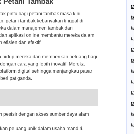
k Petani Tambak
t
k pintu bagi petani tambak masa kini.
t
an, petani tambak kebanyakan tinggal di
reka dalam manajemen tambak dan
t
dan aplikasi online membantu mereka dalam
t
fisien dan efektif.
t
ara hidup mereka dan memberikan peluang bagi
t
engan cara yang lebih inovatif. Mereka
latform digital sehingga menjangkau pasar
t
berlipat ganda.
t
t
t
ah pesisir dengan akses sumber daya alam
t
t
kan peluang unik dalam usaha mandiri.