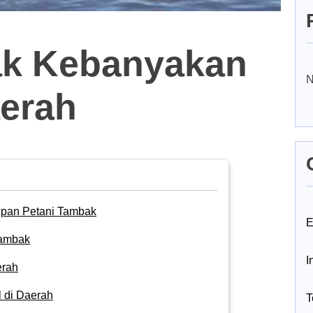
ak Kebanyakan
N
aerah
upan Petani Tambak
E
Tambak
I
erah
 di Daerah
T