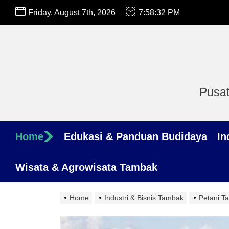
Skip
Friday, August 7th, 2026
7:58:33 PM
to
the
content
Pusat
Home
Edukasi & Panduan Budidaya
In
Wisata & Agrowisata Tambak
Home
Industri & Bisnis Tambak
Petani T