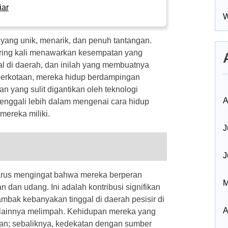
iar
W
 yang unik, menarik, dan penuh tantangan.
sering kali menawarkan kesempatan yang
l di daerah, dan inilah yang membuatnya
 perkotaan, mereka hidup berdampingan
yang sulit digantikan oleh teknologi
A
menggali lebih dalam mengenai cara hidup
mereka miliki.
J
J
 harus mengingat bahwa mereka berperan
M
dan udang. Ini adalah kontribusi signifikan
ambak kebanyakan tinggal di daerah pesisir di
A
 lainnya melimpah. Kehidupan mereka yang
tan; sebaliknya, kedekatan dengan sumber