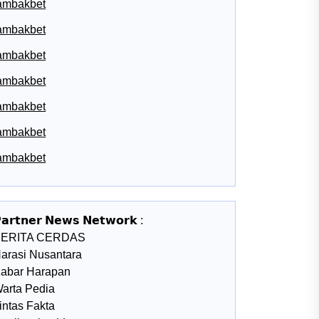
ambakbet
ambakbet
ambakbet
ambakbet
ambakbet
ambakbet
ambakbet
𝗮𝗿𝘁𝗻𝗲𝗿 𝗡𝗲𝘄𝘀 𝗡𝗲𝘁𝘄𝗼𝗿𝗸 :
BERITA CERDAS
arasi Nusantara
abar Harapan
arta Pedia
intas Fakta