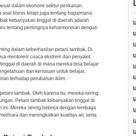
besar dalam ekonomi sektor perikanan.
a soal bisnis tetapi juga tentang bagaimana
bak kebanyakan tinggal di daerah adalah
t
ru tentang pentingnya keharmonisan dengan
t
t
ing dalam keberhasilan petani tambak. Di
t
sa mentolerir cuaca ekstrem dan penyakit
tinggal di daerah di mana mereka bisa belajar
t
pengetahuan dan kemauan untuk belajar,
t
han terhadap perubahan iklim.
t
petani tambak. Oleh karena itu, mereka sering
t
kungan. Petani tambak kebanyakan tinggal di
ini. Mereka sering bekerja dengan lembaga
t
melihara dan meningkatkan kualitas air, serta
t
t