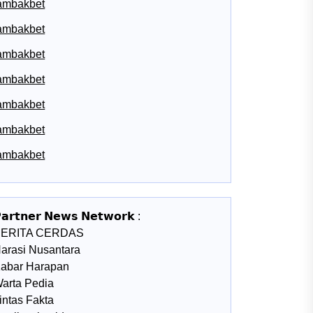
ambakbet
ambakbet
ambakbet
ambakbet
ambakbet
ambakbet
ambakbet
𝗮𝗿𝘁𝗻𝗲𝗿 𝗡𝗲𝘄𝘀 𝗡𝗲𝘁𝘄𝗼𝗿𝗸 :
BERITA CERDAS
arasi Nusantara
abar Harapan
arta Pedia
intas Fakta