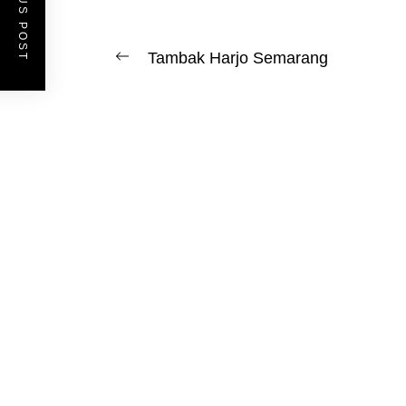
PREVIOUS POST
Post
Tambak Harjo Semarang
Previous
navigation
post: