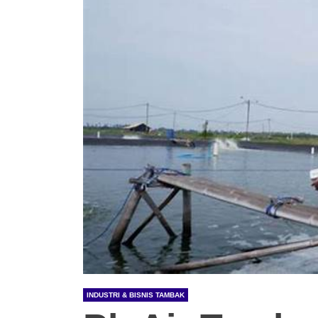
INDUSTRI & BISNIS TAMBAK