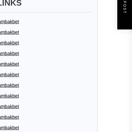
NEXT POST
LINKS
ambakbet
ambakbet
ambakbet
ambakbet
ambakbet
ambakbet
ambakbet
ambakbet
ambakbet
ambakbet
ambakbet