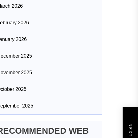
arch 2026
ebruary 2026
anuary 2026
ecember 2025
ovember 2025
ctober 2025
eptember 2025
RECOMMENDED WEB