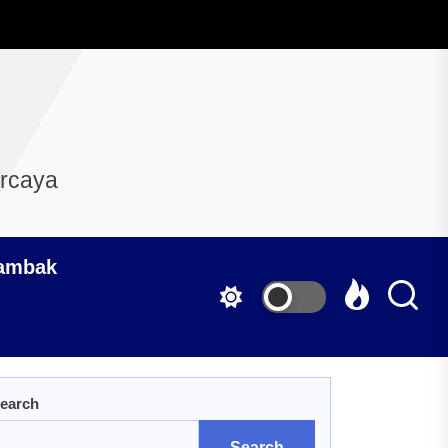
ercaya
Tambak
earch
Search