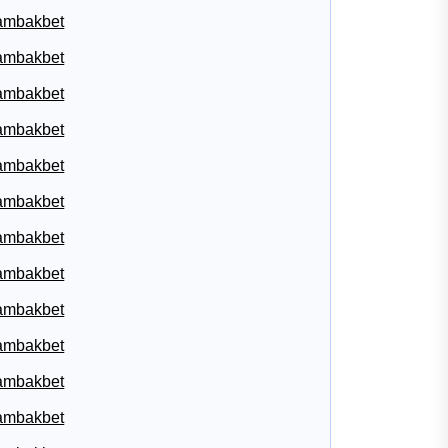
ambakbet
ambakbet
ambakbet
ambakbet
ambakbet
ambakbet
ambakbet
ambakbet
ambakbet
ambakbet
ambakbet
ambakbet