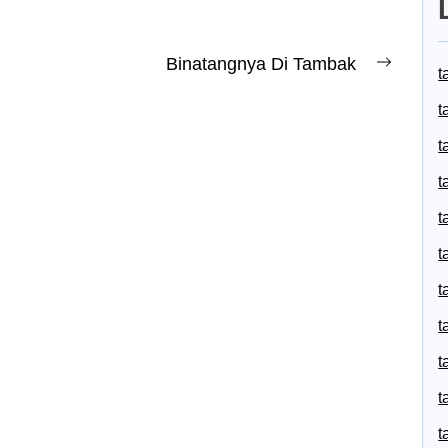
Binatangnya Di Tambak
t
Next
post:
t
t
t
t
t
t
t
t
t
t