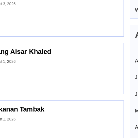
t 3, 2026
W
ng Aisar Khaled
A
t 1, 2026
J
J
ikanan Tambak
M
t 1, 2026
A