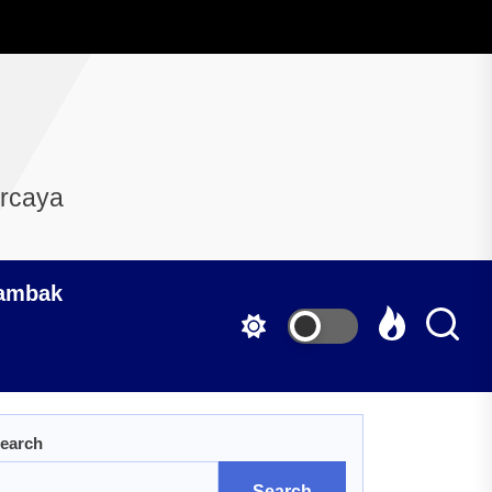
ercaya
Tambak
earch
Search