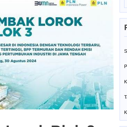
S
P
K
T
K