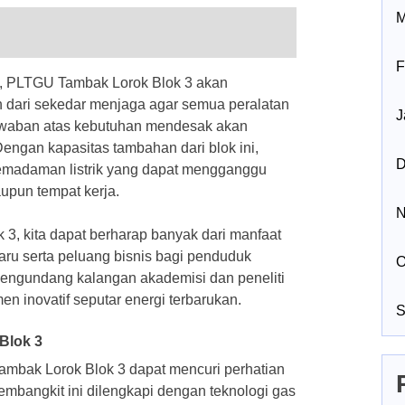
M
F
nia, PLTGU Tambak Lorok Blok 3 akan
h dari sekedar menjaga agar semua peralatan
J
 jawaban atas kebutuhan mendesak akan
Dengan kapasitas tambahan dari blok ini,
D
 pemadaman listrik yang dapat mengganggu
aupun tempat kerja.
N
, kita dapat berharap banyak dari manfaat
aru serta peluang bisnis bagi penduduk
O
mengundang kalangan akademisi dan peneliti
n inovatif seputar energi terbarukan.
S
Blok 3
bak Lorok Blok 3 dapat mencuri perhatian
embangkit ini dilengkapi dengan teknologi gas