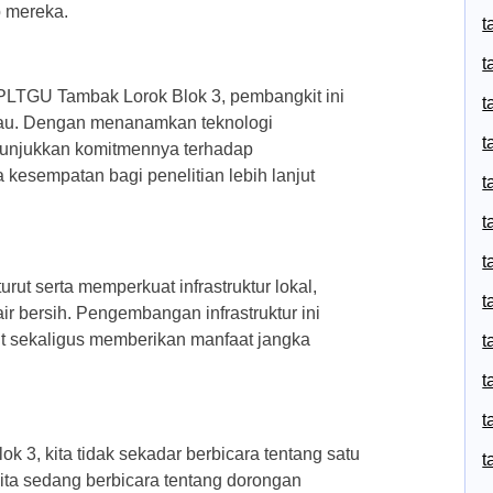
p mereka.
t
t
 PLTGU Tambak Lorok Blok 3, pembangkit ini
t
ijau. Dengan menanamkan teknologi
t
nunjukkan komitmennya terhadap
kesempatan bagi penelitian lebih lanjut
t
t
t
t serta memperkuat infrastruktur lokal,
t
i air bersih. Pengembangan infrastruktur ini
t sekaligus memberikan manfaat jangka
t
t
t
3, kita tidak sekadar berbicara tentang satu
t
Kita sedang berbicara tentang dorongan