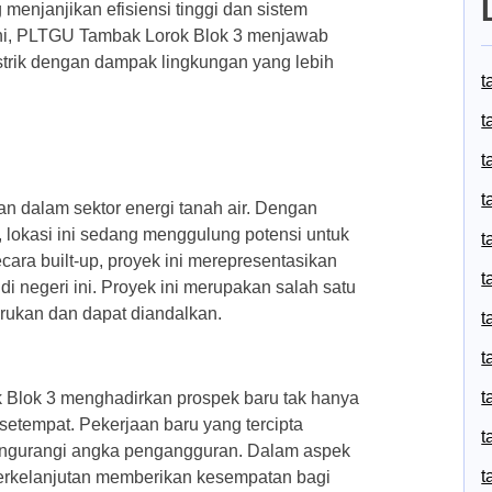
 menjanjikan efisiensi tinggi dan sistem
ini, PLTGU Tambak Lorok Blok 3 menjawab
istrik dengan dampak lingkungan yang lebih
t
t
t
t
n dalam sektor energi tanah air. Dengan
i, lokasi ini sedang menggulung potensi untuk
t
ecara built-up, proyek ini merepresentasikan
t
i negeri ini. Proyek ini merupakan salah satu
arukan dan dapat diandalkan.
t
t
t
 Blok 3 menghadirkan prospek baru tak hanya
t setempat. Pekerjaan baru yang tercipta
t
ngurangi angka pengangguran. Dalam aspek
t
 berkelanjutan memberikan kesempatan bagi