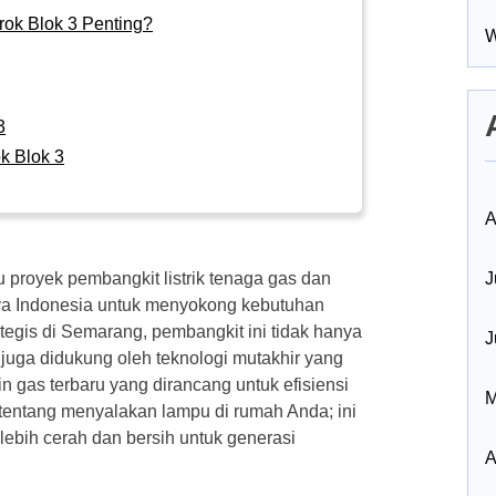
k Blok 3 Penting?
W
3
k Blok 3
A
proyek pembangkit listrik tenaga gas dan
J
ya Indonesia untuk menyokong kebutuhan
tegis di Semarang, pembangkit ini tidak hanya
J
 juga didukung oleh teknologi mutakhir yang
 gas terbaru yang dirancang untuk efisiensi
M
tentang menyalakan lampu di rumah Anda; ini
ebih cerah dan bersih untuk generasi
A