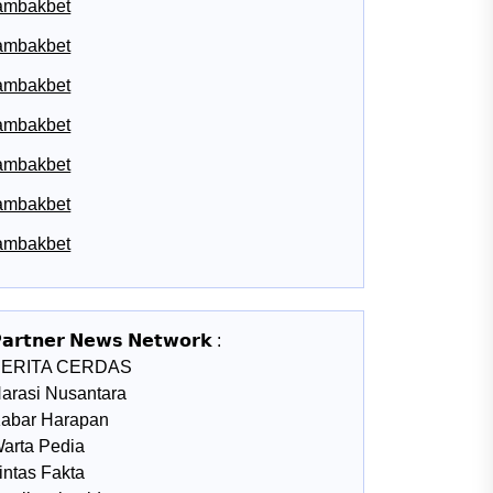
ambakbet
ambakbet
ambakbet
ambakbet
ambakbet
ambakbet
ambakbet
𝗮𝗿𝘁𝗻𝗲𝗿 𝗡𝗲𝘄𝘀 𝗡𝗲𝘁𝘄𝗼𝗿𝗸 :
BERITA CERDAS
arasi Nusantara
abar Harapan
arta Pedia
intas Fakta