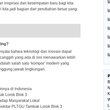
t
 inspirasi dan kesempatan baru bagi kita
 kita jadi bagian dari perubahan besar yang
t
t
t
t
ting?
t
yata bahwa teknologi dan inovasi dapat
t
 canggih yang ada di sini menawarkan lebih
ni adalah salah satu ‘kompor’ modern yang
nggung jawab lingkungan.

N
innya di Indonesia
K
k Lorok Blok 3
W
dap Masyarakat Lokal
L
 Sekitar PLTGU Tambak Lorok Blok 3