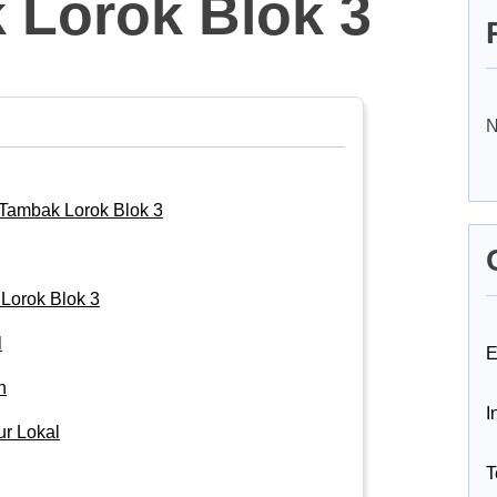
 Lorok Blok 3
N
Tambak Lorok Blok 3
orok Blok 3
l
E
n
I
ur Lokal
T