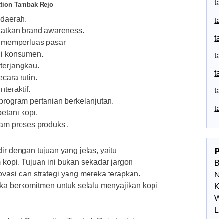
t
ation Tambak Rejo
 daerah.
t
atkan brand awareness.
t
k memperluas pasar.
gi konsumen.
t
terjangkau.
t
ara rutin.
teraktif.
t
program pertanian berkelanjutan.
t
etani kopi.
am proses produksi.
r dengan tujuan yang jelas, yaitu

opi. Tujuan ini bukan sekadar jargon
ovasi dan strategi yang mereka terapkan.
N
eka berkomitmen untuk selalu menyajikan kopi
K
W
L