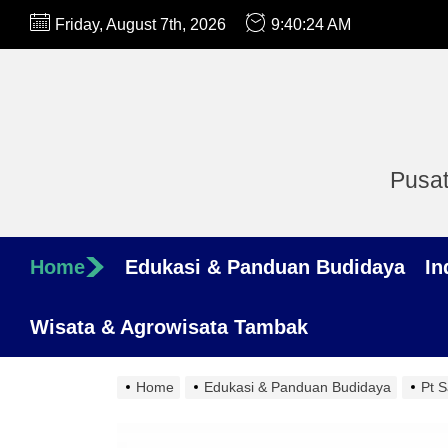
Skip
Friday, August 7th, 2026
9:40:25 AM
to
the
content
Pusat
Home
Edukasi & Panduan Budidaya
In
Wisata & Agrowisata Tambak
Home
Edukasi & Panduan Budidaya
Pt S