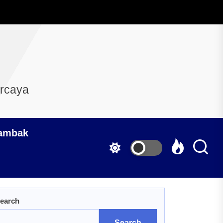
ercaya
Tambak
earch
Search