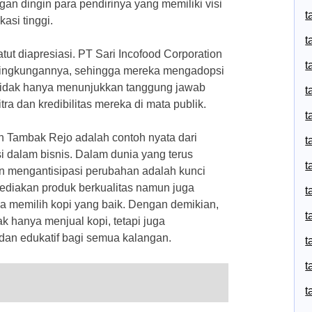
gan dingin para pendirinya yang memiliki visi
t
asi tinggi.
t
ut diapresiasi. PT Sari Incofood Corporation
t
ingkungannya, sehingga mereka mengadopsi
i tidak hanya menunjukkan tanggung jawab
t
tra dan kredibilitas mereka di mata publik.
t
n Tambak Rejo adalah contoh nyata dari
t
 dalam bisnis. Dalam dunia yang terus
t
n mengantisipasi perubahan adalah kunci
ediakan produk berkualitas namun juga
t
 memilih kopi yang baik. Dengan demikian,
t
k hanya menjual kopi, tetapi juga
n edukatif bagi semua kalangan.
t
t
t