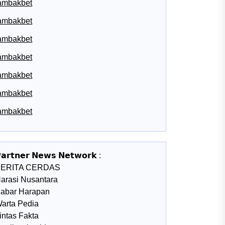
ambakbet
ambakbet
ambakbet
ambakbet
ambakbet
ambakbet
ambakbet
𝗮𝗿𝘁𝗻𝗲𝗿 𝗡𝗲𝘄𝘀 𝗡𝗲𝘁𝘄𝗼𝗿𝗸 :
BERITA CERDAS
arasi Nusantara
abar Harapan
arta Pedia
intas Fakta