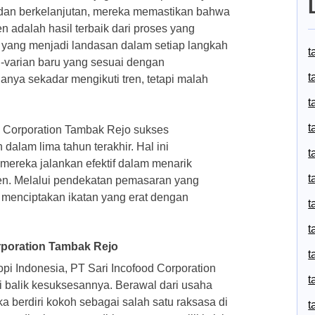
t dan berkelanjutan, mereka memastikan bahwa
 adalah hasil terbaik dari proses yang
i yang menjadi landasan dalam setiap langkah
t
-varian baru yang sesuai dengan
t
nya sekadar mengikuti tren, tetapi malah
t
t
d Corporation Tambak Rejo sukses
alam lima tahun terakhir. Hal ini
t
ereka jalankan efektif dalam menarik
t
en. Melalui pendekatan pemasaran yang
l menciptakan ikatan yang erat dengan
t
t
rporation Tambak Rejo
t
opi Indonesia, PT Sari Incofood Corporation
t
i balik kesuksesannya. Berawal dari usaha
a berdiri kokoh sebagai salah satu raksasa di
t