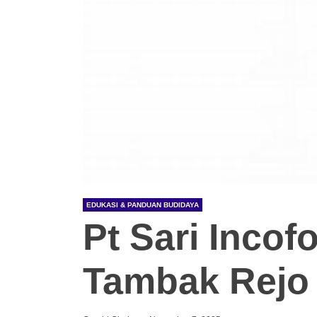
EDUKASI & PANDUAN BUDIDAYA
Pt Sari Incof
Tambak Rejo