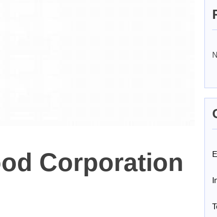
N
ood Corporation
E
I
T