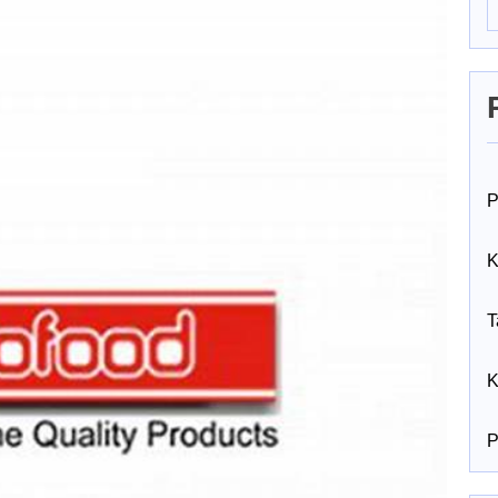
P
K
T
K
P