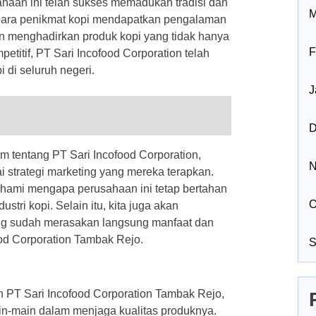
ahaan ini telah sukses memadukan tradisi dan
M
 para penikmat kopi mendapatkan pengalaman
an menghadirkan produk kopi yang tidak hanya
F
petitif, PT Sari Incofood Corporation telah
 di seluruh negeri.
J
D
lam tentang PT Sari Incofood Corporation,
N
i strategi marketing yang mereka terapkan.
hami mengapa perusahaan ini tetap bertahan
O
tri kopi. Selain itu, kita juga akan
ang sudah merasakan langsung manfaat dan
od Corporation Tambak Rejo.
S
h PT Sari Incofood Corporation Tambak Rejo,
in-main dalam menjaga kualitas produknya.