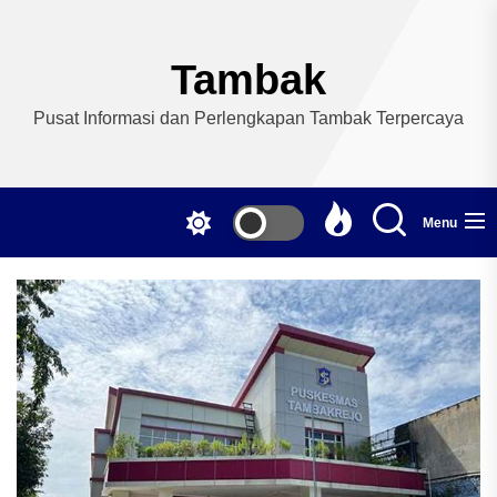
Skip
to
the
Tambak
content
Pusat Informasi dan Perlengkapan Tambak Terpercaya
Menu