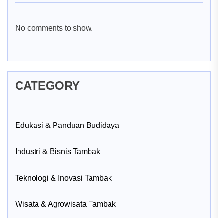
No comments to show.
CATEGORY
Edukasi & Panduan Budidaya
Industri & Bisnis Tambak
Teknologi & Inovasi Tambak
Wisata & Agrowisata Tambak