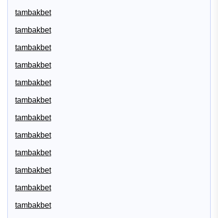
tambakbet
tambakbet
tambakbet
tambakbet
tambakbet
tambakbet
tambakbet
tambakbet
tambakbet
tambakbet
tambakbet
tambakbet