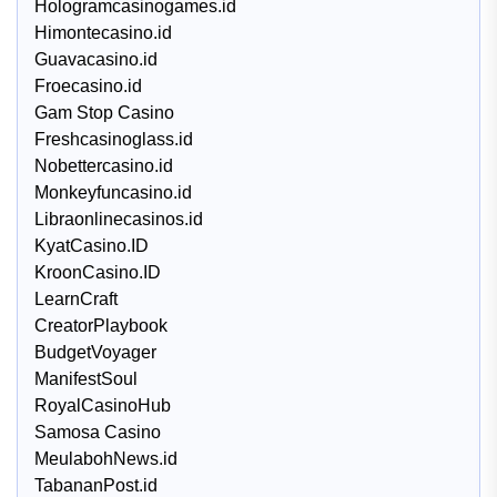
Hologramcasinogames.id
Himontecasino.id
Guavacasino.id
Froecasino.id
Gam Stop Casino
Freshcasinoglass.id
Nobettercasino.id
Monkeyfuncasino.id
Libraonlinecasinos.id
KyatCasino.ID
KroonCasino.ID
LearnCraft
CreatorPlaybook
BudgetVoyager
ManifestSoul
RoyalCasinoHub
Samosa Casino
MeulabohNews.id
TabananPost.id