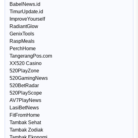
BabelNews.id
TimurUpdate.id
ImproveYourself
RadiantGlow
GenixTools
RaspMeals
PerchHome
TangerangPos.com
XX520 Casino
520PlayZone
520GamingNews
520BetRadar
520PlayScope
AV7PlayNews
LasiBetNews
FitFromHome
Tambak Sehat
Tambak Zodiak
Tambak Ekonomi