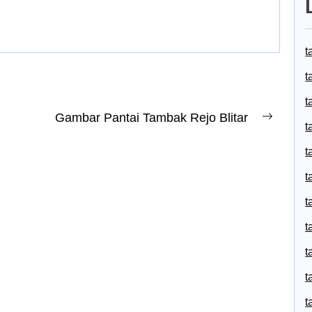
t
t
t
Gambar Pantai Tambak Rejo Blitar
Next
t
post:
t
t
t
t
t
t
t