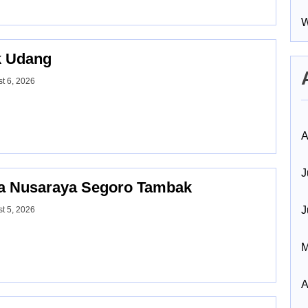
W
k Udang
t 6, 2026
A
J
ta Nusaraya Segoro Tambak
J
t 5, 2026
M
A