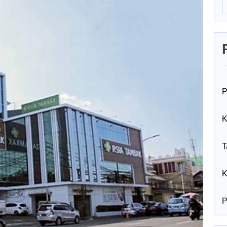
P
K
T
K
P