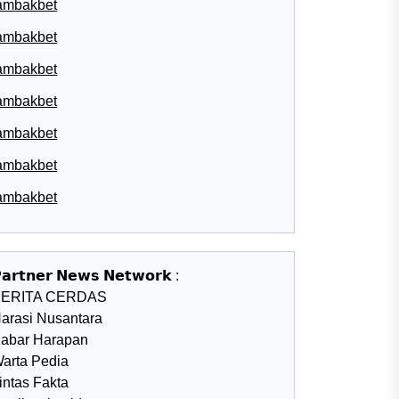
ambakbet
ambakbet
ambakbet
ambakbet
ambakbet
ambakbet
ambakbet
𝗮𝗿𝘁𝗻𝗲𝗿 𝗡𝗲𝘄𝘀 𝗡𝗲𝘁𝘄𝗼𝗿𝗸 :
BERITA CERDAS
arasi Nusantara
abar Harapan
arta Pedia
intas Fakta