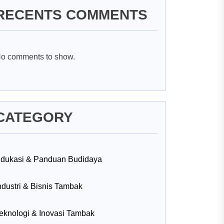
RECENTS COMMENTS
o comments to show.
CATEGORY
dukasi & Panduan Budidaya
ndustri & Bisnis Tambak
eknologi & Inovasi Tambak