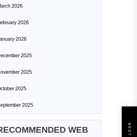
arch 2026
ebruary 2026
anuary 2026
ecember 2025
ovember 2025
ctober 2025
eptember 2025
RECOMMENDED WEB