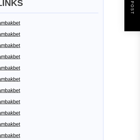
NEXT POST
LINKS
ambakbet
ambakbet
ambakbet
ambakbet
ambakbet
ambakbet
ambakbet
ambakbet
ambakbet
ambakbet
ambakbet