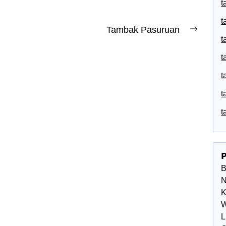
t
t
Tambak Pasuruan
Next
t
post:
t
t
t
t

N
K
W
L