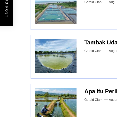
PREVIOUS POST
Gerald Clark
Augus
Tambak Uda
Gerald Clark
Augus
Apa Itu Per
Gerald Clark
Augus