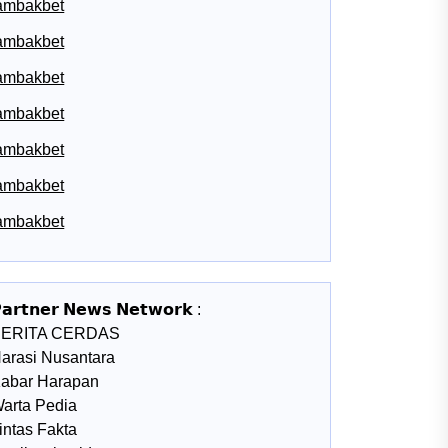
ambakbet
ambakbet
ambakbet
ambakbet
ambakbet
ambakbet
ambakbet
𝗮𝗿𝘁𝗻𝗲𝗿 𝗡𝗲𝘄𝘀 𝗡𝗲𝘁𝘄𝗼𝗿𝗸 :
BERITA CERDAS
arasi Nusantara
abar Harapan
arta Pedia
intas Fakta