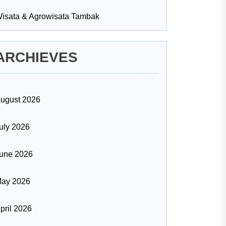
isata & Agrowisata Tambak
ARCHIEVES
ugust 2026
uly 2026
une 2026
ay 2026
pril 2026