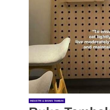
INDUSTRI & BISNIS TAMBAK