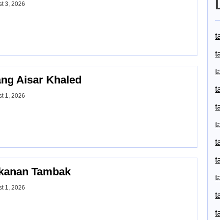
t 3, 2026
t
t
t
ng Aisar Khaled
t
t 1, 2026
t
t
t
t
ikanan Tambak
t
t 1, 2026
t
t