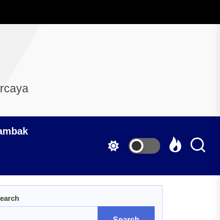
ercaya
Tambak
earch
Search