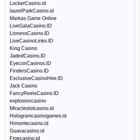
LockerCasino.id
laurelParkCasino.id
Markas Game Online
LiveGalaCasino.ID
LionessCasino.ID
LiveCasinoLinks.ID
King Casino
JadedCasino.ID
EyeconCasinos.ID
FindersCasino.ID
ExclusiveCasinoHire.ID
Jack Casino
FancyReelsCasino.ID
explosioncasino
Miracleslotcasino.id
Hologramcasinogames.id
Himontecasino.id
Guavacasino.id
Froecasino.id