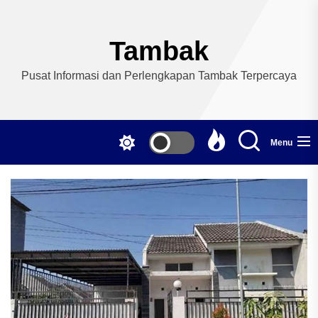
Skip
to
the
Tambak
content
Pusat Informasi dan Perlengkapan Tambak Terpercaya
Menu