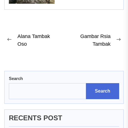
Post
Alana Tambak
Gambar Rsia
Previous
Ne
Oso
Tambak
navigation
post:
pos
Search
Search
RECENTS POST