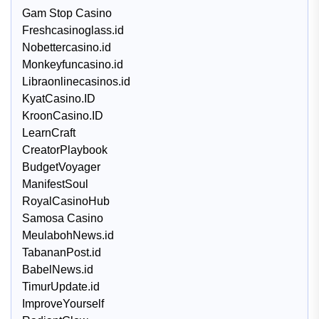
Gam Stop Casino
Freshcasinoglass.id
Nobettercasino.id
Monkeyfuncasino.id
Libraonlinecasinos.id
KyatCasino.ID
KroonCasino.ID
LearnCraft
CreatorPlaybook
BudgetVoyager
ManifestSoul
RoyalCasinoHub
Samosa Casino
MeulabohNews.id
TabananPost.id
BabelNews.id
TimurUpdate.id
ImproveYourself