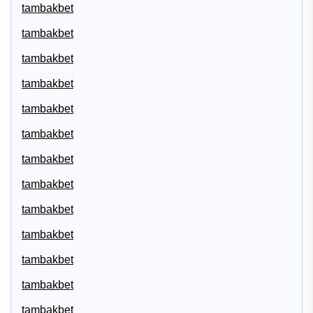
tambakbet
tambakbet
tambakbet
tambakbet
tambakbet
tambakbet
tambakbet
tambakbet
tambakbet
tambakbet
tambakbet
tambakbet
tambakbet