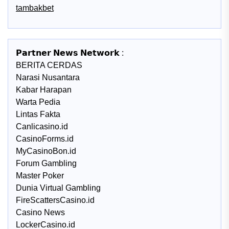
tambakbet
𝗣𝗮𝗿𝘁𝗻𝗲𝗿 𝗡𝗲𝘄𝘀 𝗡𝗲𝘁𝘄𝗼𝗿𝗸 :
BERITA CERDAS
Narasi Nusantara
Kabar Harapan
Warta Pedia
Lintas Fakta
Canlicasino.id
CasinoForms.id
MyCasinoBon.id
Forum Gambling
Master Poker
Dunia Virtual Gambling
FireScattersCasino.id
Casino News
LockerCasino.id