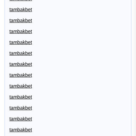
tambakbet
tambakbet
tambakbet
tambakbet
tambakbet
tambakbet
tambakbet
tambakbet
tambakbet
tambakbet
tambakbet
tambakbet