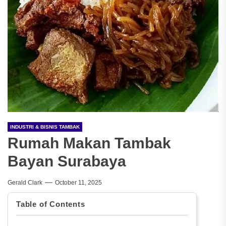
INDUSTRI & BISNIS TAMBAK
Rumah Makan Tambak
Bayan Surabaya
Gerald Clark
October 11, 2025
Table of Contents