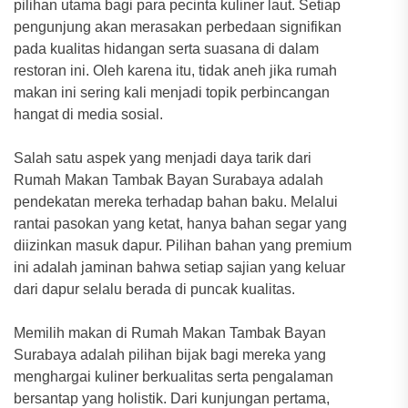
pilihan utama bagi para pecinta kuliner laut. Setiap
pengunjung akan merasakan perbedaan signifikan
pada kualitas hidangan serta suasana di dalam
restoran ini. Oleh karena itu, tidak aneh jika rumah
makan ini sering kali menjadi topik perbincangan
hangat di media sosial.
Salah satu aspek yang menjadi daya tarik dari
Rumah Makan Tambak Bayan Surabaya adalah
pendekatan mereka terhadap bahan baku. Melalui
rantai pasokan yang ketat, hanya bahan segar yang
diizinkan masuk dapur. Pilihan bahan yang premium
ini adalah jaminan bahwa setiap sajian yang keluar
dari dapur selalu berada di puncak kualitas.
Memilih makan di Rumah Makan Tambak Bayan
Surabaya adalah pilihan bijak bagi mereka yang
menghargai kuliner berkualitas serta pengalaman
bersantap yang holistik. Dari kunjungan pertama,