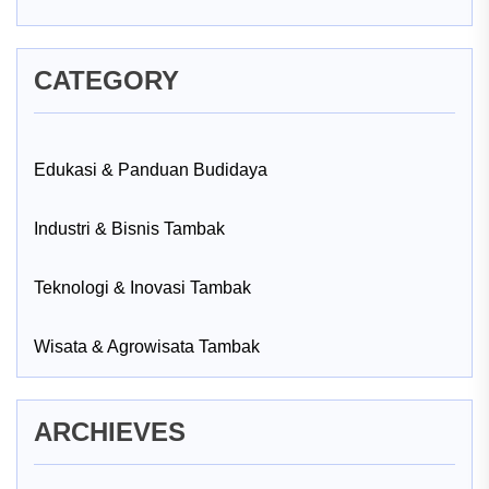
CATEGORY
Edukasi & Panduan Budidaya
Industri & Bisnis Tambak
Teknologi & Inovasi Tambak
Wisata & Agrowisata Tambak
ARCHIEVES