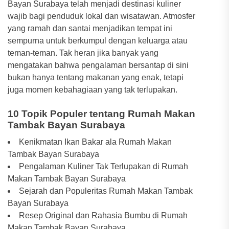
Bayan Surabaya telah menjadi destinasi kuliner
wajib bagi penduduk lokal dan wisatawan. Atmosfer
yang ramah dan santai menjadikan tempat ini
sempurna untuk berkumpul dengan keluarga atau
teman-teman. Tak heran jika banyak yang
mengatakan bahwa pengalaman bersantap di sini
bukan hanya tentang makanan yang enak, tetapi
juga momen kebahagiaan yang tak terlupakan.
10 Topik Populer tentang Rumah Makan
Tambak Bayan Surabaya
Kenikmatan Ikan Bakar ala Rumah Makan
Tambak Bayan Surabaya
Pengalaman Kuliner Tak Terlupakan di Rumah
Makan Tambak Bayan Surabaya
Sejarah dan Populeritas Rumah Makan Tambak
Bayan Surabaya
Resep Original dan Rahasia Bumbu di Rumah
Makan Tambak Bayan Surabaya