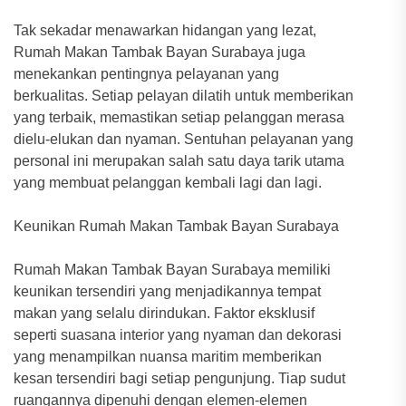
Tak sekadar menawarkan hidangan yang lezat,
Rumah Makan Tambak Bayan Surabaya juga
menekankan pentingnya pelayanan yang
berkualitas. Setiap pelayan dilatih untuk memberikan
yang terbaik, memastikan setiap pelanggan merasa
dielu-elukan dan nyaman. Sentuhan pelayanan yang
personal ini merupakan salah satu daya tarik utama
yang membuat pelanggan kembali lagi dan lagi.
Keunikan Rumah Makan Tambak Bayan Surabaya
Rumah Makan Tambak Bayan Surabaya memiliki
keunikan tersendiri yang menjadikannya tempat
makan yang selalu dirindukan. Faktor eksklusif
seperti suasana interior yang nyaman dan dekorasi
yang menampilkan nuansa maritim memberikan
kesan tersendiri bagi setiap pengunjung. Tiap sudut
ruangannya dipenuhi dengan elemen-elemen