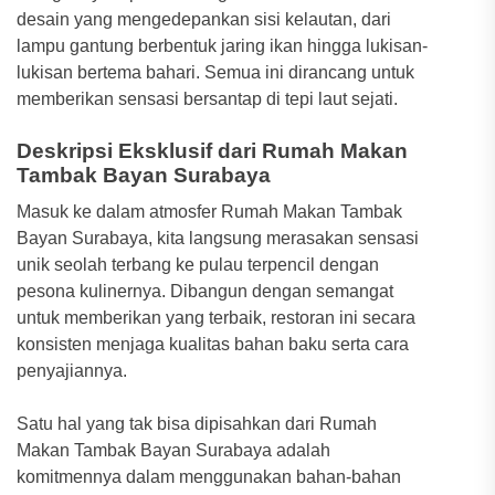
desain yang mengedepankan sisi kelautan, dari
lampu gantung berbentuk jaring ikan hingga lukisan-
lukisan bertema bahari. Semua ini dirancang untuk
memberikan sensasi bersantap di tepi laut sejati.
Deskripsi Eksklusif dari Rumah Makan
Tambak Bayan Surabaya
Masuk ke dalam atmosfer Rumah Makan Tambak
Bayan Surabaya, kita langsung merasakan sensasi
unik seolah terbang ke pulau terpencil dengan
pesona kulinernya. Dibangun dengan semangat
untuk memberikan yang terbaik, restoran ini secara
konsisten menjaga kualitas bahan baku serta cara
penyajiannya.
Satu hal yang tak bisa dipisahkan dari Rumah
Makan Tambak Bayan Surabaya adalah
komitmennya dalam menggunakan bahan-bahan