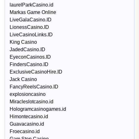
laurelParkCasino.id
Markas Game Online
LiveGalaCasino.ID
LionessCasino.ID
LiveCasinoLinks.ID
King Casino
JadedCasino.ID
EyeconCasinos.ID
FindersCasino.ID
ExclusiveCasinoHire.ID
Jack Casino
FancyReelsCasino.ID
explosioncasino
Miracleslotcasino.id
Hologramcasinogames.id
Himontecasino.id
Guavacasino.id
Froecasino.id
Gam Stop Casino