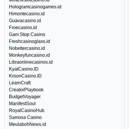
Hologramcasinogames.id
Himontecasino.id
Guavacasino.id
Froecasino.id
Gam Stop Casino
Freshcasinoglass.id
Nobettercasino.id
Monkeyfuncasino.id
Libraonlinecasinos.id
KyatCasino.ID
KroonCasino.ID
LearnCraft
CreatorPlaybook
BudgetVoyager
ManifestSoul
RoyalCasinoHub
Samosa Casino
MeulabohNews.id