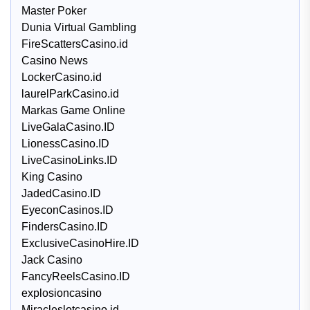
Master Poker
Dunia Virtual Gambling
FireScattersCasino.id
Casino News
LockerCasino.id
laurelParkCasino.id
Markas Game Online
LiveGalaCasino.ID
LionessCasino.ID
LiveCasinoLinks.ID
King Casino
JadedCasino.ID
EyeconCasinos.ID
FindersCasino.ID
ExclusiveCasinoHire.ID
Jack Casino
FancyReelsCasino.ID
explosioncasino
Miracleslotcasino.id