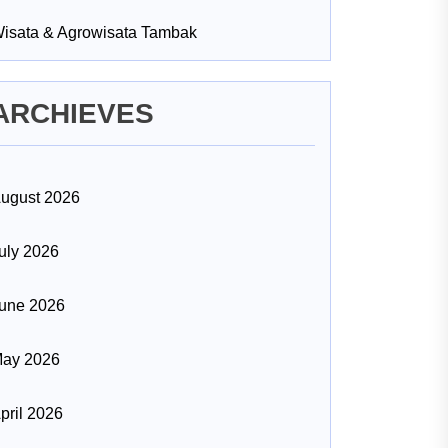
isata & Agrowisata Tambak
ARCHIEVES
ugust 2026
uly 2026
une 2026
ay 2026
pril 2026