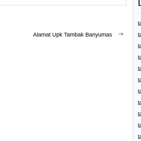
t
Alamat Upk Tambak Banyumas
t
Next
t
post:
t
t
t
t
t
t
t
t