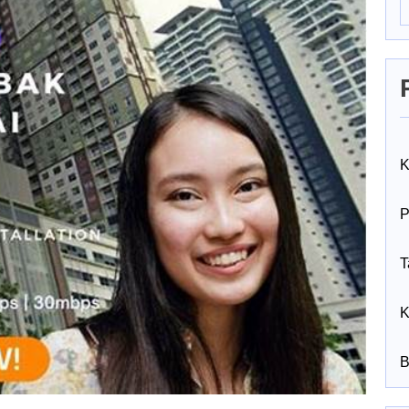
K
P
T
K
B