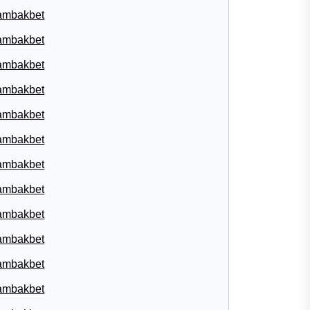
ambakbet
ambakbet
ambakbet
ambakbet
ambakbet
ambakbet
ambakbet
ambakbet
ambakbet
ambakbet
ambakbet
ambakbet