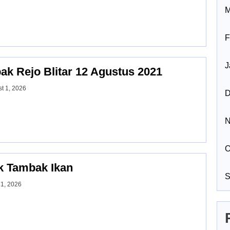
M
F
J
ak Rejo Blitar 12 Agustus 2021
t 1, 2026
D
N
O
k Tambak Ikan
S
31, 2026