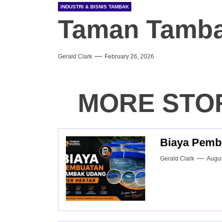
INDUSTRI & BISNIS TAMBAK
Taman Tamba
Gerald Clark
February 26, 2026
MORE STO
Biaya Pemb
Gerald Clark
Augus