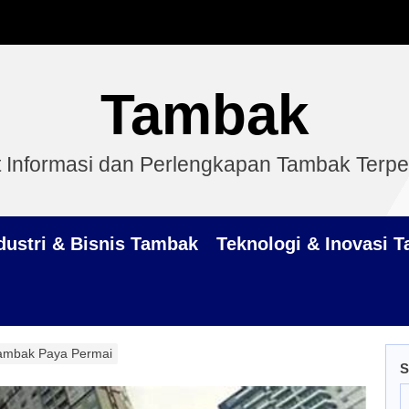
Tambak
 Informasi dan Perlengkapan Tambak Terp
dustri & Bisnis Tambak
Teknologi & Inovasi 
ambak Paya Permai
S