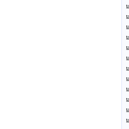
t
t
t
t
t
t
t
t
t
t
t
t