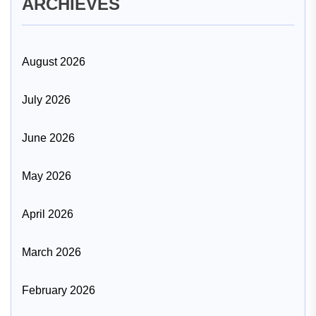
ARCHIEVES
August 2026
July 2026
June 2026
May 2026
April 2026
March 2026
February 2026