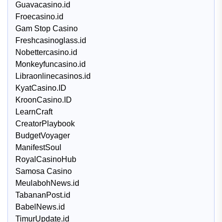
Guavacasino.id
Froecasino.id
Gam Stop Casino
Freshcasinoglass.id
Nobettercasino.id
Monkeyfuncasino.id
Libraonlinecasinos.id
KyatCasino.ID
KroonCasino.ID
LearnCraft
CreatorPlaybook
BudgetVoyager
ManifestSoul
RoyalCasinoHub
Samosa Casino
MeulabohNews.id
TabananPost.id
BabelNews.id
TimurUpdate.id