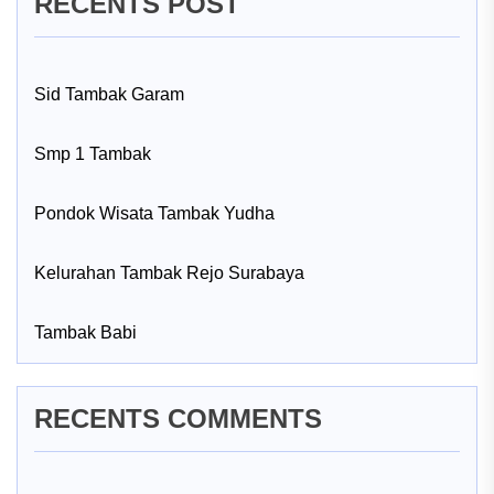
RECENTS POST
Sid Tambak Garam
Smp 1 Tambak
Pondok Wisata Tambak Yudha
Kelurahan Tambak Rejo Surabaya
Tambak Babi
RECENTS COMMENTS