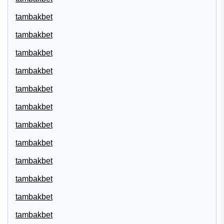
tambakbet
tambakbet
tambakbet
tambakbet
tambakbet
tambakbet
tambakbet
tambakbet
tambakbet
tambakbet
tambakbet
tambakbet