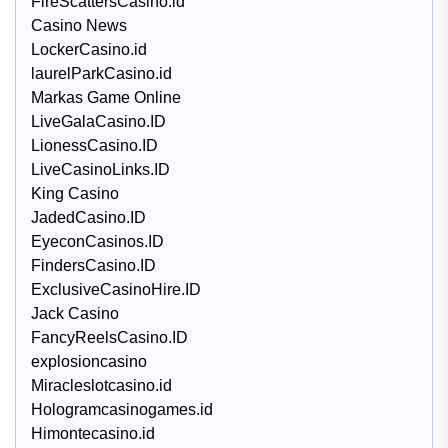
FireScattersCasino.id
Casino News
LockerCasino.id
laurelParkCasino.id
Markas Game Online
LiveGalaCasino.ID
LionessCasino.ID
LiveCasinoLinks.ID
King Casino
JadedCasino.ID
EyeconCasinos.ID
FindersCasino.ID
ExclusiveCasinoHire.ID
Jack Casino
FancyReelsCasino.ID
explosioncasino
Miracleslotcasino.id
Hologramcasinogames.id
Himontecasino.id