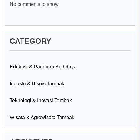
No comments to show.
CATEGORY
Edukasi & Panduan Budidaya
Industri & Bisnis Tambak
Teknologi & Inovasi Tambak
Wisata & Agrowisata Tambak