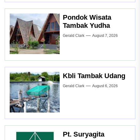
Pondok Wisata
Tambak Yudha
Gerald Clark
August 7, 2026
Kbli Tambak Udang
Gerald Clark
August 6, 2026
Pt. Suryagita