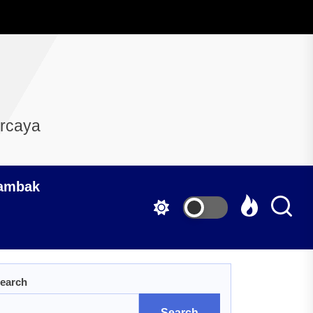
ercaya
Tambak
earch
Search