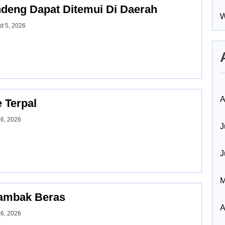
deng Dapat Ditemui Di Daerah
W
t 5, 2026
A
 Terpal
26, 2026
J
J
M
ambak Beras
A
26, 2026