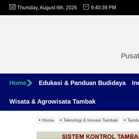
Skip
Thursday, August 6th, 2026
9:40:40 PM
to
the
content
Pusat
Home
Edukasi & Panduan Budidaya
In
Wisata & Agrowisata Tambak
Home
Teknologi & Inovasi Tambak
Tamba