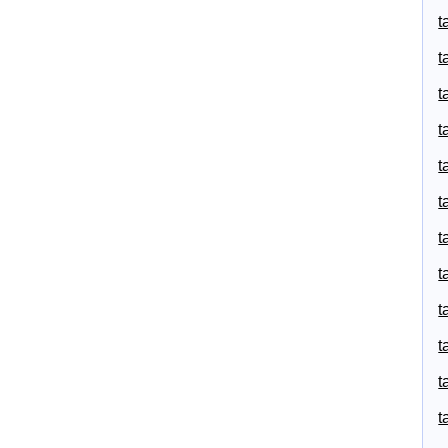
t
t
t
t
t
t
t
t
t
t
t
t