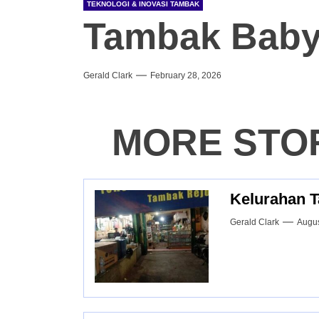
TEKNOLOGI & INOVASI TAMBAK
Tambak Baby
Gerald Clark
February 28, 2026
MORE STO
Kelurahan 
Gerald Clark
Augus