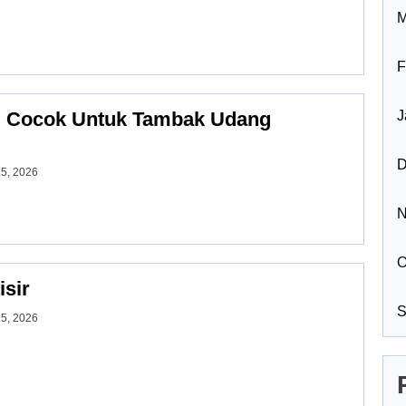
M
F
g Cocok Untuk Tambak Udang
J
D
25, 2026
N
O
sir
S
25, 2026