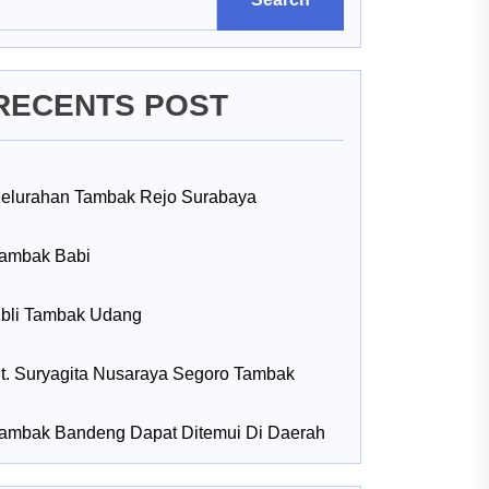
RECENTS POST
elurahan Tambak Rejo Surabaya
ambak Babi
bli Tambak Udang
t. Suryagita Nusaraya Segoro Tambak
ambak Bandeng Dapat Ditemui Di Daerah