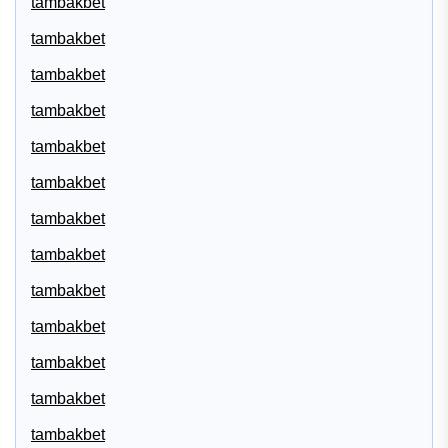
tambakbet
tambakbet
tambakbet
tambakbet
tambakbet
tambakbet
tambakbet
tambakbet
tambakbet
tambakbet
tambakbet
tambakbet
tambakbet