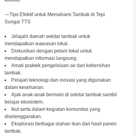
—Tips Efektif untuk Memahami Tambak di Tepi
Sungai TTS
Jelajahi daerah sekitar tambak untuk
mendapatkan wawasan lokal.
Diskusikan dengan petani lokal untuk
mendapatkan informasi langsung.
Amati praktek pengelolaan air dan kebersihan
tambak.
Pelajari teknologi dan inovasi yang digunakan
dalam keseharian.
Ajak anak-anak bermain di sekitar tambak sambil
belajar ekosistem.
Ikut serta dalam kegiatan komunitas yang
diselenggarakan.
Eksplorasi berbagai olahan ikan dari hasil panen
tambak.