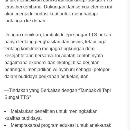
terus berkembang. Dukungan dari semua elemen ini
akan menjadi fondasi kuat untuk menghadapi
tantangan ke depan.
Dengan demikian, tambak di tepi sungai TTS bukan
hanya tentang penghasilan dan bisnis, tetapi juga
tentang komitmen menjaga lingkungan demi
kesejahteraan bersama. Ini adalah contoh nyata
bagaimana ekonomi dan ekologi bisa berjalan
beriringan, menjadikan wilayah ini sebagai pelopor
dalam budidaya perikanan berkelanjutan.
—Tindakan yang Berkaitan dengan “Tambak di Tepi
Sungai TTS”
Melakukan penelitian untuk meningkatkan
kualitas budidaya.
Memprakarsai program edukasi untuk anak-anak