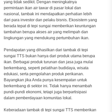
yang tidak sedikit. Dengan meningkatnya
permintaan ikan air tawar di pasar lokal dan
nasional, tambak ini mendapatkan perhatian lebih
dari para investor dan pelaku bisnis. Ekosistem yang
berada tepat di tepi sungai memberikan keuntungan
tambahan berupa akses air yang melimpah dan
lingkungan yang mendukung pertumbuhan ikan.
Pendapatan yang dihasilkan dari tambak di tepi
sungai TTS bukan hanya dari produk utama berupa
ikan. Berbagai produk turunan dan jasa juga mulai
berkembang, seperti pelatihan budidaya, wisata
edukasi, serta pengolahan produk perikanan.
Bayangkan jika Anda punya kesempatan untuk
berkembang di sektor ini. Tidak hanya menambah
pundi-pundi ekonomi, tetapi juga berpartisipasi
dalam pemberdayaan komunitas lokal.
Keberadaan tambak di tepi sungai TTS memberikan