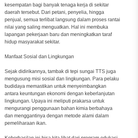
kesempatan bagi banyak tenaga kerja di sekitar
daerah tersebut. Dari petani, penyelia, hingga
penjual, semua terlibat langsung dalam proses rantai
nilai yang saling menguatkan. Hal ini membuka
lapangan pekerjaan baru dan meningkatkan taraf
hidup masyarakat sekitar.
Manfaat Sosial dan Lingkungan
Sejak didirikannya, tambak di tepi sungai TTS juga
mengusung misi sosial dan lingkungan. Para pelaku
budidaya memastikan untuk menyeimbangkan
antara keuntungan ekonomi dengan keberlanjutan
lingkungan. Upaya ini meliputi prakarsa untuk
mengurangi penggunaan bahan kimia berbahaya
dan menggantinya dengan metode alami dalam
pemeliharaan ikan.
Keberhasilan ini bisa kita lihat dari program edukasi