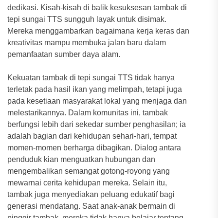
dedikasi. Kisah-kisah di balik kesuksesan tambak di
tepi sungai TTS sungguh layak untuk disimak.
Mereka menggambarkan bagaimana kerja keras dan
kreativitas mampu membuka jalan baru dalam
pemanfaatan sumber daya alam.
Kekuatan tambak di tepi sungai TTS tidak hanya
terletak pada hasil ikan yang melimpah, tetapi juga
pada kesetiaan masyarakat lokal yang menjaga dan
melestarikannya. Dalam komunitas ini, tambak
berfungsi lebih dari sekedar sumber penghasilan; ia
adalah bagian dari kehidupan sehari-hari, tempat
momen-momen berharga dibagikan. Dialog antara
penduduk kian menguatkan hubungan dan
mengembalikan semangat gotong-royong yang
mewarnai cerita kehidupan mereka. Selain itu,
tambak juga menyediakan peluang edukatif bagi
generasi mendatang. Saat anak-anak bermain di
pinggir tambak, mereka tidak hanya belajar tentang