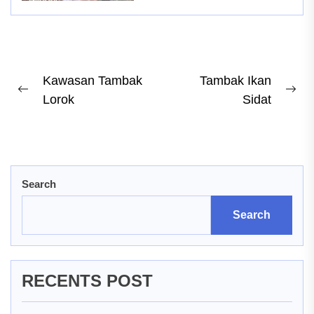
Post
Kawasan Tambak
Tambak Ikan
Previous
Ne
Lorok
Sidat
navigation
post:
pos
Search
Search
RECENTS POST