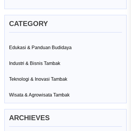
CATEGORY
Edukasi & Panduan Budidaya
Industri & Bisnis Tambak
Teknologi & Inovasi Tambak
Wisata & Agrowisata Tambak
ARCHIEVES