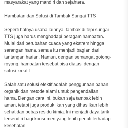
masyarakat yang mandiri dan sejahtera.
Hambatan dan Solusi di Tambak Sungai TTS
Seperti halnya usaha lainnya, tambak di tepi sungai
TTS juga harus menghadapi beragam hambatan.
Mulai dari perubahan cuaca yang ekstrem hingga
serangan hama, semua itu menjadi bagian dari
tantangan harian. Namun, dengan semangat gotong-
royong, hambatan tersebut bisa diatasi dengan
solusi kreatif.
Salah satu solusi efektif adalah penggunaan bahan
organik dan metode alami untuk pengendalian
hama. Dengan cara ini, bukan saja tambak lebih
aman, tetapi juga produk ikan yang dihasilkan lebih
sehat dan bebas residu kimia. Ini menjadi daya tarik
tersendiri bagi konsumen yang lebih peduli terhadap
kesehatan.