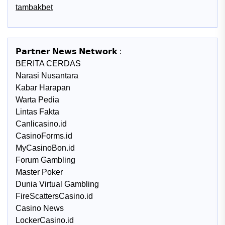
tambakbet
𝗣𝗮𝗿𝘁𝗻𝗲𝗿 𝗡𝗲𝘄𝘀 𝗡𝗲𝘁𝘄𝗼𝗿𝗸 :
BERITA CERDAS
Narasi Nusantara
Kabar Harapan
Warta Pedia
Lintas Fakta
Canlicasino.id
CasinoForms.id
MyCasinoBon.id
Forum Gambling
Master Poker
Dunia Virtual Gambling
FireScattersCasino.id
Casino News
LockerCasino.id