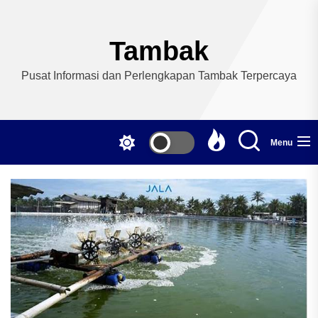
Skip
to
the
Tambak
content
Pusat Informasi dan Perlengkapan Tambak Terpercaya
Menu