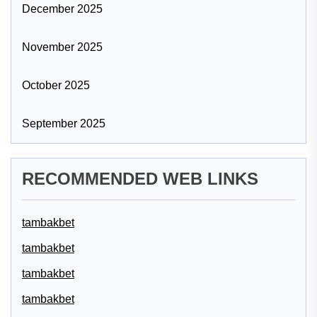
December 2025
November 2025
October 2025
September 2025
RECOMMENDED WEB LINKS
tambakbet
tambakbet
tambakbet
tambakbet