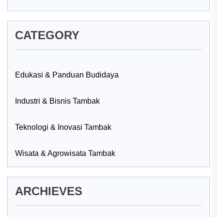
CATEGORY
Edukasi & Panduan Budidaya
Industri & Bisnis Tambak
Teknologi & Inovasi Tambak
Wisata & Agrowisata Tambak
ARCHIEVES