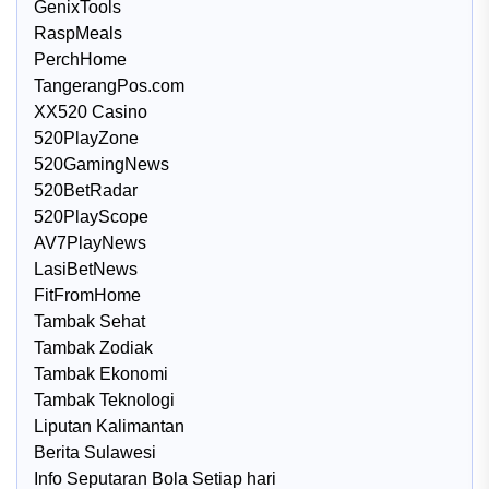
GenixTools
RaspMeals
PerchHome
TangerangPos.com
XX520 Casino
520PlayZone
520GamingNews
520BetRadar
520PlayScope
AV7PlayNews
LasiBetNews
FitFromHome
Tambak Sehat
Tambak Zodiak
Tambak Ekonomi
Tambak Teknologi
Liputan Kalimantan
Berita Sulawesi
Info Seputaran Bola Setiap hari