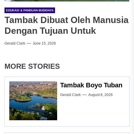
EDUKASI & PANDUAN BUDIDAYA
Tambak Dibuat Oleh Manusia
Dengan Tujuan Untuk
Gerald Clark
June 15, 2026
MORE STORIES
Tambak Boyo Tuban
Gerald Clark
August 8, 2026