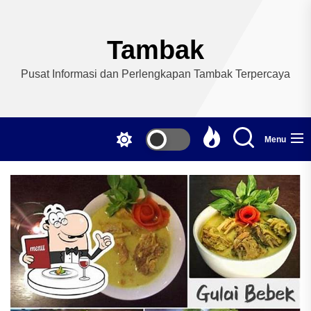
Skip
to
the
Tambak
content
Pusat Informasi dan Perlengkapan Tambak Terpercaya
Menu