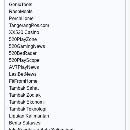
GenixTools
RaspMeals
PerchHome
TangerangPos.com
XX520 Casino
520PlayZone
520GamingNews
520BetRadar
520PlayScope
AV7PlayNews
LasiBetNews
FitFromHome
Tambak Sehat
Tambak Zodiak
Tambak Ekonomi
Tambak Teknologi
Liputan Kalimantan
Berita Sulawesi
Info Seputaran Bola Setiap hari