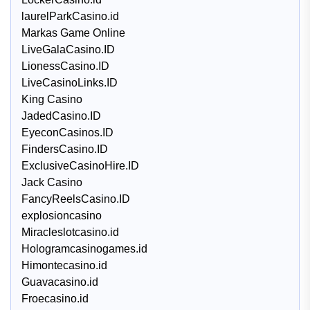
laurelParkCasino.id
Markas Game Online
LiveGalaCasino.ID
LionessCasino.ID
LiveCasinoLinks.ID
King Casino
JadedCasino.ID
EyeconCasinos.ID
FindersCasino.ID
ExclusiveCasinoHire.ID
Jack Casino
FancyReelsCasino.ID
explosioncasino
Miracleslotcasino.id
Hologramcasinogames.id
Himontecasino.id
Guavacasino.id
Froecasino.id