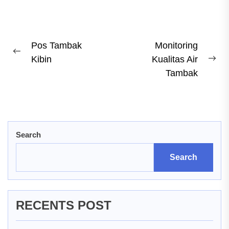
Post
Pos Tambak
Monitoring
Previous
Kibin
Kualitas Air
navigation
Ne
post:
Tambak
pos
Search
Search
RECENTS POST