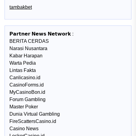
tambakbet
𝗣𝗮𝗿𝘁𝗻𝗲𝗿 𝗡𝗲𝘄𝘀 𝗡𝗲𝘁𝘄𝗼𝗿𝗸 :
BERITA CERDAS
Narasi Nusantara
Kabar Harapan
Warta Pedia
Lintas Fakta
Canlicasino.id
CasinoForms.id
MyCasinoBon.id
Forum Gambling
Master Poker
Dunia Virtual Gambling
FireScattersCasino.id
Casino News
LockerCasino.id