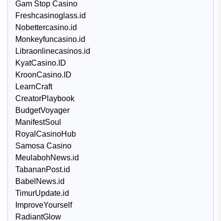
Gam Stop Casino
Freshcasinoglass.id
Nobettercasino.id
Monkeyfuncasino.id
Libraonlinecasinos.id
KyatCasino.ID
KroonCasino.ID
LearnCraft
CreatorPlaybook
BudgetVoyager
ManifestSoul
RoyalCasinoHub
Samosa Casino
MeulabohNews.id
TabananPost.id
BabelNews.id
TimurUpdate.id
ImproveYourself
RadiantGlow