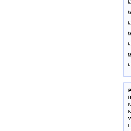
t
t
t
t
t
t
t

N
K
W
L