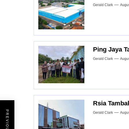
Gerald Clark
Augus
Ping Jaya 
Gerald Clark
Augus
Rsia Tamba
Gerald Clark
Augus