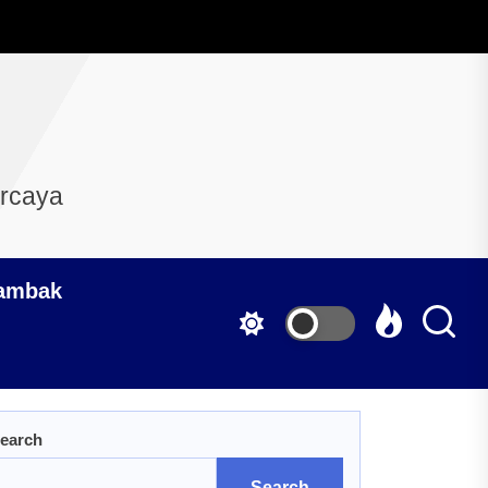
ercaya
Tambak
earch
Search