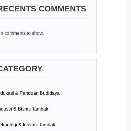
RECENTS COMMENTS
o comments to show.
CATEGORY
dukasi & Panduan Budidaya
ndustri & Bisnis Tambak
eknologi & Inovasi Tambak