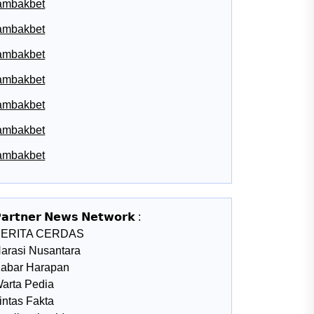
ambakbet
ambakbet
ambakbet
ambakbet
ambakbet
ambakbet
ambakbet
𝗮𝗿𝘁𝗻𝗲𝗿 𝗡𝗲𝘄𝘀 𝗡𝗲𝘁𝘄𝗼𝗿𝗸 :
BERITA CERDAS
arasi Nusantara
abar Harapan
arta Pedia
intas Fakta