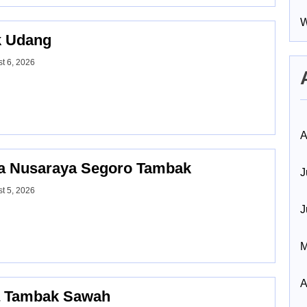
W
k Udang
t 6, 2026
A
ta Nusaraya Segoro Tambak
J
t 5, 2026
J
M
A
a Tambak Sawah