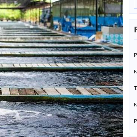
P
K
T
K
P