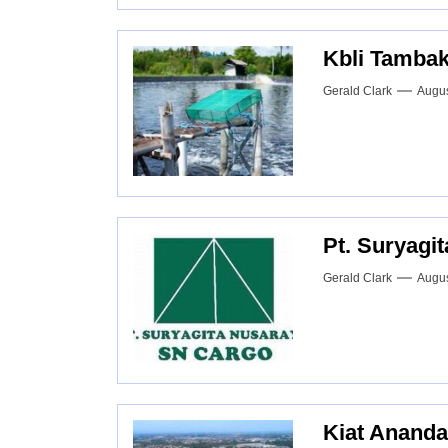
Kbli Tamba
Gerald Clark
Augus
Pt. Suryagi
Gerald Clark
Augus
Kiat Anand