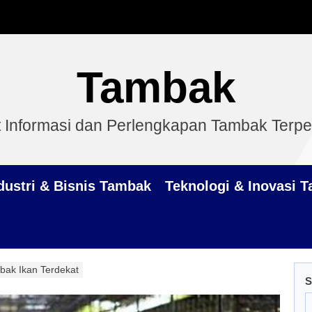
Tambak
 Informasi dan Perlengkapan Tambak Terp
dustri & Bisnis Tambak
Teknologi & Inovasi 
bak Ikan Terdekat
S