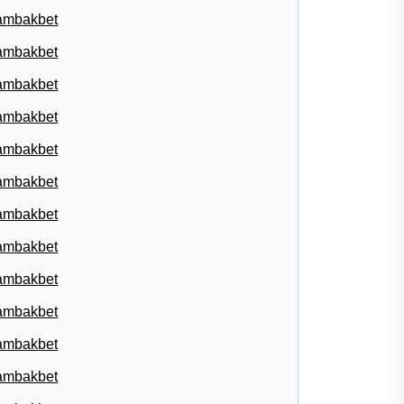
ambakbet
ambakbet
ambakbet
ambakbet
ambakbet
ambakbet
ambakbet
ambakbet
ambakbet
ambakbet
ambakbet
ambakbet