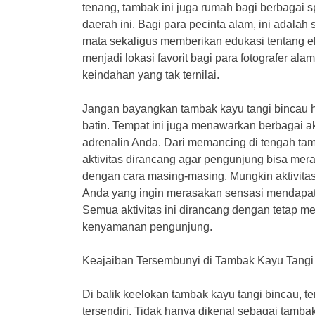
tenang, tambak ini juga rumah bagi berbagai s
daerah ini. Bagi para pecinta alam, ini adala
mata sekaligus memberikan edukasi tentang ek
menjadi lokasi favorit bagi para fotografer 
keindahan yang tak ternilai.
Jangan bayangkan tambak kayu tangi bincau
batin. Tempat ini juga menawarkan berbagai a
adrenalin Anda. Dari memancing di tengah tam
aktivitas dirancang agar pengunjung bisa mer
dengan cara masing-masing. Mungkin aktivitas
Anda yang ingin merasakan sensasi mendapatk
Semua aktivitas ini dirancang dengan tetap me
kenyamanan pengunjung.
Keajaiban Tersembunyi di Tambak Kayu Tangi
Di balik keelokan tambak kayu tangi bincau, t
tersendiri. Tidak hanya dikenal sebagai tamb