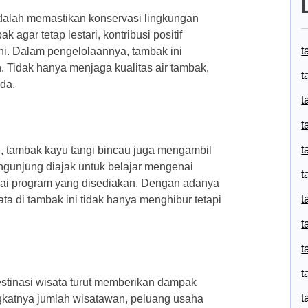
adalah memastikan konservasi lingkungan
agar tetap lestari, kontribusi positif
t
uhi. Dalam pengelolaannya, tambak ini
n. Tidak hanya menjaga kualitas air tambak,
t
ada.
t
t
t
 tambak kayu tangi bincau juga mengambil
ngunjung diajak untuk belajar mengenai
t
gai program yang disediakan. Dengan adanya
t
 di tambak ini tidak hanya menghibur tetapi
t
t
t
estinasi wisata turut memberikan dampak
t
ngkatnya jumlah wisatawan, peluang usaha