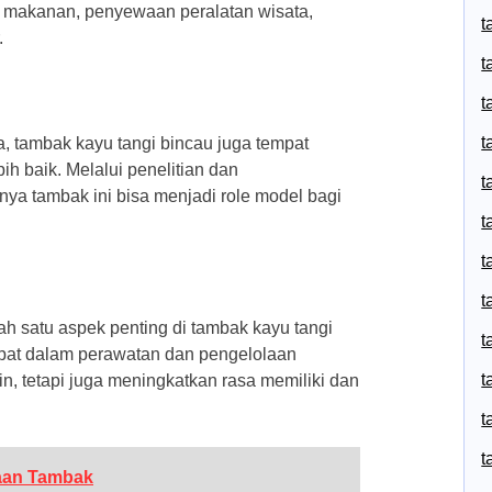
s makanan, penyewaan peralatan wisata,
t
.
t
t
t
a, tambak kayu tangi bincau juga tempat
h baik. Melalui penelitian dan
t
ya tambak ini bisa menjadi role model bagi
t
t
t
ah satu aspek penting di tambak kayu tangi
t
pat dalam perawatan dan pengelolaan
t
in, tetapi juga meningkatkan rasa memiliki dan
t
t
aan Tambak