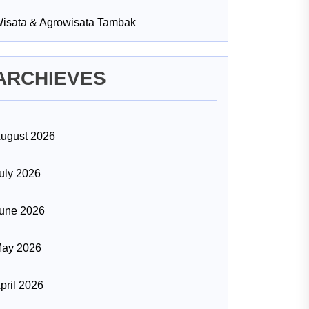
isata & Agrowisata Tambak
ARCHIEVES
ugust 2026
uly 2026
une 2026
ay 2026
pril 2026