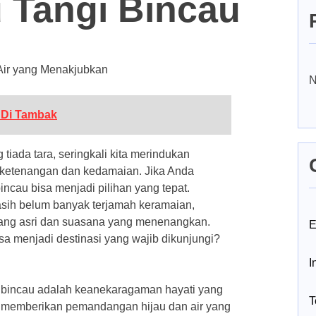
 Tangi Bincau
Air yang Menakjubkan
N
 Di Tambak
tiada tara, seringkali kita merindukan
 ketenangan dan kedamaian. Jika Anda
bincau bisa menjadi pilihan yang tepat.
masih belum banyak terjamah keramaian,
ng asri dan suasana yang menenangkan.
E
a menjadi destinasi yang wajib dikunjungi?
I
i bincau adalah keanekaragaman hayati yang
T
as memberikan pemandangan hijau dan air yang