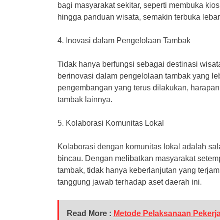
bagi masyarakat sekitar, seperti membuka kio
hingga panduan wisata, semakin terbuka lebar
4. Inovasi dalam Pengelolaan Tambak
Tidak hanya berfungsi sebagai destinasi wisat
berinovasi dalam pengelolaan tambak yang lebi
pengembangan yang terus dilakukan, harapann
tambak lainnya.
5. Kolaborasi Komunitas Lokal
Kolaborasi dengan komunitas lokal adalah sal
bincau. Dengan melibatkan masyarakat setem
tambak, tidak hanya keberlanjutan yang terjam
tanggung jawab terhadap aset daerah ini.
Read More :
Metode Pelaksanaan Pekerj