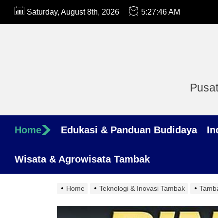
Skip
Saturday, August 8th, 2026
5:27:47 AM
to
the
content
Pusat
Home
Edukasi & Panduan Budidaya
In
Wisata & Agrowisata Tambak
Home
Teknologi & Inovasi Tambak
Tamba