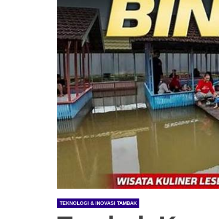
TEKNOLOGI & INOVASI TAMBAK