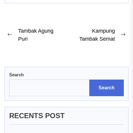
Post
Tambak Agung
Kampung
Previous
Ne
Puri
Tambak Semat
navigation
post:
pos
Search
Search
RECENTS POST