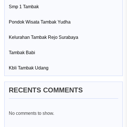
Smp 1 Tambak
Pondok Wisata Tambak Yudha
Kelurahan Tambak Rejo Surabaya
Tambak Babi
Kbli Tambak Udang
RECENTS COMMENTS
No comments to show.