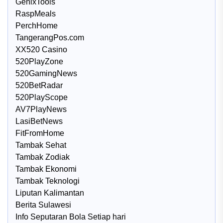
GenixTools
RaspMeals
PerchHome
TangerangPos.com
XX520 Casino
520PlayZone
520GamingNews
520BetRadar
520PlayScope
AV7PlayNews
LasiBetNews
FitFromHome
Tambak Sehat
Tambak Zodiak
Tambak Ekonomi
Tambak Teknologi
Liputan Kalimantan
Berita Sulawesi
Info Seputaran Bola Setiap hari