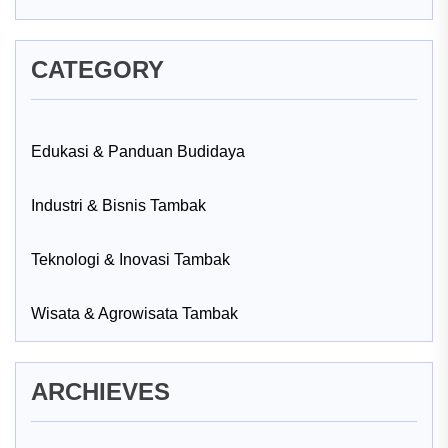
CATEGORY
Edukasi & Panduan Budidaya
Industri & Bisnis Tambak
Teknologi & Inovasi Tambak
Wisata & Agrowisata Tambak
ARCHIEVES