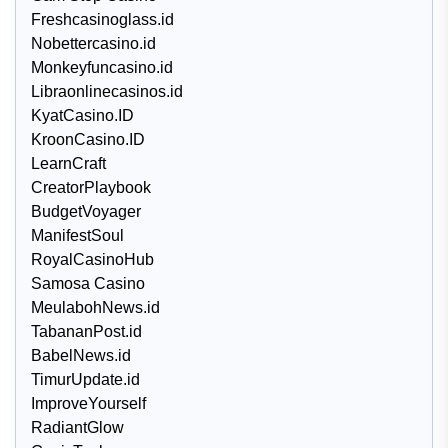
Freshcasinoglass.id
Nobettercasino.id
Monkeyfuncasino.id
Libraonlinecasinos.id
KyatCasino.ID
KroonCasino.ID
LearnCraft
CreatorPlaybook
BudgetVoyager
ManifestSoul
RoyalCasinoHub
Samosa Casino
MeulabohNews.id
TabananPost.id
BabelNews.id
TimurUpdate.id
ImproveYourself
RadiantGlow