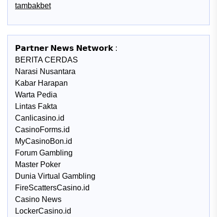
tambakbet
𝗣𝗮𝗿𝘁𝗻𝗲𝗿 𝗡𝗲𝘄𝘀 𝗡𝗲𝘁𝘄𝗼𝗿𝗸 :
BERITA CERDAS
Narasi Nusantara
Kabar Harapan
Warta Pedia
Lintas Fakta
Canlicasino.id
CasinoForms.id
MyCasinoBon.id
Forum Gambling
Master Poker
Dunia Virtual Gambling
FireScattersCasino.id
Casino News
LockerCasino.id