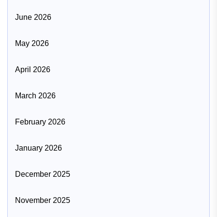
June 2026
May 2026
April 2026
March 2026
February 2026
January 2026
December 2025
November 2025