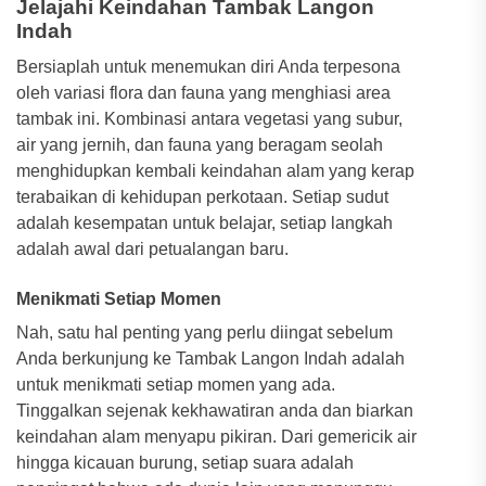
Jelajahi Keindahan Tambak Langon
Indah
Bersiaplah untuk menemukan diri Anda terpesona
oleh variasi flora dan fauna yang menghiasi area
tambak ini. Kombinasi antara vegetasi yang subur,
air yang jernih, dan fauna yang beragam seolah
menghidupkan kembali keindahan alam yang kerap
terabaikan di kehidupan perkotaan. Setiap sudut
adalah kesempatan untuk belajar, setiap langkah
adalah awal dari petualangan baru.
Menikmati Setiap Momen
Nah, satu hal penting yang perlu diingat sebelum
Anda berkunjung ke Tambak Langon Indah adalah
untuk menikmati setiap momen yang ada.
Tinggalkan sejenak kekhawatiran anda dan biarkan
keindahan alam menyapu pikiran. Dari gemericik air
hingga kicauan burung, setiap suara adalah