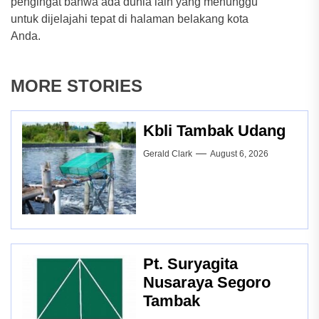
pengingat bahwa ada dunia lain yang menunggu
untuk dijelajahi tepat di halaman belakang kota
Anda.
MORE STORIES
Kbli Tambak Udang
Gerald Clark
August 6, 2026
Pt. Suryagita
Nusaraya Segoro
Tambak