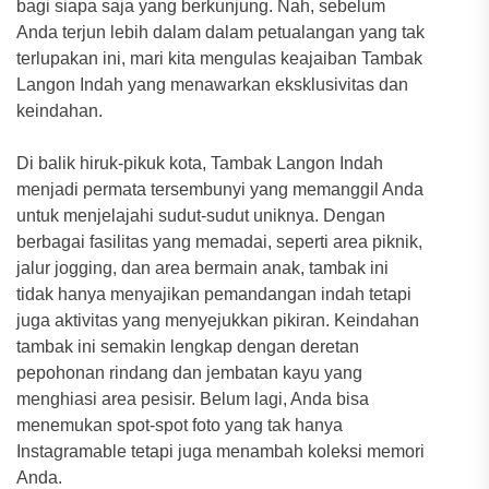
bagi siapa saja yang berkunjung. Nah, sebelum
Anda terjun lebih dalam dalam petualangan yang tak
terlupakan ini, mari kita mengulas keajaiban Tambak
Langon Indah yang menawarkan eksklusivitas dan
keindahan.
Di balik hiruk-pikuk kota, Tambak Langon Indah
menjadi permata tersembunyi yang memanggil Anda
untuk menjelajahi sudut-sudut uniknya. Dengan
berbagai fasilitas yang memadai, seperti area piknik,
jalur jogging, dan area bermain anak, tambak ini
tidak hanya menyajikan pemandangan indah tetapi
juga aktivitas yang menyejukkan pikiran. Keindahan
tambak ini semakin lengkap dengan deretan
pepohonan rindang dan jembatan kayu yang
menghiasi area pesisir. Belum lagi, Anda bisa
menemukan spot-spot foto yang tak hanya
Instagramable tetapi juga menambah koleksi memori
Anda.