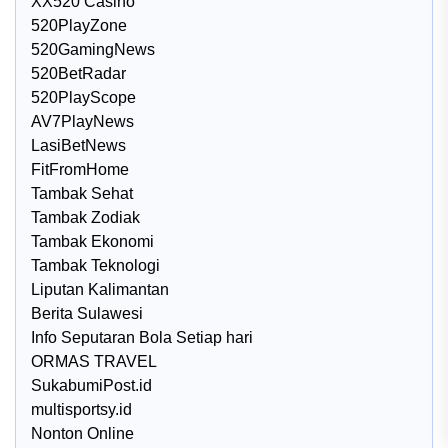
XX520 Casino
520PlayZone
520GamingNews
520BetRadar
520PlayScope
AV7PlayNews
LasiBetNews
FitFromHome
Tambak Sehat
Tambak Zodiak
Tambak Ekonomi
Tambak Teknologi
Liputan Kalimantan
Berita Sulawesi
Info Seputaran Bola Setiap hari
ORMAS TRAVEL
SukabumiPost.id
multisportsy.id
Nonton Online