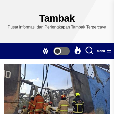
Skip
to
the
Tambak
content
Pusat Informasi dan Perlengkapan Tambak Terpercaya
Menu