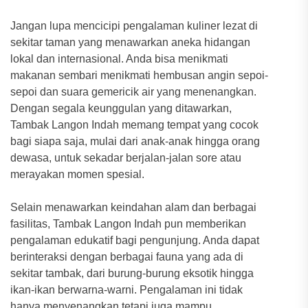
Jangan lupa mencicipi pengalaman kuliner lezat di
sekitar taman yang menawarkan aneka hidangan
lokal dan internasional. Anda bisa menikmati
makanan sembari menikmati hembusan angin sepoi-
sepoi dan suara gemericik air yang menenangkan.
Dengan segala keunggulan yang ditawarkan,
Tambak Langon Indah memang tempat yang cocok
bagi siapa saja, mulai dari anak-anak hingga orang
dewasa, untuk sekadar berjalan-jalan sore atau
merayakan momen spesial.
Selain menawarkan keindahan alam dan berbagai
fasilitas, Tambak Langon Indah pun memberikan
pengalaman edukatif bagi pengunjung. Anda dapat
berinteraksi dengan berbagai fauna yang ada di
sekitar tambak, dari burung-burung eksotik hingga
ikan-ikan berwarna-warni. Pengalaman ini tidak
hanya menyenangkan tetapi juga mampu