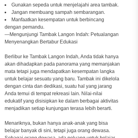
Gunakan sepeda untuk menjelajahi area tambak.
Jangan membuang sampah sembarangan.
Manfaatkan kesempatan untuk berbincang
dengan pemandu.
—Mengunjungi Tambak Langon Indah: Petualangan
Menyenangkan Bertabur Edukasi
Berlibur ke Tambak Langon Indah, Anda tidak hanya
akan dihadapkan pada panorama yang memanjakan
mata tetapi juga mendapatkan kesempatan langka
untuk belajar sesuatu yang baru. Tambak ini dikelola
dengan cinta dan dedikasi, suatu hal yang jarang
Anda temui di tempat rekreasi lain. Nilai-nilai
edukatif yang disisipkan ke dalam berbagai aktivitas
menjadikan setiap kunjungan terasa lebih berarti.
Menariknya, bukan hanya anak-anak yang bisa
belajar banyak di sini, tetapi juga orang dewasa.
Sebagai orang dewasa, ada peluang untuk belajar