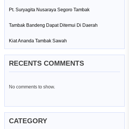
Pt. Suryagita Nusaraya Segoro Tambak
Tambak Bandeng Dapat Ditemui Di Daerah
Kiat Ananda Tambak Sawah
RECENTS COMMENTS
No comments to show.
CATEGORY