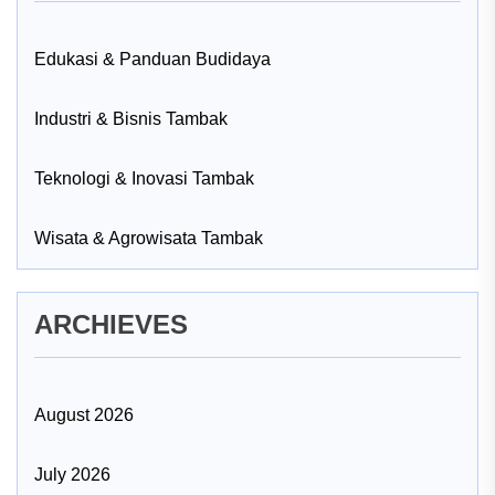
Edukasi & Panduan Budidaya
Industri & Bisnis Tambak
Teknologi & Inovasi Tambak
Wisata & Agrowisata Tambak
ARCHIEVES
August 2026
July 2026