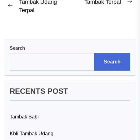
Post
Tambak Udang
Tambak Terpal
Ne
Previous
Terpal
navigation
pos
post:
Search
Search
RECENTS POST
Tambak Babi
Kbli Tambak Udang