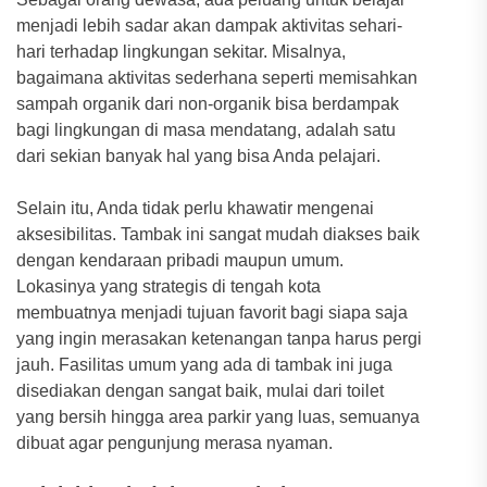
menjadi lebih sadar akan dampak aktivitas sehari-
hari terhadap lingkungan sekitar. Misalnya,
bagaimana aktivitas sederhana seperti memisahkan
sampah organik dari non-organik bisa berdampak
bagi lingkungan di masa mendatang, adalah satu
dari sekian banyak hal yang bisa Anda pelajari.
Selain itu, Anda tidak perlu khawatir mengenai
aksesibilitas. Tambak ini sangat mudah diakses baik
dengan kendaraan pribadi maupun umum.
Lokasinya yang strategis di tengah kota
membuatnya menjadi tujuan favorit bagi siapa saja
yang ingin merasakan ketenangan tanpa harus pergi
jauh. Fasilitas umum yang ada di tambak ini juga
disediakan dengan sangat baik, mulai dari toilet
yang bersih hingga area parkir yang luas, semuanya
dibuat agar pengunjung merasa nyaman.