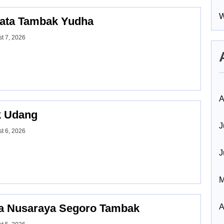
W
ata Tambak Yudha
t 7, 2026
A
k Udang
J
t 6, 2026
J
M
ta Nusaraya Segoro Tambak
A