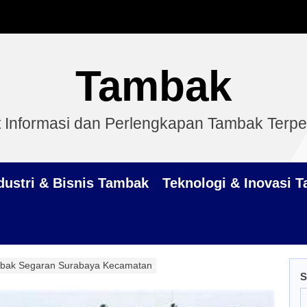
Tambak
 Informasi dan Perlengkapan Tambak Terp
dustri & Bisnis Tambak
Teknologi & Inovasi 
bak Segaran Surabaya Kecamatan
S