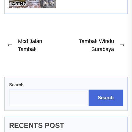
Post
Mcd Jalan
Tambak Windu
Previous
Ne
Tambak
Surabaya
navigation
post:
pos
Search
Search
RECENTS POST