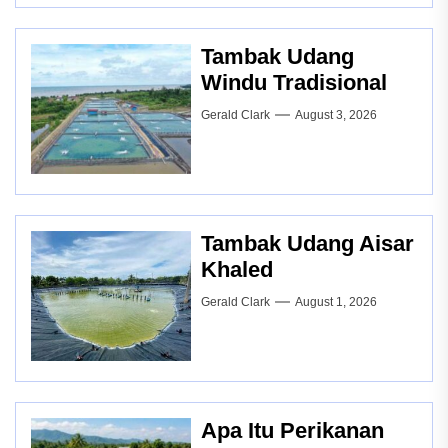
Tambak Udang
Windu Tradisional
Gerald Clark
August 3, 2026
Tambak Udang Aisar
Khaled
Gerald Clark
August 1, 2026
Apa Itu Perikanan