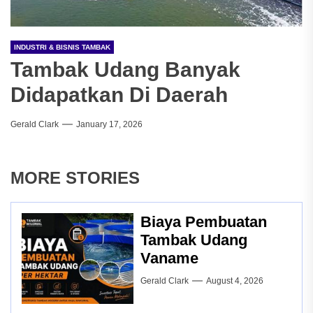
INDUSTRI & BISNIS TAMBAK
Tambak Udang Banyak
Didapatkan Di Daerah
Gerald Clark
January 17, 2026
MORE STORIES
Biaya Pembuatan
Tambak Udang
Vaname
Gerald Clark
August 4, 2026