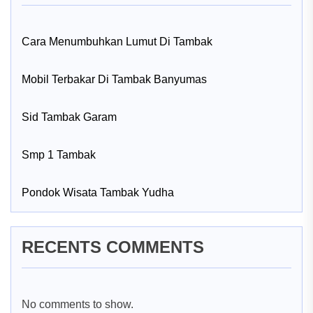
Cara Menumbuhkan Lumut Di Tambak
Mobil Terbakar Di Tambak Banyumas
Sid Tambak Garam
Smp 1 Tambak
Pondok Wisata Tambak Yudha
RECENTS COMMENTS
No comments to show.