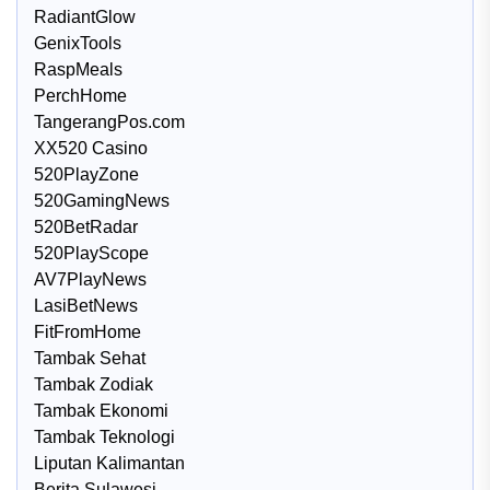
RadiantGlow
GenixTools
RaspMeals
PerchHome
TangerangPos.com
XX520 Casino
520PlayZone
520GamingNews
520BetRadar
520PlayScope
AV7PlayNews
LasiBetNews
FitFromHome
Tambak Sehat
Tambak Zodiak
Tambak Ekonomi
Tambak Teknologi
Liputan Kalimantan
Berita Sulawesi