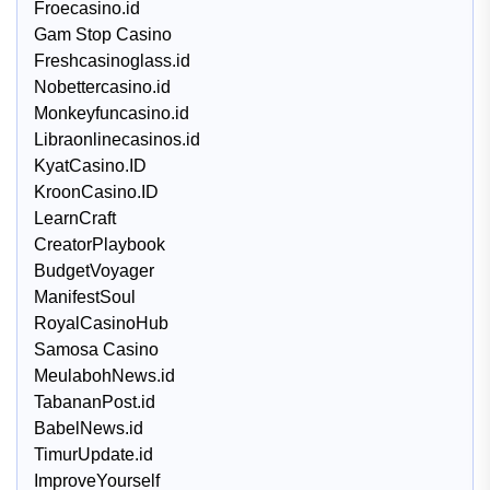
Froecasino.id
Gam Stop Casino
Freshcasinoglass.id
Nobettercasino.id
Monkeyfuncasino.id
Libraonlinecasinos.id
KyatCasino.ID
KroonCasino.ID
LearnCraft
CreatorPlaybook
BudgetVoyager
ManifestSoul
RoyalCasinoHub
Samosa Casino
MeulabohNews.id
TabananPost.id
BabelNews.id
TimurUpdate.id
ImproveYourself