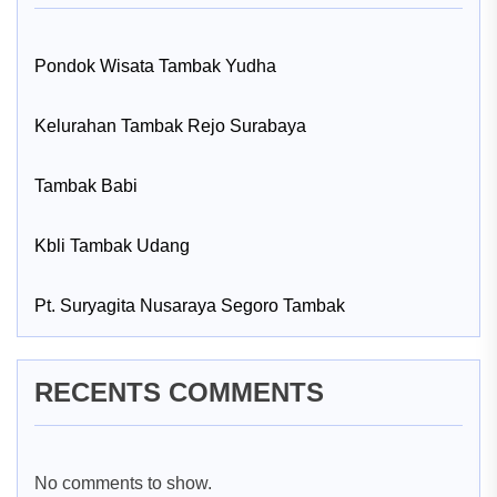
Pondok Wisata Tambak Yudha
Kelurahan Tambak Rejo Surabaya
Tambak Babi
Kbli Tambak Udang
Pt. Suryagita Nusaraya Segoro Tambak
RECENTS COMMENTS
No comments to show.