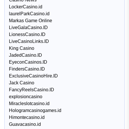
LockerCasino.id
laurelParkCasino.id
Markas Game Online
LiveGalaCasino.ID
LionessCasino.ID
LiveCasinoLinks.ID
King Casino
JadedCasino.ID
EyeconCasinos.ID
FindersCasino.ID
ExclusiveCasinoHire.ID
Jack Casino
FancyReelsCasino.ID
explosioncasino
Miracleslotcasino.id
Hologramcasinogames.id
Himontecasino.id
Guavacasino.id