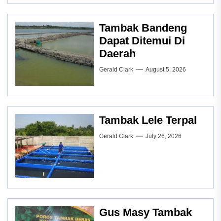
Tambak Bandeng
Dapat Ditemui Di
Daerah
Gerald Clark
August 5, 2026
Tambak Lele Terpal
Gerald Clark
July 26, 2026
Gus Masy Tambak