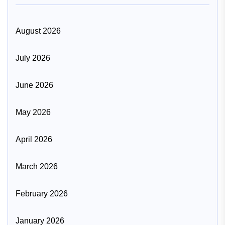
August 2026
July 2026
June 2026
May 2026
April 2026
March 2026
February 2026
January 2026