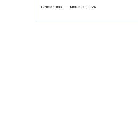
Gerald Clark
March 30, 2026