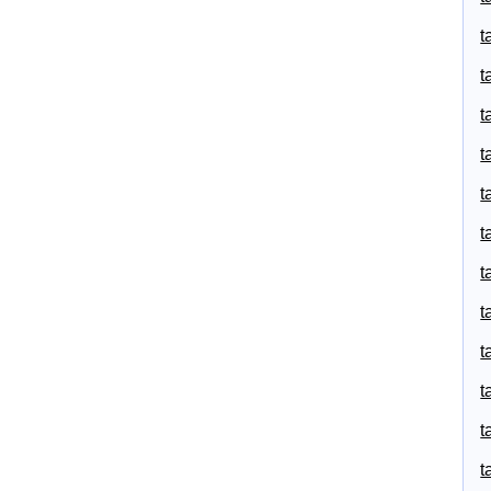
t
t
t
t
t
t
t
t
t
t
t
t