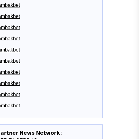
ambakbet
ambakbet
ambakbet
ambakbet
ambakbet
ambakbet
ambakbet
ambakbet
ambakbet
ambakbet
𝗮𝗿𝘁𝗻𝗲𝗿 𝗡𝗲𝘄𝘀 𝗡𝗲𝘁𝘄𝗼𝗿𝗸 :