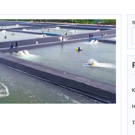
S
K
H
T