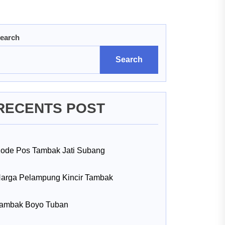
earch
Search
RECENTS POST
ode Pos Tambak Jati Subang
arga Pelampung Kincir Tambak
ambak Boyo Tuban