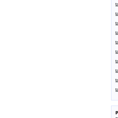
t
t
t
t
t
t
t
t
t
t
