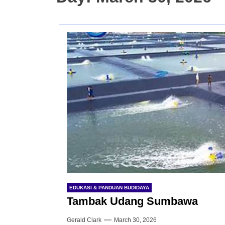
EDUKASI & PANDUAN BUDIDAYA
Tambak Udang Sumbawa
Gerald Clark
March 30, 2026